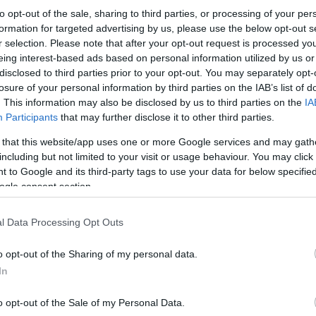
to opt-out of the sale, sharing to third parties, or processing of your per
formation for targeted advertising by us, please use the below opt-out s
r selection. Please note that after your opt-out request is processed y
eing interest-based ads based on personal information utilized by us or
disclosed to third parties prior to your opt-out. You may separately opt-
losure of your personal information by third parties on the IAB’s list of
. This information may also be disclosed by us to third parties on the
IA
Κομοτηνή - Φοίνικας Σύρου 1-3
Participants
that may further disclose it to other third parties.
 that this website/app uses one or more Google services and may gath
(25-20, 17-25, 17-25, 16-25)
including but not limited to your visit or usage behaviour. You may click 
 to Google and its third-party tags to use your data for below specifi
ogle consent section.
Ολυμπιακός - ΠΑΟΚ 3-1
l Data Processing Opt Outs
o opt-out of the Sharing of my personal data.
In
o opt-out of the Sale of my Personal Data.