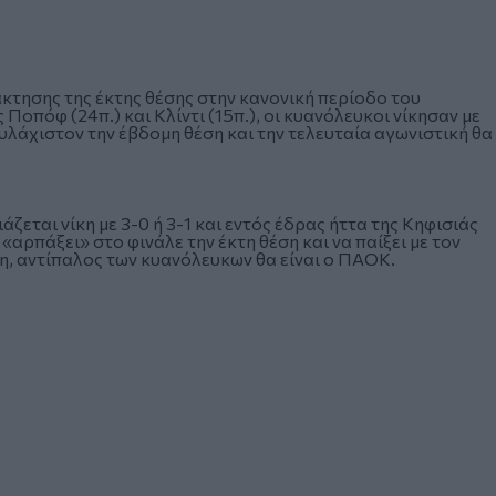
κτησης της έκτης θέσης στην κανονική περίοδο του
οπόφ (24π.) και Κλίντι (15π.), οι κυανόλευκοι νίκησαν με
λάχιστον την έβδομη θέση και την τελευταία αγωνιστική θα
ται νίκη με 3-0 ή 3-1 και εντός έδρας ήττα της Κηφισιάς
αρπάξει» στο φινάλε την έκτη θέση και να παίξει με τον
η, αντίπαλος των κυανόλευκων θα είναι ο ΠΑΟΚ.