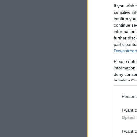
If you wish 
sensitive in
confirm you
continue se
information 
further disc
participants
Downstream 
Please note
information 
deny consent
in below Go
Persona
I want t
Opted 
I want t