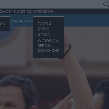
ι ελπίζει για έκτη θέση
ΙΣΜΟΣ
ΠΟΛΙΤΙΣΜΟΣ
EXODOS
ϊκό
 ωράριο λειτουργίας
ΗΜΑ
FOOD &
DRINK
ΑΓΟΡΑ
WEDDING &
SPECIAL
OCCASIONS