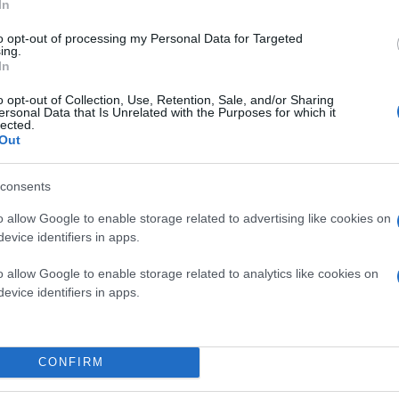
In
to opt-out of processing my Personal Data for Targeted
ing.
In
o opt-out of Collection, Use, Retention, Sale, and/or Sharing
ersonal Data that Is Unrelated with the Purposes for which it
lected.
Out
(21-25, 25-21, 27-25, 25-15)
consents
o allow Google to enable storage related to advertising like cookies on
evice identifiers in apps.
ΑΕΚ - Κηφισιά 1-3
o allow Google to enable storage related to analytics like cookies on
evice identifiers in apps.
(25-23, 19-25, 17-25, 23-25)
Παναθηναϊκός - Εθνικός Αλεξανδρούπολης 3-1
CONFIRM