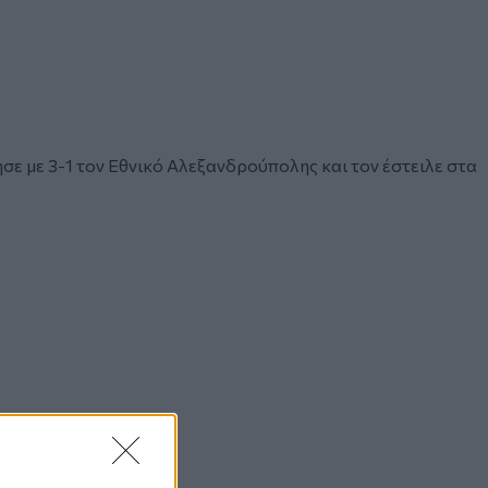
σε με 3-1 τον Εθνικό Αλεξανδρούπολης και τον έστειλε στα