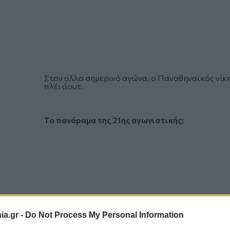
Στον άλλο σημερινό αγώνα, ο Παναθηναϊκός νίκη
πλέι άουτ.
Το πανόραμα της 21ης αγωνιστικής:
a.gr -
Do Not Process My Personal Information