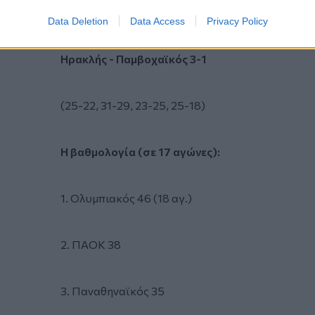
(21-25, 25-22, 26-24, 27-25)
Data Deletion
Data Access
Privacy Policy
Ηρακλής - Παμβοχαϊκός 3-1
(25-22, 31-29, 23-25, 25-18)
Η βαθμολογία (σε 17 αγώνες):
1. Ολυμπιακός 46 (18 αγ.)
2. ΠΑΟΚ 38
3. Παναθηναϊκός 35