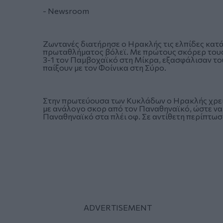
- Newsroom
Ζωντανές διατήρησε ο Ηρακλής τις ελπίδες κατά
πρωταθλήματος βόλεϊ. Με πρώτους σκόρερ τους Π
3-1 τον Παμβοχαϊκό στη Μίκρα, εξασφάλισαν του
παίξουν με τον Φοίνικα στη Σύρο.
Στην πρωτεύουσα των Κυκλάδων ο Ηρακλής χρειάζε
με ανάλογο σκορ από τον Παναθηναϊκό, ώστε να «
Παναθηναϊκό στα πλέι οφ. Σε αντίθετη περίπτωσ