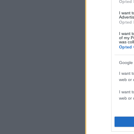
Opted 
I want 
Advertis
Opted 
I want t
of my P
was col
Opted 
Google 
I want t
web or d
I want t
web or d