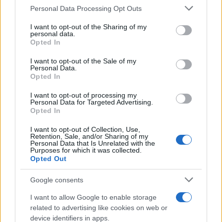
Please note that this website/app uses one or more Google
Personal Data Processing Opt Outs
Σάββατο 23 Μαρ 2019, 19:20
services and may gather and store information including but
Βόλεϊ: Έχασε το
not limited to your visit or usage behaviour. You may click to
I want to opt-out of the Sharing of my
ντέρμπι και την πρωτιά
personal data.
grant or deny consent to Google and its third-party tags to
ο ΠΑΟΚ στου Ρέντη
Opted In
use your data for below specified purposes in below Google
Ο Δικέφαλος πήρε το
consent section.
I want to opt-out of the Sale of my
πρώτο σετ, αλλά
Personal Data.
Opted In
ηττήθηκε τελικά με 3-1
από τον Ολυμπιακό και
I want to opt-out of processing my
είναι οριστικά δεύτερος
Personal Data for Targeted Advertising.
Opted In
στην κανονική περίοδο
I want to opt-out of Collection, Use,
Retention, Sale, and/or Sharing of my
Σάββατο 23 Μαρ 2019, 20:54
Personal Data that Is Unrelated with the
Βόλεϊ: Η φάση που
Purposes for which it was collected.
Opted Out
έκρινε την πρωτιά και
οι μπουγάτσες στο
Google consents
παρκέ (video)
Ο «τελικός» μεταξύ
I want to allow Google to enable storage
Ολυμπιακού και ΠΑΟΚ
related to advertising like cookies on web or
είχε ένταση, διαμαρτυρίες
device identifiers in apps.