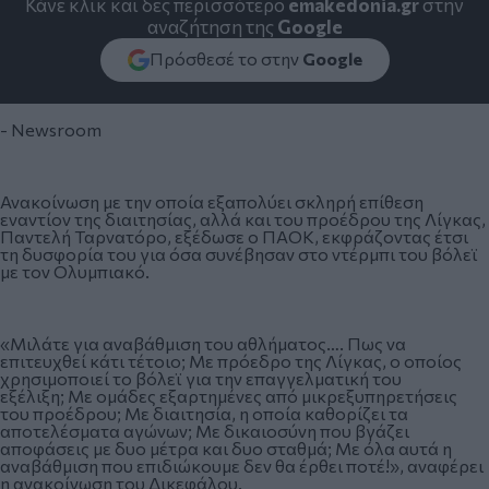
Κάνε κλικ και δες περισσότερο
emakedonia.gr
στην
αναζήτηση της
Google
Πρόσθεσέ το στην
Google
- Newsroom
Ανακοίνωση με την οποία εξαπολύει σκληρή επίθεση
εναντίον της διαιτησίας, αλλά και του προέδρου της Λίγκας,
Παντελή Ταρνατόρο, εξέδωσε ο ΠΑΟΚ, εκφράζοντας έτσι
τη δυσφορία του για όσα συνέβησαν στο ντέρμπι του βόλεϊ
με τον Ολυμπιακό.
«Μιλάτε για αναβάθμιση του αθλήματος…. Πως να
επιτευχθεί κάτι τέτοιο; Με πρόεδρο της Λίγκας, ο οποίος
χρησιμοποιεί το βόλεϊ για την επαγγελματική του
εξέλιξη; Με ομάδες εξαρτημένες από μικρεξυπηρετήσεις
του προέδρου; Με διαιτησία, η οποία καθορίζει τα
αποτελέσματα αγώνων; Με δικαιοσύνη που βγάζει
αποφάσεις με δυο μέτρα και δυο σταθμά; Με όλα αυτά η
αναβάθμιση που επιδιώκουμε δεν θα έρθει ποτέ!», αναφέρει
η ανακοίνωση του Δικεφάλου.