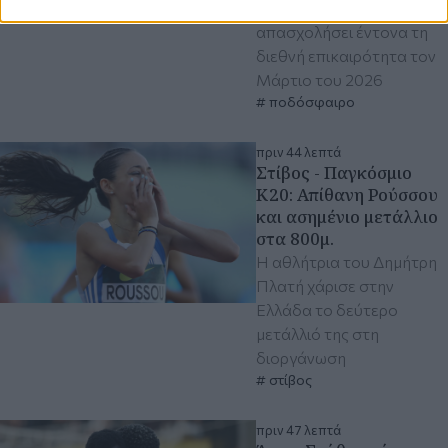
Ραμεζανιζαντέ είχαν
απασχολήσει έντονα τη
διεθνή επικαιρότητα τον
Μάρτιο του 2026
ποδόσφαιρο
πριν 44 λεπτά
Στίβος - Παγκόσμιο
Κ20: Απίθανη Ρούσσου
και ασημένιο μετάλλιο
στα 800μ.
Η αθλήτρια του Δημήτρη
Πλατή χάρισε στην
Ελλάδα το δεύτερο
μετάλλιό της στη
διοργάνωση
στίβος
πριν 47 λεπτά