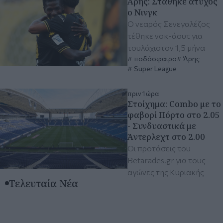
Άρης: Στάθηκε άτυχος
ο Νινγκ
Ο νεαρός Σενεγαλέζος
τέθηκε νοκ-άουτ για
τουλάχιστον 1,5 μήνα
ποδόσφαιρο
Άρης
Super League
πριν 1 ώρα
Στοίχημα: Combo με το
φαβορί Πόρτο στο 2.05
- Συνδυαστικά με
Άντερλεχτ στο 2.00
Οι προτάσεις του
Betarades.gr για τους
αγώνες της Κυριακής
Τελευταία Νέα