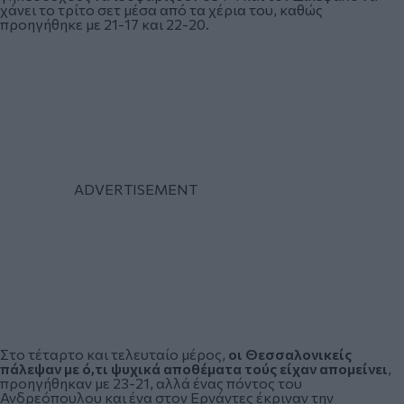
χάνει το τρίτο σετ μέσα από τα χέρια του, καθώς
προηγήθηκε με 21-17 και 22-20.
Στο τέταρτο και τελευταίο μέρος,
οι Θεσσαλονικείς
πάλεψαν με ό,τι ψυχικά αποθέματα τούς είχαν απομείνει
,
προηγήθηκαν με 23-21, αλλά ένας πόντος του
Ανδρεόπουλου και ένα στον Ερνάντες έκριναν την