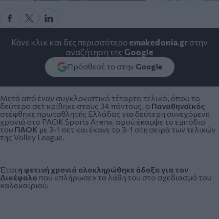
Κάνε κλικ και δες περισσότερο
emakedonia.gr
στην
αναζήτηση της
Google
Πρόσθεσέ το στην
Google
Μετά από έναν συγκλονιστικό τέταρτο τελικό, όπου το
δεύτερο σετ κρίθηκε στους 34 πόντους, ο
Παναθηναϊκός
στέφθηκε πρωταθλητής Ελλάδας για δεύτερη συνεχόμενη
χρονιά στο PAOK Sports Arena, αφού έκαμψε το εμπόδιο
του
ΠΑΟΚ
με 3-1 σετ και έκανε το 3-1 στη σειρά των τελικών
της Volley League.
Έτσι
η φετινή χρονιά ολοκληρώθηκε άδοξα για τον
Δικέφαλο
που «πλήρωσε» τα λάθη του στο σχεδιασμό του
καλοκαιριού.