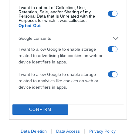
I want to opt-out of Collection, Use,
Retention, Sale, and/or Sharing of my
Personal Data that Is Unrelated with the
Purposes for which it was collected.
Opted Out
Google consents
I want to allow Google to enable storage
related to advertising like cookies on web or
device identifiers in apps.
I want to allow Google to enable storage
Διαβάστε περισσότερα
related to analytics like cookies on web or
device identifiers in apps.
πριν 9 λεπτά
Πολίτες της
Αυστραλίας δύο πρώην
CONFIRM
διεθνείς
ποδοσφαιρίστριες του
Ιράν
Οι Πασαντιντέ και
Data Deletion
Data Access
Privacy Policy