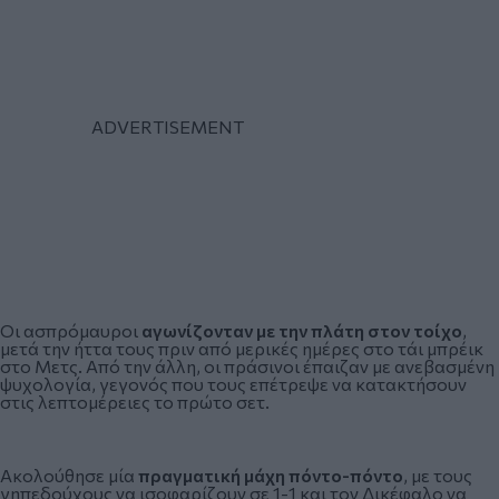
Οι ασπρόμαυροι
αγωνίζονταν με την πλάτη στον τοίχο
,
μετά την ήττα τους πριν από μερικές ημέρες στο τάι μπρέικ
στο Μετς
. Από την άλλη, οι πράσινοι έπαιζαν με ανεβασμένη
ψυχολογία, γεγονός που τους επέτρεψε να κατακτήσουν
στις λεπτομέρειες το πρώτο σετ.
Ακολούθησε μία
πραγματική μάχη πόντο-πόντο
, με τους
γηπεδούχους να ισοφαρίζουν σε 1-1 και τον Δικέφαλο να