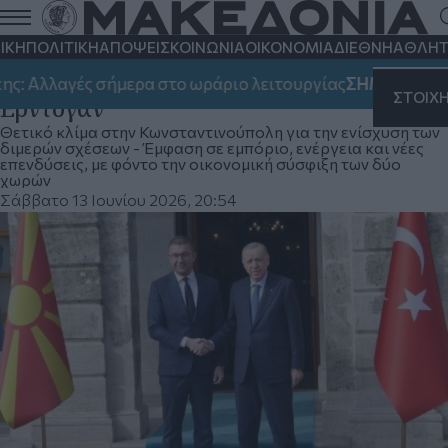
Βόρεια Μακεδονία–Τουρκία: Στο
επίκεντρο επενδύσεις και στρατηγική
ΙΚΗ
ΠΟΛΙΤΙΚΗ
ΑΠΟΨΕΙΣ
ΚΟΙΝΩΝΙΑ
ΟΙΚΟΝΟΜΙΑ
ΔΙΕΘΝΗ
ΑΘΛΗΤ
συνεργασία στη συνάντηση Μίτσκοσκι–
γές σήμερα στο ωράριο λειτουργίας
ΣΗΜΑΝΤΙΚΟ:
Χωρίς
ΣΤΟΙΧ
Ερντογάν
Θετικό κλίμα στην Κωνσταντινούπολη για την ενίσχυση των
διμερών σχέσεων - Έμφαση σε εμπόριο, ενέργεια και νέες
επενδύσεις, με φόντο την οικονομική σύσφιξη των δύο
χωρών
Σάββατο 13 Ιουνίου 2026, 20:54