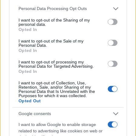
Please note that this website/app uses one or more Google
Personal Data Processing Opt Outs
services and may gather and store information including but
not limited to your visit or usage behaviour. You may click to
I want to opt-out of the Sharing of my
personal data.
grant or deny consent to Google and its third-party tags to
Opted In
use your data for below specified purposes in below Google
consent section.
I want to opt-out of the Sale of my
Personal Data.
Opted In
I want to opt-out of processing my
Personal Data for Targeted Advertising.
Opted In
I want to opt-out of Collection, Use,
Retention, Sale, and/or Sharing of my
Personal Data that Is Unrelated with the
Purposes for which it was collected.
Opted Out
Google consents
I want to allow Google to enable storage
related to advertising like cookies on web or