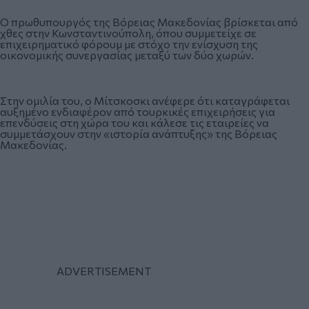
Ο πρωθυπουργός της Βόρειας Μακεδονίας βρίσκεται από
χθες στην Κωνσταντινούπολη, όπου συμμετείχε σε
επιχειρηματικό φόρουμ με στόχο την ενίσχυση της
οικονομικής συνεργασίας μεταξύ των δύο χωρών.
Στην ομιλία του, ο Μίτσκοσκι ανέφερε ότι καταγράφεται
αυξημένο ενδιαφέρον από τουρκικές επιχειρήσεις για
επενδύσεις στη χώρα του και κάλεσε τις εταιρείες να
συμμετάσχουν στην «ιστορία ανάπτυξης» της Βόρειας
Μακεδονίας.