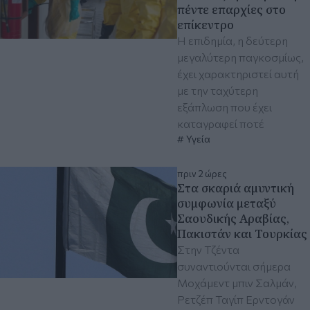
πέντε επαρχίες στο
επίκεντρο
Η επιδημία, η δεύτερη
μεγαλύτερη παγκοσμίως,
έχει χαρακτηριστεί αυτή
με την ταχύτερη
εξάπλωση που έχει
καταγραφεί ποτέ
Υγεία
πριν 2 ώρες
Στα σκαριά αμυντική
συμφωνία μεταξύ
Σαουδικής Αραβίας,
Πακιστάν και Τουρκίας
Στην Τζέντα
συναντιούνται σήμερα
Μοχάμεντ μπιν Σαλμάν,
Ρετζέπ Ταγίπ Ερντογάν