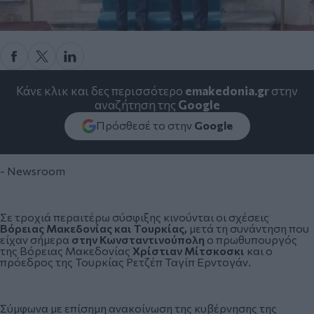
Κάνε κλικ και δες περισσότερο
emakedonia.gr
στην
αναζήτηση της
Google
Πρόσθεσέ το στην
Google
- Newsroom
Σε τροχιά περαιτέρω σύσφιξης κινούνται οι σχέσεις
Βόρειας Μακεδονίας και Τουρκίας,
μετά τη συνάντηση που
είχαν σήμερα
στην Κωνσταντινούπολη
ο πρωθυπουργός
της Βόρειας Μακεδονίας
Χρίστιαν Μίτσκοσκι
και ο
πρόεδρος της Τουρκίας
Ρετζέπ Ταγίπ Ερντογάν.
Σύμφωνα με επίσημη ανακοίνωση της κυβέρνησης της