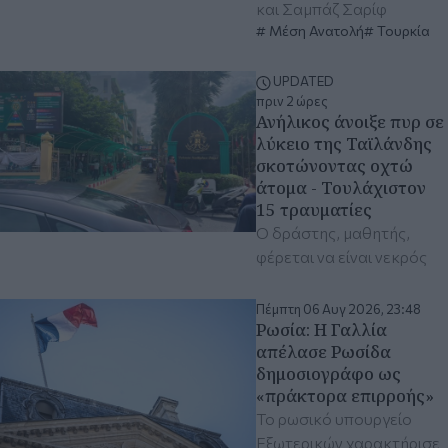
και Σαμπάζ Σαρίφ
Μέση Ανατολή
Τουρκία
UPDATED
πριν 2 ώρες
Ανήλικος άνοιξε πυρ σε
λύκειο της Ταϊλάνδης
σκοτώνοντας οχτώ
άτομα - Τουλάχιστον
15 τραυματίες
Ο δράστης, μαθητής,
φέρεται να είναι νεκρός
Πέμπτη 06 Αυγ 2026, 23:48
Ρωσία: Η Γαλλία
απέλασε Ρωσίδα
δημοσιογράφο ως
«πράκτορα επιρροής»
Το ρωσικό υπουργείο
Εξωτερικών χαρακτήρισε