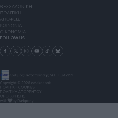
ΘΕΣΣΑΛΟΝΙΚΗ
ΠΟΛΙΤΙΚΗ
ΑΠΟΨΕΙΣ
ΚΟΙΝΩΝΙΑ
ΟΙΚΟΝΟΜΙΑ
FOLLOW US
Αριθμός Πιστοποίησης Μ.Η.Τ.242191
Copyright © 2026 eMakedonia
ΠΟΛΙΤΙΚΗ COOKIES
ΠΟΛΙΤΙΚΗ ΑΠΟΡΡΗΤΟΥ
ΟΡΟΙ ΧΡΗΣΗΣ
with
by Darkpony