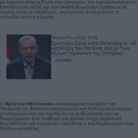
με έμφαση στην αύξηση του εμπορίου, την προσέλκυση νέων
επενδύσεων, αλλά και την ανάπτυξη κοινών δράσεων σε
τομείς όπως οι υποδομές, η ενέργεια, ο τουρισμός, η
εκπαίδευση και η άμυνα.
Πέμπτη 11 Ιου 2026, 19:26
Ερντογάν ξανά κατά Νετανιάχου: «Η
κατάληξή του θα είναι ίδια με των
άλλων τυράννων της Ιστορίας»
ΔΙΕΘΝΗ
Ο
Χρίστιαν Μίτσκοσκι
υπογράμμισε τον ρόλο της
Τουρκίας ως βασικού οικονομικού και πολιτικού εταίρου,
επισημαίνοντας την πρόθεση της κυβέρνησής του να
διαμορφώσει ένα σταθερό και φιλικό επιχειρηματικό
περιβάλλον για τουρκικές επενδύσεις και δημιουργία νέων
θέσεων εργασίας.