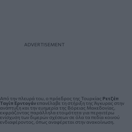
Από την πλευρά του, ο πρόεδρος της Τουρκίας
Ρετζέπ
Ταγίπ Ερντογάν
επανέλαβε τη στήριξη της Άγκυρας στην
ανάπτυξη και την ευημερία της Βόρειας Μακεδονίας,
εκφράζοντας παράλληλα ετοιμότητα για περαιτέρω
ενίσχυση των διμερών σχέσεων σε όλα τα πεδία κοινού
ενδιαφέροντος, όπως αναφέρεται στην ανακοίνωση.