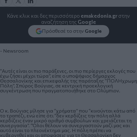
Κάνε κλικ και δες περισσότερο
emakedonia.gr
στην
αναζήτηση της
Google
Πρόσθεσέ το στην
Google
- Newsroom
“Αυτές είναι οι πιο παράξενες, οι πιο περίεργες εκλογές που
έχω ζήσει μέχρι τώρα”, είπε ο υποψήφιος δήμαρχος
Θεσσαλονίκης και επικεφαλής της παράταξης “ΠΟΛΗχρωμη
Πόλη”, Σπύρος Βούγιας, σε κεντρική προεκλογική
συγκέντρωση που πραγματοποιήθηκε στο Ολύμπιον.
Ο κ. Βούγιας μίλησε για “χρήματα” που “κινούνται κάτω από
το τραπέζι, ενώ είπε ότι “δεν κερδίζεις την πόλη αλλά
κερδίζεις έναν μικρό αριθμό συμβούλων και χρειάζεται τη
συνεργασία”. “Όλοι θέλουν να συνεργαστούν μαζί μας και
αυτό είναι το πλεονέκτημα μας. Η πόλη πρέπει να
κυβερνηθεί και οι αποφάσεις για τη Θεσσαλονίκη δεν