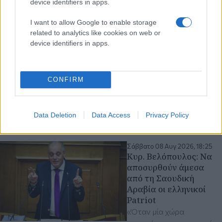
device identifiers in apps.
απάντηση Υφ.
Αγροτικής Ανάπτυξης:
I want to allow Google to enable storage
Να αλλάξει το θεσμικό
related to analytics like cookies on web or
πλαίσιο αποζημιώσεων
device identifiers in apps.
για βιολογικά προϊόντα
Ως βουλευτής του νομού,
θα συνεχίσω να
CONFIRM
διεκδικώ την άμεση
στήριξη των παραγωγών
μας, τονίζει
Data Deletion
Data Access
Privacy Policy
Αγρότες - Κτηνοτρόφοι
Σάββατο 08 Αυγ 2026, 18:25
Κυρ. Βελόπουλος: Να
αποσυρθούν άμεσα
από τη Σαουδική
Αραβία οι ελληνικοί
Patriot
«Όταν μία χώρα