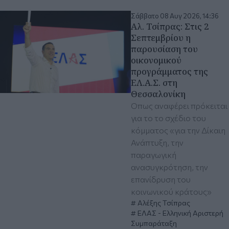
Σάββατο 08 Αυγ 2026, 14:36
Αλ. Τσίπρας: Στις 2
Σεπτεμβρίου η
παρουσίαση του
οικονομικού
προγράμματος της
ΕΛ.Α.Σ. στη
Θεσσαλονίκη
Όπως αναφέρει πρόκειται
για το το σχέδιο του
κόμματος «για την Δίκαιη
Ανάπτυξη, την
παραγωγική
ανασυγκρότηση, την
επανίδρυση του
κοινωνικού κράτους»
Αλέξης Τσίπρας
ΕΛΑΣ - Ελληνική Αριστερή
Συμπαράταξη