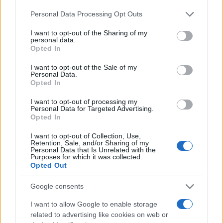
Please note that this website/app uses one or more Google
Personal Data Processing Opt Outs
services and may gather and store information including but
not limited to your visit or usage behaviour. You may click to
I want to opt-out of the Sharing of my
personal data.
grant or deny consent to Google and its third-party tags to
Opted In
use your data for below specified purposes in below Google
consent section.
I want to opt-out of the Sale of my
Personal Data.
Opted In
I want to opt-out of processing my
Personal Data for Targeted Advertising.
Opted In
I want to opt-out of Collection, Use,
Retention, Sale, and/or Sharing of my
Personal Data that Is Unrelated with the
Purposes for which it was collected.
Opted Out
Διαβάστε περισσότερα
Google consents
I want to allow Google to enable storage
Σάββατο 08 Αυγ 2026, 21:00
related to advertising like cookies on web or
Μ. Χαρακόπουλος για