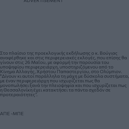
Στο πλαίσιο της προεκλογικής εκδήλωσης ο κ. Βούγιας
αναφέρθηκε και στις περιφερειακές εκλογές, που επίσης θα
γίνουν στις 26 Μαΐου, με αφορμή την παρουσία του
υποψηφίου περιφερειάρχη, υποστηριζόμενου από το
Κίνημα Αλλαγής, Χρήστου Παπαστεργίου, στο Ολύμπιον.
"Δίνουν κι αυτοί παράλληλα τη μάχη με δύσκολα συστήματα,
με έναν περιφερειάρχη που ισχυρίζεται πως θα
μονοπωλήσει ξανά την πλειοψηφία και που ισχυρίζεται πως
η Θεσσαλονίκη έχει κατακτήσει τα πάντα σχεδόν σε
προτεραιότητες”.
ΑΠΕ -ΜΠΕ