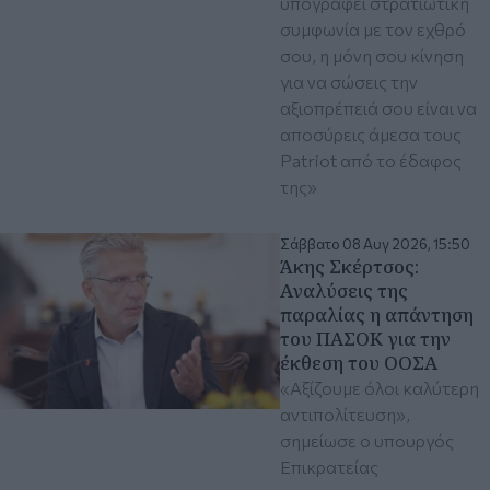
υπογράφει στρατιωτική
συμφωνία με τον εχθρό
σου, η μόνη σου κίνηση
για να σώσεις την
αξιοπρέπειά σου είναι να
αποσύρεις άμεσα τους
Patriot από το έδαφος
της»
Σάββατο 08 Αυγ 2026, 15:50
Άκης Σκέρτσος:
Aναλύσεις της
παραλίας η απάντηση
του ΠΑΣΟΚ για την
έκθεση του ΟΟΣΑ
«Αξίζουμε όλοι καλύτερη
αντιπολίτευση»,
σημείωσε ο υπουργός
Επικρατείας