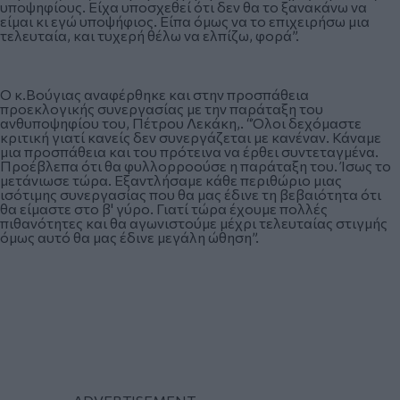
υποψηφίους. Είχα υποσχεθεί ότι δεν θα το ξανακάνω να
είμαι κι εγώ υποψήφιος. Είπα όμως να το επιχειρήσω μια
τελευταία, και τυχερή θέλω να ελπίζω, φορά”.
Ο κ.Βούγιας αναφέρθηκε και στην προσπάθεια
προεκλογικής συνεργασίας με την παράταξη του
ανθυποψηφίου του, Πέτρου Λεκάκη,. “Όλοι δεχόμαστε
κριτική γιατί κανείς δεν συνεργάζεται με κανέναν. Κάναμε
μια προσπάθεια και του πρότεινα να έρθει συντεταγμένα.
Προέβλεπα ότι θα φυλλορροούσε η παράταξη του. Ίσως το
μετάνιωσε τώρα. Εξαντλήσαμε κάθε περιθώριο μιας
ισότιμης συνεργασίας που θα μας έδινε τη βεβαιότητα ότι
θα είμαστε στο β' γύρο. Γιατί τώρα έχουμε πολλές
πιθανότητες και θα αγωνιστούμε μέχρι τελευταίας στιγμής
όμως αυτό θα μας έδινε μεγάλη ώθηση”.