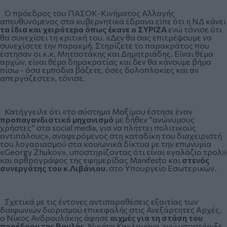
Ο πρόεδρος του ΠΑΣΟΚ-Κινήματος Αλλαγής
απευθυνόμενος στα κυβερνητικά έδρανα είπε ότι η ΝΔ κάνει
τα ίδια και χειρότερα όπως έκανε ο ΣΥΡΙΖΑ
ενώ τόνισε ότι
θα συνεχίσει τη κριτική του. «Δεν θα σας επιτρέψουμε να
συνεχίσετε την παρακμή. Στηρίζετε το παρακράτος που
έστησαν οι κ.κ. Μητσοτάκης και Δημητριάδης. Είναι θέμα
αρχών, είναι θέμα δημοκρατίας και δεν θα κάνουμε βήμα
πίσω - όσα εμπόδια βάζετε, όσες δολοπλοκίες και αν
απεργάζεστε», τόνισε.
Κατήγγειλε ότι «το σύστημα Μαξίμου έστησε έναν
προπαγανδιστικό μηχανισμό
με δήθεν ”ανώνυμους
χρήστες” στα social media, για να πλήττει πολιτικούς
αντιπάλους», αναφερόμενος στη καταδίκη του διαχειριστή
του λογαριασμού στα κοινωνικά δίκτυα με την επωνυμία
«Georgy Zhukov», υποστηρίζοντας ότι είναι «γαλάζιο τρολ»
και αρθρογράφος της εφημερίδας Manifesto και
στενός
συνεργάτης του κ.Λιβάνιου
, στο Υπουργείο Εσωτερικών.
Σχετικά με τις έντονες αντιπαραθέσεις εξαιτίας των
διαφωνιών διορισμού επικεφαλής στις Ανεξάρτητες Αρχές,
ο Νίκος Ανδρουλάκης άφησε
αιχμές για τη στάση του
προέδρου της Βουλής
, Νικήτα Κακλαμάνη, ενώ υποστήριξε