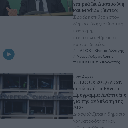
επηρεάζει Δικαιοσύνη
και Media» (βίντεο)
Σφοδρή επίθεση στον
Μητσοτάκη για θεσμική
παρακμή,
παρακολουθήσεις και
κράτος δικαίου
ΠΑΣΟΚ - Κίνημα Αλλαγής
Νίκος Ανδρουλάκης
ΟΠΕΚΕΠΕ
Υποκλοπές
πριν 2 ώρες
ΥΠΕΘΟΟ: 204,6 εκατ.
ευρώ από το Εθνικό
Πρόγραμμα Ανάπτυξης
για την ανάπλαση της
ΔΕΘ
Διασφαλίζεται η δημόσια
χρηματοδότηση και
τίθενται βάσεις