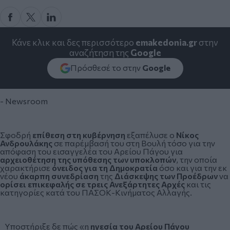
Κάνε κλικ και δες περισσότερο
emakedonia.gr
στην
αναζήτηση της
Google
Πρόσθεσέ το στην
Google
- Newsroom
Σφοδρή
επίθεση στη κυβέρνηση
εξαπέλυσε ο
Νίκος
Ανδρουλάκης
σε παρέμβασή του στη Βουλή τόσο για την
απόφαση του εισαγγελέα του Αρείου Πάγου για
αρχειοθέτηση της υπόθεσης των υποκλοπών
, την οποία
χαρακτήρισε
όνειδος για τη Δημοκρατία
όσο και για την εκ
νέου
άκαρπη συνεδρίαση
της
Διάσκεψης των Προέδρων
να
ορίσει επικεφαλής σε τρεις Ανεξάρτητες Αρχές
και τις
κατηγορίες κατά του ΠΑΣΟΚ-Κινήματος Αλλαγής.
Υποστήριξε δε πώς «η
ηγεσία του Αρείου Πάγου