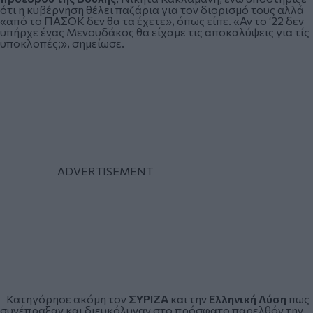
ότι η κυβέρνηση θέλει παζάρια για τον διορισμό τους αλλά
«από το ΠΑΣΟΚ δεν θα τα έχετε», όπως είπε. «Αν το ‘22 δεν
υπήρχε ένας Μενουδάκος θα είχαμε τις αποκαλύψεις για τίς
υποκλοπές;», σημείωσε.
Κατηγόρησε ακόμη τον
ΣΥΡΙΖΑ
και την
Ελληνική Λύση
πως
συνέπραξαν και διευκόλυναν στο πρόσφατο παρελθόν την