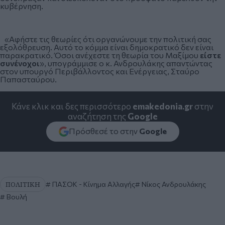
κυβέρνηση.
«Αφήστε τις θεωρίες ότι οργανώνουμε την πολιτική σας
εξολόθρευση. Αυτό το κόμμα είναι δημοκρατικό δεν είναι
παρακρατικό. Όσοι ανέχεστε τη θεωρία του Μαξίμου
είστε
συνένοχοι
», υπογράμμισε ο κ. Ανδρουλάκης απαντώντας
στον υπουργό Περιβάλλοντος και Ενέργειας, Σταύρο
Παπασταύρου.
Κάνε κλικ και δες περισσότερο
emakedonia.gr
στην
αναζήτηση της
Google
Πρόσθεσέ το στην
Google
ΠΟΛΙΤΙΚΗ
ΠΑΣΟΚ - Κίνημα Αλλαγής
Νίκος Ανδρουλάκης
Βουλή