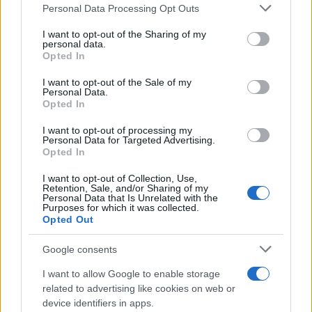
Please note that this website/app uses one or more Google
Personal Data Processing Opt Outs
services and may gather and store information including but
not limited to your visit or usage behaviour. You may click to
I want to opt-out of the Sharing of my
personal data.
grant or deny consent to Google and its third-party tags to
Opted In
use your data for below specified purposes in below Google
consent section.
I want to opt-out of the Sale of my
Personal Data.
Opted In
I want to opt-out of processing my
Personal Data for Targeted Advertising.
Opted In
I want to opt-out of Collection, Use,
Retention, Sale, and/or Sharing of my
Personal Data that Is Unrelated with the
Purposes for which it was collected.
Opted Out
Google consents
I want to allow Google to enable storage
related to advertising like cookies on web or
device identifiers in apps.