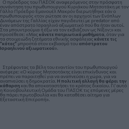
Ο
πρόεδρος του ΠΑΣΟΚ
αναφερόμενος στην πρόσφατη
συνάντηση του πρωθυπουργού Κυριάκου Μητσοτάκη με τον
Γάλλο Πρόεδρο Εμανουέλ Μακρόν διερωτήθηκε εάν ο
πρωθυπουργός «τον ρώτησε αν οι αρχηγοί των Ενόπλων
Δυνάμεων της Γαλλίας είχαν παγιδευτεί με predator από
έναν απόστρατο Ισραηλινό αξιωματικό πού θα ήταν αυτοί.
Στα μπουντρούμια ή έξω να τον εκβιάζουν ως Νίξον;» και
προσέθεσε: «Μας
κάνετε πατριωτικά μαθήματα
, όταν για
τα στοιχειώδη ζητήματα εθνικής ασφάλειας
κάνετε τις
”κότες”
μπροστά στον εκβιασμό του
απόστρατου
Ισραηλινού αξιωματικού
».
Στρέφοντας τα βέλη του εναντίον του πρωθυπουργού
ανέφερε: «Ο κύριος Μητσοτάκης είναι επικίνδυνος και
πρέπει να παραιτηθεί για να αναπνεύσει η χώρα, για να
αναπνεύσει η δημοκρατία.
Η πολιτική αλλαγή θα φέρει την
κάθαρση
και θα αποκαταστήσει το κράτος δικαίου. Γι' αυτό
η Κοινοβουλευτική Ομάδα του ΠΑΣΟΚ τις επόμενες μέρες
θα πάρει πρωτοβουλία και θα καταθέσει αίτημα για
Εξεταστική Επιτροπή».