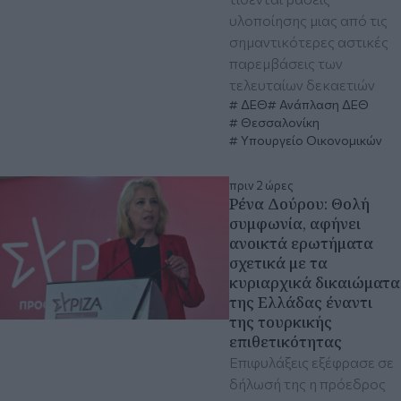
υλοποίησης μιας από τις
σημαντικότερες αστικές
παρεμβάσεις των
τελευταίων δεκαετιών
ΔΕΘ
Ανάπλαση ΔΕΘ
Θεσσαλονίκη
Υπουργείο Οικονομικών
πριν 2 ώρες
Ρένα Δούρου: Θολή
συμφωνία, αφήνει
ανοικτά ερωτήματα
σχετικά με τα
κυριαρχικά δικαιώματα
της Ελλάδας έναντι
της τουρκικής
επιθετικότητας
Επιφυλάξεις εξέφρασε σε
δήλωσή της η πρόεδρος