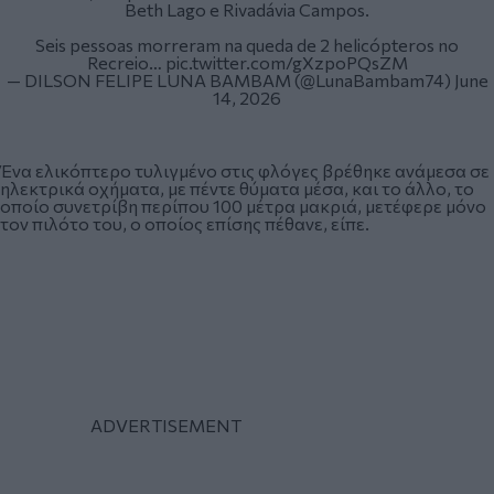
Beth Lago e Rivadávia Campos.
Seis pessoas morreram na queda de 2 helicópteros no
Recreio…
pic.twitter.com/gXzpoPQsZM
— DILSON FELIPE LUNA BAMBAM (@LunaBambam74)
June
14, 2026
Ένα ελικόπτερο τυλιγμένο στις φλόγες βρέθηκε ανάμεσα σε
ηλεκτρικά οχήματα, με πέντε θύματα μέσα, και το άλλο, το
οποίο συνετρίβη περίπου 100 μέτρα μακριά, μετέφερε μόνο
τον πιλότο του, ο οποίος επίσης πέθανε, είπε.