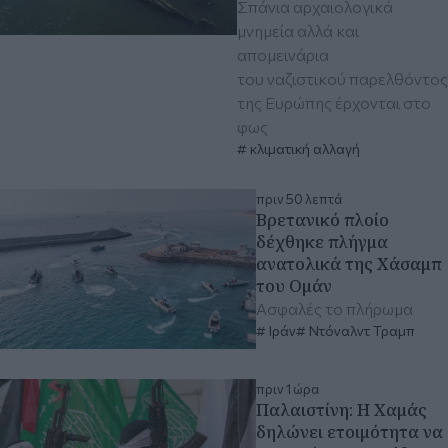
Σπάνια αρχαιολογικά
μνημεία αλλά και
απομεινάρια
του ναζιστικού παρελθόντος
της Ευρώπης έρχονται στο
φως
κλιματική αλλαγή
πριν 50 λεπτά
Βρετανικό πλοίο
δέχθηκε πλήγμα
ανατολικά της Χάσαμπ
του Ομάν
Aσφαλές το πλήρωμα
Ιράν
Ντόναλντ Τραμπ
πριν 1 ώρα
Παλαιστίνη: Η Χαμάς
δηλώνει ετοιμότητα να