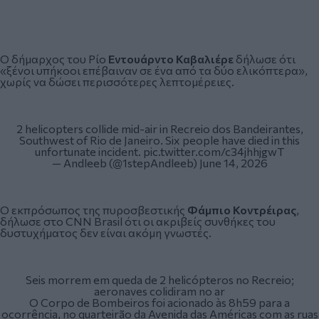
Ο δήμαρχος του Ρίο
Εντουάρντο Καβαλιέρε
δήλωσε ότι
«ξένοι υπήκοοι επέβαιναν σε ένα από τα δύο ελικόπτερα»,
χωρίς να δώσει περισσότερες λεπτομέρειες.
2 helicopters collide mid-air in Recreio dos Bandeirantes,
Southwest of Rio de Janeiro. Six people have died in this
unfortunate incident.
pic.twitter.com/c34jhhjgwT
— Andleeb (@1stepAndleeb)
June 14, 2026
Ο εκπρόσωπος της πυροσβεστικής
Φάμπιο Κοντρέιρας
,
δήλωσε στο CNN Brasil ότι οι ακριβείς συνθήκες του
δυστυχήματος δεν είναι ακόμη γνωστές.
Seis morrem em queda de 2 helicópteros no Recreio;
aeronaves colidiram no ar
O Corpo de Bombeiros foi acionado às 8h59 para a
ocorrência, no quarteirão da Avenida das Américas com as ruas