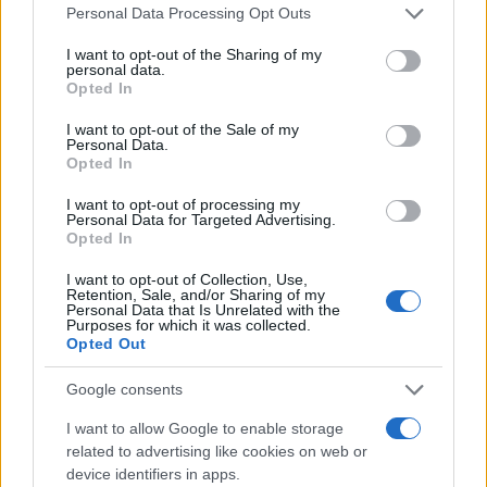
Please note that this website/app uses one or more Google
Personal Data Processing Opt Outs
services and may gather and store information including but
not limited to your visit or usage behaviour. You may click to
I want to opt-out of the Sharing of my
personal data.
grant or deny consent to Google and its third-party tags to
Opted In
use your data for below specified purposes in below Google
consent section.
I want to opt-out of the Sale of my
Personal Data.
Opted In
I want to opt-out of processing my
Personal Data for Targeted Advertising.
Opted In
I want to opt-out of Collection, Use,
Retention, Sale, and/or Sharing of my
Personal Data that Is Unrelated with the
Purposes for which it was collected.
Opted Out
Google consents
I want to allow Google to enable storage
related to advertising like cookies on web or
device identifiers in apps.