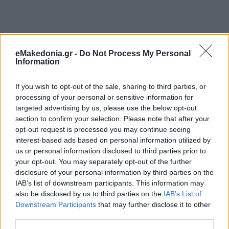
eMakedonia.gr -
Do Not Process My Personal
Ένα μεγάλο σύννεφο μαύρο καπνού υψωνόταν πάνω από την
Information
αντιπροσωπεία αυτοκινήτων, όπου πολλά οχήματα
φλέγονταν, σύμφωνα με εικόνες που μετέδωσαν τοπικά
μέσα ενημέρωσης.
If you wish to opt-out of the sale, sharing to third parties, or
processing of your personal or sensitive information for
targeted advertising by us, please use the below opt-out
Κάνε κλικ και δες περισσότερο
emakedonia.gr
στην
section to confirm your selection. Please note that after your
αναζήτηση της
Google
opt-out request is processed you may continue seeing
Πρόσθεσέ το στην
Google
interest-based ads based on personal information utilized by
us or personal information disclosed to third parties prior to
your opt-out. You may separately opt-out of the further
disclosure of your personal information by third parties on the
IAB’s list of downstream participants. This information may
ΔΙΕΘΝΗ
Ατύχημα
φωτιά
also be disclosed by us to third parties on the
IAB’s List of
Downstream Participants
that may further disclose it to other
third parties.