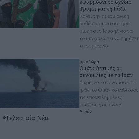
εφαρμόσει το σχέδιο
Tραμπ για τη Γάζα
Καλεί την αμερικανική
κυβέρνηση να ασκήσει
πίεση στο Ισραήλ για να
το υποχρεώσει να τηρήσει
τη συμφωνία
πριν 1 ώρα
Ομάν: Θετικές οι
συνομιλίες με το Ιράν
Χωρίς να κατονομάσει το
Ιράν, το Ομάν καταδίκασε
τις επανειλημμένες
επιθέσεις σε πλοία
Ιράν
Τελευταία Νέα