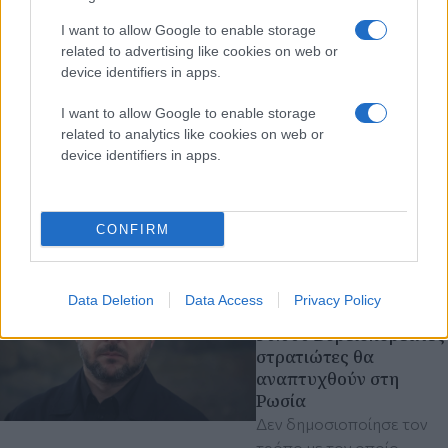
και εθνική ασφάλεια
Η τελευταία
I want to allow Google to enable storage
related to advertising like cookies on web or
δημοσκόπηση
device identifiers in apps.
Reuters/Ipsos μαρτυρά
πως το 37% θεωρεί πλέον
I want to allow Google to enable storage
ότι οι Δημοκρατικοί
related to analytics like cookies on web or
διαθέτουν καλύτερη
device identifiers in apps.
προσέγγιση σε ζητήματα
πολέμου
Ντόναλντ Τραμπ
ΗΠΑ
CONFIRM
Κυριακή 09 Αυγ 2026, 17:15
Ουκρανία - Ζελένσκι:
Data Deletion
Data Access
Privacy Policy
Περισσότεροι από
50.000 Βορειοκορεάτες
στρατιώτες θα
αναπτυχθούν στη
Ρωσία
Δεν δημοσιοποίησε τον
τρόπο με τον οποίο