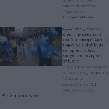
απέκτησε αυτή την
πληροφορία
Ουκρανία
Ρωσία
Κυριακή 09 Αυγ 2026, 17:00
Κίνα: Την ανατολική
κινεζική ακτή έπληξε ο
τυφώνας Dolphin με
καταρρακτώδεις
βροχές και ισχυρούς
ανέμους
Η ταχύτητα των ισχυρών
ανέμων καταγράφηκε στα
42 μέτρα το
δευτερόλεπτο (151
χιλιόμετρα / ώρα)
Τελευταία Νέα