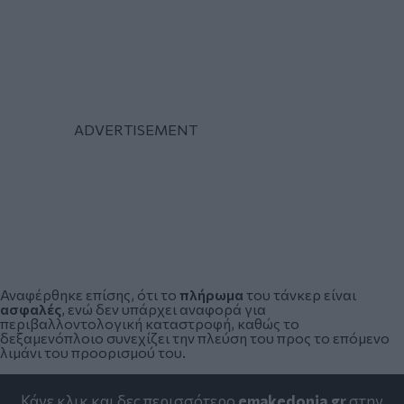
Αναφέρθηκε επίσης, ότι το
πλήρωμα
του
τάνκερ
είναι
ασφαλές
, ενώ δεν υπάρχει αναφορά για
περιβαλλοντολογική καταστροφή, καθώς το
δεξαμενόπλοιο συνεχίζει την πλεύση του προς το επόμενο
λιμάνι του προορισμού του.
Κάνε κλικ και δες περισσότερο
emakedonia.gr
στην