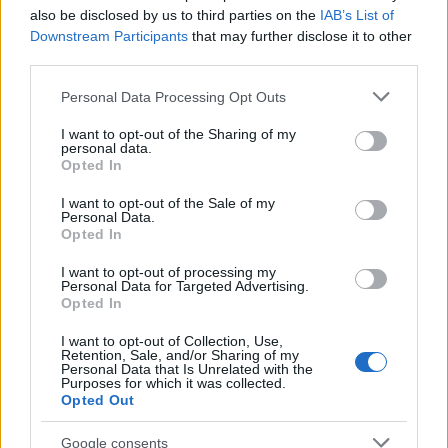
also be disclosed by us to third parties on the
IAB’s List of
Downstream Participants
that may further disclose it to other
third parties.
Διαβάστε περισσότερα
Please note that this website/app uses one or more Google
Personal Data Processing Opt Outs
services and may gather and store information including but
Τετάρτη 10 Ιου 2026, 21:10
not limited to your visit or usage behaviour. You may click to
I want to opt-out of the Sharing of my
Μέση Ανατολή:
personal data.
grant or deny consent to Google and its third-party tags to
Αμερικανικό μαχητικό
Opted In
use your data for below specified purposes in below Google
έπληξε δεξαμενόπλοιο
consent section.
στον Κόλπο του Ομάν
I want to opt-out of the Sale of my
Personal Data.
(βίντεο)
Opted In
Αγνοούνται τρεις Ινδοί
I want to opt-out of processing my
ναυτικοί
Personal Data for Targeted Advertising.
Μέση Ανατολή
Opted In
I want to opt-out of Collection, Use,
Κυριακή 09 Αυγ 2026, 19:15
Retention, Sale, and/or Sharing of my
Τραμπ: «Καμπανάκι» οι
Personal Data that Is Unrelated with the
Purposes for which it was collected.
δημοσκοπήσεις που τον
Opted Out
δείχνουν να χάνει
έδαφος σε οικονομία
Google consents