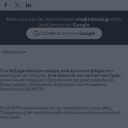
Κάνε κλικ και δες περισσότερο
emakedonia.gr
στην
αναζήτηση της
Google
Πρόσθεσέ το στην
Google
- Newsroom
Ένα
δεξαμενόπλοιο επλήγη από άγνωστο βλήμα
στα
αριστερά της πλώρης,
στα ανοικτά των ακτών του Ομάν
ανακοίνωσε σήμερα, ο βρετανικός φορέας ασφαλείας,
Επιχειρήσεις Θαλάσσιου Εμπορίου του Ηνωμένου
Βασιλείου (UKMTO).
Ο UKMTO ανακοίνωσε ότι το περιστατικό έγινε χθες,
Παρασκευή, σε απόσταση έξι ναυτικών μιλίων ανατολικά
του Ομάν.