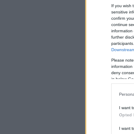
If you wish 
sensitive in
confirm you
continue se
information 
further disc
participants
Downstream 
Please note
information 
deny consent
in below Go
Persona
I want t
Opted 
I want t