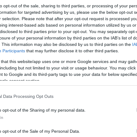
to opt-out of the sale, sharing to third parties, or processing of your per
formation for targeted advertising by us, please use the below opt-out s
r selection. Please note that after your opt-out request is processed y
eing interest-based ads based on personal information utilized by us or
Η αξία των συναλλαγών ανήλθε στα 120,130 εκατ.
disclosed to third parties prior to your opt-out. You may separately opt-
losure of your personal information by third parties on the IAB’s list of
. This information may also be disclosed by us to third parties on the
IA
Participants
that may further disclose it to other third parties.
Ο δείκτης υψηλής κεφαλαιοποίησης σημείωσε άνο
κεφαλαιοποίησης ενισχύθηκε σε ποσοστό 0,90
 that this website/app uses one or more Google services and may gath
including but not limited to your visit or usage behaviour. You may click 
 to Google and its third-party tags to use your data for below specifi
Από τις μετοχές της υψηλής κεφαλαιοποίησης, τ
ogle consent section.
(+23,00%), της Εθνικής (+9,28%), της Eurobank (
l Data Processing Opt Outs
o opt-out of the Sharing of my personal data.
In
o opt-out of the Sale of my Personal Data.