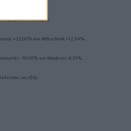
5 παρέμειναν σταθερές.
ραιώς +23,00% και Attica Bank +12,54%.
ιοκαρπέτ -10,00% και Medicon -4,51%.
κλεισαν, ως εξής: