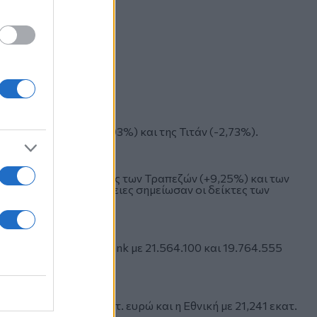
τοχές της Jumbo (-4,03%) και της Τιτάν (-2,73%).
ο σημείωσαν οι δείκτες των Τραπεζών (+9,25%) και των
ις μεγαλύτερες απώλειες σημείωσαν οι δείκτες των
ων (-1,35%).
bank και η Αlpha Bank με 21.564.100 και 19.764.555
 Bank με 24,107 εκατ. ευρώ και η Εθνική με 21,241 εκατ.