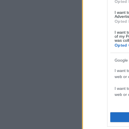
Opted 
I want 
Advertis
Opted 
I want t
of my P
was col
Opted 
Google 
I want t
web or d
I want t
web or d