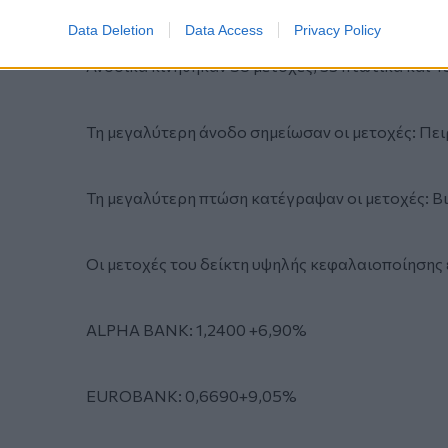
Data Deletion
Data Access
Privacy Policy
Ανοδικά κινήθηκαν 58 μετοχές, 33 πτωτικά και 4
Τη μεγαλύτερη άνοδο σημείωσαν οι μετοχές: Πει
Τη μεγαλύτερη πτώση κατέγραψαν οι μετοχές: Β
Οι μετοχές του δείκτη υψηλής κεφαλαιοποίησης έ
ALPHA BANK: 1,2400 +6,90%
EUROBANK: 0,6690+9,05%