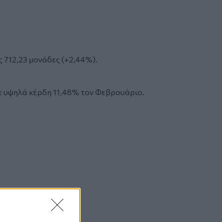
 712,23 μονάδες (+2,44%).
ε υψηλά κέρδη 11,48% τον Φεβρουάριο.