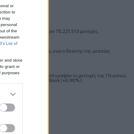
sonal or
ection to
ou may
 personal
 ευρώ, ενώ διακινήθηκαν 75.221.513 μετοχές.
out of the
 downstream
B’s List of
δο σε ποσοστό 1,03%, ενώ ο δείκτης της μεσαίας
%
er and store
to grant or
ed purposes
η μεγαλύτερη άνοδο κατέγραψαν οι μετοχές της Πειραιώς
+9,05%) και της Alpha Bank (+6,90%).