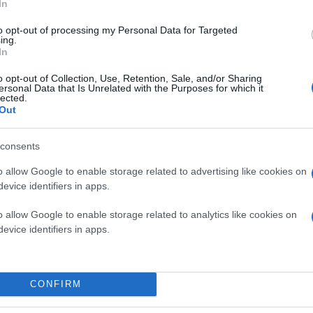
In
to opt-out of processing my Personal Data for Targeted
ing.
In
o opt-out of Collection, Use, Retention, Sale, and/or Sharing
ersonal Data that Is Unrelated with the Purposes for which it
lected.
Out
Αντιθέτως, τη μεγαλύτερη πτώση σημείωσαν οι με
consents
o allow Google to enable storage related to advertising like cookies on
Από τους επιμέρους δείκτες τη μεγαλύτερη άνοδ
evice identifiers in apps.
Χρηματοοικονομικών Υπηρεσιών (+4,38%), ενώ τ
Προσωπικών προϊόντων (-2,79%) και των Τροφίμ
o allow Google to enable storage related to analytics like cookies on
evice identifiers in apps.
Το μεγαλύτερο όγκο συναλλαγών παρουσίαση Euro
μετοχές, αντιστοίχως.
CONFIRM
Τη μεγαλύτερη αξία συναλλαγών σημείωσαν η Alpha
εΣυρώ.