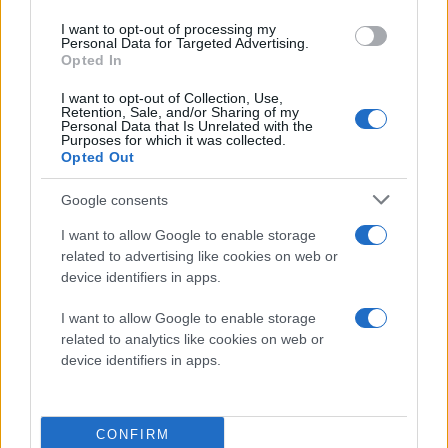
Οι σημερινές θεραπείες στοχεύουν στη
φλεγμονή
I want to opt-out of processing my
Personal Data for Targeted Advertising.
Opted In
Ερ:Ποια είναι η τελευταία λέξη της θεραπείας, εκτός από
τα τεχνητά δάκρυα που θεωρείται κλασσική θεραπεία;
I want to opt-out of Collection, Use,
Retention, Sale, and/or Sharing of my
Personal Data that Is Unrelated with the
Purposes for which it was collected.
Απ:
Τα τεχνητά δάκρυα εξακολουθούν να αποτελούν το
Opted Out
βασικό εργαλείο, αλλά πλέον δεν είναι η μοναδική επιλογή.
Σήμερα, διαθέτουμε θεραπείες που στοχεύουν στη
φλεγμονή. Υπάρχουν εξειδικευμένες αγωγές για τη
Google consents
δυσλειτουργία των μεϊβομιανών αδένων (σσ μικροί αδένες
που βρίσκονται μέσα στα βλέφαρα) Υπάρχουν επίσης, τα
I want to allow Google to enable storage
βύσματα δακρυϊκών σημείων, τα οποία τοποθετούνται
related to advertising like cookies on web or
στους δακρυϊκούς πόρους και βοηθούν στη διατήρηση των
φυσικών δακρύων στην επιφάνεια του ματιού για
device identifiers in apps.
μεγαλύτερο χρονικό διάστημα, καθώς και πιο προηγμένες
τεχνολογίες όπως η θεραπεία με έντονο παλμικό φως. Άρα, η
I want to allow Google to enable storage
σύγχρονη προσέγγιση πρέπει να είναι εξατομικευμένη. Δεν
αντιμετωπίζουμε απλώς το σύμπτωμα της ξηρότητας, αλλά
related to analytics like cookies on web or
προσπαθούμε να διορθώσουμε τον μηχανισμό που το
device identifiers in apps.
προκαλεί, ώστε να πετύχουμε μια ουσιαστική και
μακροχρόνια βελτίωση για τον ασθενή μας.
CONFIRM