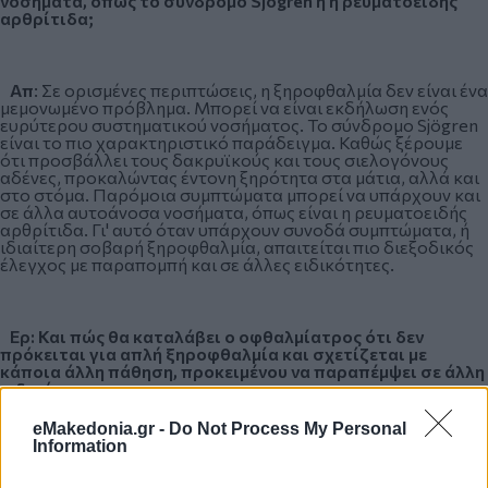
νοσήματα, όπως το σύνδρομο Sjögren ή η ρευματοειδής
αρθρίτιδα;
Απ
: Σε ορισμένες περιπτώσεις, η ξηροφθαλμία δεν είναι ένα
μεμονωμένο πρόβλημα. Μπορεί να είναι εκδήλωση ενός
ευρύτερου συστηματικού νοσήματος. Το σύνδρομο Sjögren
είναι το πιο χαρακτηριστικό παράδειγμα. Καθώς ξέρουμε
ότι προσβάλλει τους δακρυϊκούς και τους σιελογόνους
αδένες, προκαλώντας έντονη ξηρότητα στα μάτια, αλλά και
στο στόμα. Παρόμοια συμπτώματα μπορεί να υπάρχουν και
σε άλλα αυτοάνοσα νοσήματα, όπως είναι η ρευματοειδής
αρθρίτιδα. Γι' αυτό όταν υπάρχουν συνοδά συμπτώματα, ή
ιδιαίτερη σοβαρή ξηροφθαλμία, απαιτείται πιο διεξοδικός
έλεγχος με παραπομπή και σε άλλες ειδικότητες.
Ερ: Και πώς θα καταλάβει ο οφθαλμίατρος ότι δεν
πρόκειται για απλή ξηροφθαλμία και σχετίζεται με
κάποια άλλη πάθηση, προκειμένου να παραπέμψει σε άλλη
ειδικότητα;
eMakedonia.gr -
Do Not Process My Personal
Information
Απ:
Πολύ σημαντικό ρόλο παίζει η κλινική εξέταση που θα
κάνει ο οφθαλμίατρος, ο οποίος μπορεί να διακρίνει ειδικά