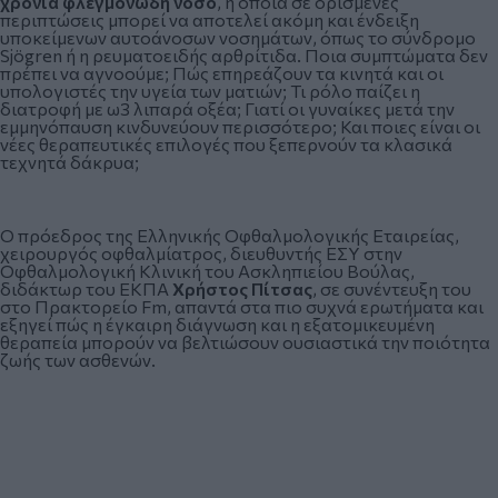
χρόνια φλεγμονώδη νόσο
, η οποία σε ορισμένες
περιπτώσεις μπορεί να αποτελεί ακόμη και ένδειξη
υποκείμενων αυτοάνοσων νοσημάτων, όπως το σύνδρομο
Sjögren ή η ρευματοειδής αρθρίτιδα. Ποια συμπτώματα δεν
πρέπει να αγνοούμε; Πώς επηρεάζουν τα κινητά και οι
υπολογιστές την υγεία των ματιών; Τι ρόλο παίζει η
διατροφή με ω3 λιπαρά οξέα; Γιατί οι γυναίκες μετά την
εμμηνόπαυση κινδυνεύουν περισσότερο; Και ποιες είναι οι
νέες θεραπευτικές επιλογές που ξεπερνούν τα κλασικά
τεχνητά δάκρυα;
Ο πρόεδρος της Ελληνικής Οφθαλμολογικής Εταιρείας,
χειρουργός οφθαλμίατρος, διευθυντής ΕΣΥ στην
Οφθαλμολογική Κλινική του Ασκληπιείου Βούλας,
διδάκτωρ του ΕΚΠΑ
Χρήστος Πίτσας
, σε συνέντευξη του
στο Πρακτορείο Fm, απαντά στα πιο συχνά ερωτήματα και
εξηγεί πώς η έγκαιρη διάγνωση και η εξατομικευμένη
θεραπεία μπορούν να βελτιώσουν ουσιαστικά την ποιότητα
ζωής των ασθενών.