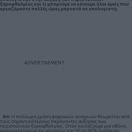
ξηροφθαλμίας και τι μπορούμε να κάνουμε όλοι εμείς που
εργαζόμαστε πολλές ώρες μπροστά σε υπολογιστή;
Απ:
Η πολύωρη χρήση ψηφιακών συσκευών θεωρείται από
τους σημαντικότερους παράγοντες αύξησης των
περιστατικών ξηροφθαλμίας. Όταν κοιτάζουμε μια οθόνη,
ανοιγοκλείνουμε τα μάτια έως και 50 με 60% λιγότερο