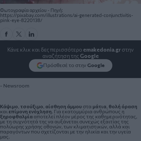
Φωτογραφία αρχείου - Πηγή:
https://pixabay.com/illustrations/ai-generated-conjunctivitis-
pink-eye-8220138/
Κάνε κλικ και δες περισσότερο
emakedonia.gr
στην
αναζήτηση της
Google
Πρόσθεσέ το στην
Google
- Newsroom
Κάψιμο
,
τσούξιμο
,
αίσθηση άμμου
στα
μάτια
,
θολή όραση
και
επίμονη ενόχληση
. Για εκατομμύρια ανθρώπους η
ξηροφθαλμία
αποτελεί πλέον μέρος της καθημερινότητας,
με τη συχνότητά της να αυξάνεται συνεχώς εξαιτίας της
πολύωρης χρήσης οθονών, των κλιματιστικών, αλλά και
παραγόντων που σχετίζονται με την ηλικία και την υγεία
μας.