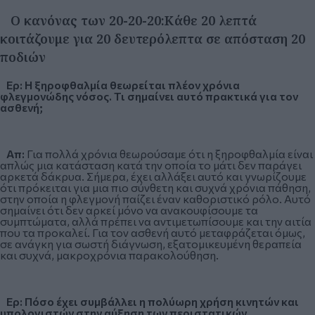
Ο κανόνας των 20-20-20:Κάθε 20 λεπτά
κοιτάζουμε για 20 δευτερόλεπτα σε απόσταση 20
ποδιών
Ερ: Η ξηροφθαλμία θεωρείται πλέον χρόνια
φλεγμονώδης νόσος. Τι σημαίνει αυτό πρακτικά για τον
ασθενή;
Απ:
Για πολλά χρόνια θεωρούσαμε ότι η ξηροφθαλμία είναι
απλώς μια κατάσταση κατά την οποία το μάτι δεν παράγει
αρκετά δάκρυα. Σήμερα, έχει αλλάξει αυτό και γνωρίζουμε
ότι πρόκειται για μια πιο σύνθετη και συχνά χρόνια πάθηση,
στην οποία η φλεγμονή παίζει έναν καθοριστικό ρόλο. Αυτό
σημαίνει ότι δεν αρκεί μόνο να ανακουφίσουμε τα
συμπτώματα, αλλά πρέπει να αντιμετωπίσουμε και την αιτία
που τα προκαλεί. Για τον ασθενή αυτό μεταφράζεται όμως,
σε ανάγκη για σωστή διάγνωση, εξατομικευμένη θεραπεία
και συχνά, μακροχρόνια παρακολούθηση.
Ερ: Πόσο έχει συμβάλλει η πολύωρη χρήση κινητών και
υπολογιστών στην αύξηση των περιστατικών