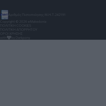
Αριθμός Πιστοποίησης Μ.Η.Τ.242191
Copyright © 2026 eMakedonia
ΠΟΛΙΤΙΚΗ COOKIES
ΠΟΛΙΤΙΚΗ ΑΠΟΡΡΗΤΟΥ
ΟΡΟΙ ΧΡΗΣΗΣ
with
by Darkpony