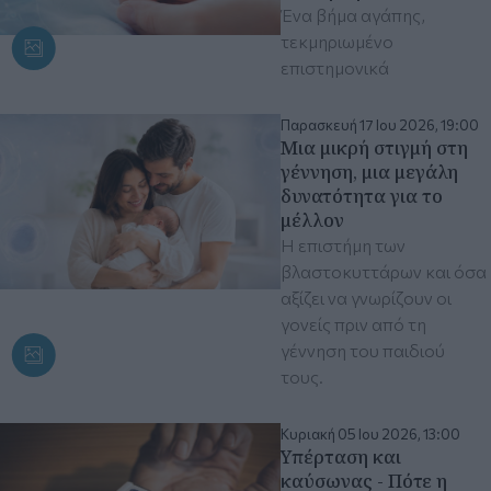
Ένα βήμα αγάπης,
τεκμηριωμένο
επιστημονικά
Παρασκευή 17 Ιου 2026, 19:00
Μια μικρή στιγμή στη
γέννηση, μια μεγάλη
δυνατότητα για το
μέλλον
Η επιστήμη των
βλαστοκυττάρων και όσα
αξίζει να γνωρίζουν οι
γονείς πριν από τη
γέννηση του παιδιού
τους.
Κυριακή 05 Ιου 2026, 13:00
Υπέρταση και
καύσωνας - Πότε η