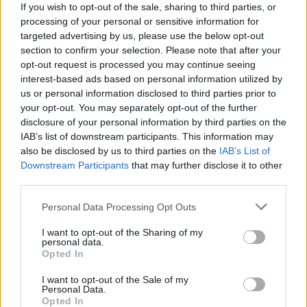
συμπτώματα και να παραπέμψει στον ειδικό, συνήθως στον
If you wish to opt-out of the sale, sharing to third parties, or
ρευματολόγο, προτείνοντας και διάφορες άλλες εξετάσεις,
processing of your personal or sensitive information for
όπως πχ βιοψία του στόματος, που από εκεί γίνεται η
targeted advertising by us, please use the below opt-out
διάγνωση του συνδρόμου Sjögren.
section to confirm your selection. Please note that after your
opt-out request is processed you may continue seeing
interest-based ads based on personal information utilized by
Ερ: Πόσο σημαντικό είναι να εντοπιστεί η πραγματική
αιτία της ξηροφθαλμίας πριν ξεκινήσει θεραπεία; Υπάρχει
us or personal information disclosed to third parties prior to
περίπτωση να γίνει λάθος και να ξεκινήσει θεραπεία για
your opt-out. You may separately opt-out of the further
ξηροφθαλμία, ενώ ο ασθενής μπορεί να πάσχει από
disclosure of your personal information by third parties on the
κάποιο αυτοάνοσο;
IAB’s list of downstream participants. This information may
also be disclosed by us to third parties on the
IAB’s List of
Downstream Participants
that may further disclose it to other
Απ:
Είναι απολύτως απαραίτητο να εντοπιστεί η αιτία,
third parties.
γιατί η ξηροφθαλμία δεν είναι ίδια σε όλους τους ασθενείς.
Άλλοι έχουν μειωμένη παραγωγή δακρύων, άλλοι αυξημένη
εξάτμιση, ενώ σε ορισμένες περιπτώσεις υπάρχει φλεγμονή,
Please note that this website/app uses one or more Google
Personal Data Processing Opt Outs
ή και κάποιο υποκείμενο νόσημα. Αν δεν εντοπιστεί η
services and may gather and store information including but
πραγματική αιτία, η θεραπεία μπορεί να προσφέρει μόνο μια
not limited to your visit or usage behaviour. You may click to
I want to opt-out of the Sharing of my
προσωρινή ανακούφιση, χωρίς ουσιαστικά αποτελέσματα.
personal data.
grant or deny consent to Google and its third-party tags to
Άρα, λοιπόν, η σωστή διάγνωση είναι το πρώτο και το πιο
Opted In
σημαντικό βήμα για μια επιτυχημένη αντιμετώπιση.
use your data for below specified purposes in below Google
consent section.
I want to opt-out of the Sale of my
Personal Data.
Opted In