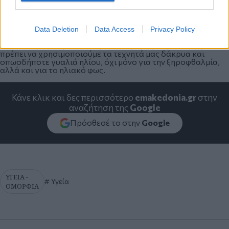
Ερ: Το καλοκαίρι που είναι πιο έντονο το πρόβλημα λόγω
ζέστης τι προσέχουμε;
Data Deletion
Data Access
Privacy Policy
Απ:
Το καλοκαίρι που αυξάνεται η εξάτμιση των δακρύων,
πρέπει να χρησιμοποιούμε τα τεχνητά μας δάκρυα και
οπωσδήποτε γυαλιά ηλίου, όχι μόνο για την ξηροφθαλμία,
αλλά και για το ηλιακό φως.
Κάνε κλικ και δες περισσότερο
emakedonia.gr
στην
αναζήτηση της
Google
Πρόσθεσέ το στην
Google
ΥΓΕΙΑ -
Υγεία
ΟΜΟΡΦΙΑ