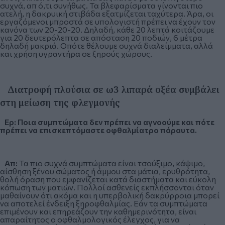
συχνά, απ ό,τι συνήθως. Τα βλεφαρίσματα γίνονται πιο
ατελή, η δακρυική στιβάδα εξατμίζεται ταχύτερα. Άρα, οι
εργαζόμενοι μπροστά σε υπολογιστή πρέπει να έχουν τον
κανόνα των 20-20-20. Δηλαδή, κάθε 20 λεπτά κοιτάζουμε
για 20 δευτερόλεπτα σε απόσταση 20 ποδιών, 6 μέτρα
δηλαδή μακριά. Οπότε θέλουμε συχνά διαλείμματα, αλλά
και χρήση υγραντήρα σε ξηρούς χώρους.
Διατροφή πλούσια σε ω3 λιπαρά οξέα συμβάλει
στη μείωση της φλεγμονής
Ερ: Ποια συμπτώματα δεν πρέπει να αγνοούμε και πότε
πρέπει να επισκεπτόμαστε οφθαλμίατρο πάραυτα.
Απ:
Τα πιο συχνά συμπτώματα είναι τσούξιμο, κάψιμο,
αίσθηση ξένου σώματος ή άμμου στα μάτια, ερυθρότητα,
θολή όραση που εμφανίζεται κατά διαστήματα και εύκολη
κόπωση των ματιών. Πολλοί ασθενείς εκπλήσσονται όταν
μαθαίνουν ότι ακόμα και η υπερβολική δακρύρροια μπορεί
να αποτελεί ένδειξη ξηροφθαλμίας. Εάν τα συμπτώματα
επιμένουν και επηρεάζουν την καθημερινότητα, είναι
απαραίτητος ο οφθαλμολογικός έλεγχος, για να