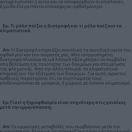
αντιμετωπιστεί η αιτία και να αποφευχθούν οι επιπλοκές.
Εγώ θα έλεγα πάντα επίσκεψη σε οφθαλμίατρο.
Ερ: Τι ρόλο παίζει η διατροφή και τι ρόλο παίζουν τα
κλιματιστικά
Απ:
Η διατροφή επηρεάζει συνολικά τη συνολική υγεία του
οφθαλμού και του σώματός μας. Μια ισορροπημένη
διατροφή πλούσια σε ω3 λιπαρά οξέα μπορεί να συμβάλει
στη βελτίωση της ποιότητας των δακρύων και στη μείωση
της φλεγμονής. Από την άλλη πλευρά, τα κλιματιστικά
επηρεάζουν την εξάτμιση των δακρύων. Για αυτό, αρκετοί
ασθενείς παρατηρούν ότι τα συμπτώματά τους
επιδεινώνονται σε γραφεία, ή χώρους με έντονο κλιματισμό.
Ερ: Γιατί η ξηροφθαλμία είναι συχνότερη στις γυναίκες
μετά την εμμηνόπαυση;
Απ:
Οι ορμονικές μεταβολές που συμβαίνουν μετά την
εμμηνόπαυση, ξέρουμε ότι επηρεάζουν τόσο την παραγωγή