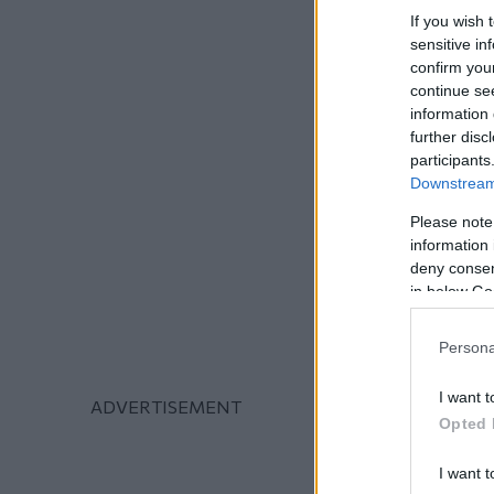
If you wish 
sensitive in
confirm you
continue se
information 
further disc
participants
Downstream 
Please note
information 
deny consent
in below Go
Persona
I want t
Opted 
I want t