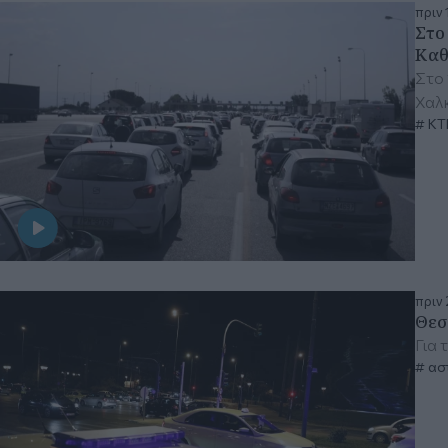
πριν 
Στο
Καθ
Στο 
Χαλκ
ΚΤ
πριν 
Θεσ
Για 
ασ