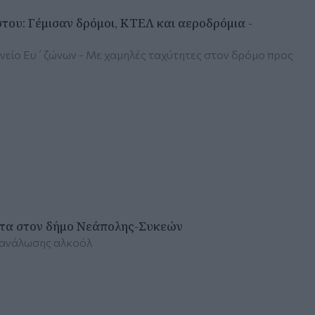
ου: Γέμισαν δρόμοι, ΚΤΕΛ και αεροδρόμια -
νείο Ευ΄ζώνων - Με χαμηλές ταχύτητες στον δρόμο προς
ατα στον δήμο Νεάπολης-Συκεών
ατανάλωσης αλκοόλ