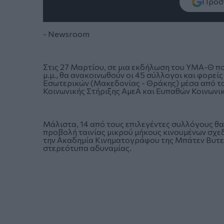
Πρόσθ
- Newsroom
Στις 27 Μαρτίου, σε μια εκδήλωση του ΥΜΑ-Θ π
μ.μ., θα ανακοινωθούν οι 45 σύλλογοι και φορεί
Εσωτερικών (Μακεδονίας - Θράκης) μέσα από το
Κοινωνικής Στήριξης ΑμεΑ και Ευπαθών Κοινωνι
Μάλιστα, 14 από τους επιλεγέντες συλλόγους θα
προβολή ταινίας μικρού μήκους κινουμένων σχε
την Ακαδημία Κινηματογράφου της Μπάτεν Βυτεμ
στερεότυπα αδυναμίας.