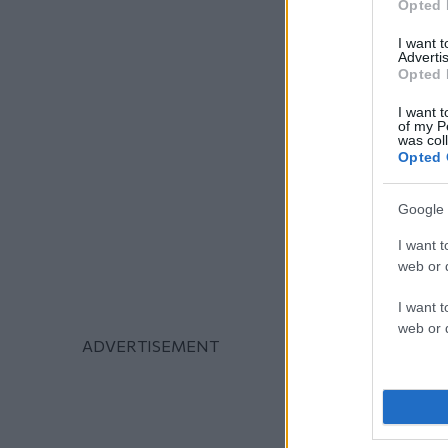
Opted 
I want 
Advertis
Opted 
I want t
of my P
was col
Opted 
Google 
I want t
web or d
I want t
web or d