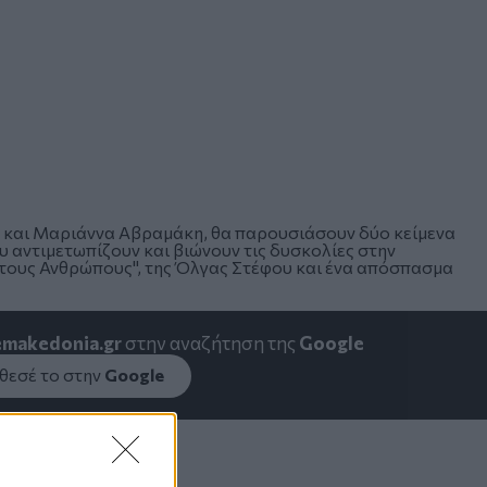
ς και Μαριάννα Αβραμάκη, θα παρουσιάσουν δύο κείμενα
 αντιμετωπίζουν και βιώνουν τις δυσκολίες στην
ατους Ανθρώπους", της Όλγας Στέφου και ένα απόσπασμα
emakedonia.gr
στην αναζήτηση της
Google
εσέ το στην
Google