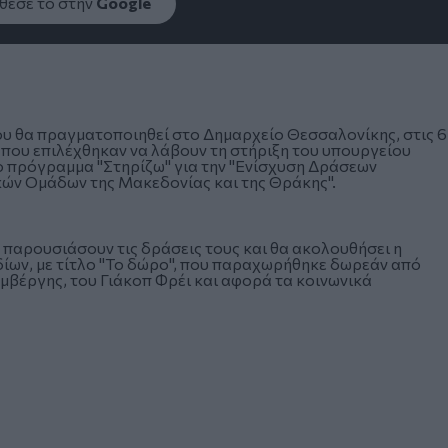
εσέ το στην
Google
ου θα πραγματοποιηθεί στο Δημαρχείο Θεσσαλονίκης, στις 6
ς που επιλέχθηκαν να λάβουν τη στήριξη του υπουργείου
 πρόγραμμα "Στηρίζω" για την "Ενίσχυση Δράσεων
κών Ομάδων της Μακεδονίας και της Θράκης".
 παρουσιάσουν τις δράσεις τους και θα ακολουθήσει η
δίων, με τίτλο "Το δώρο", που παραχωρήθηκε δωρεάν από
βέργης, του Γιάκοπ Φρέι και αφορά τα κοινωνικά