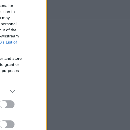
sonal or
ection to
ou may
 personal
out of the
 downstream
B’s List of
er and store
to grant or
ed purposes