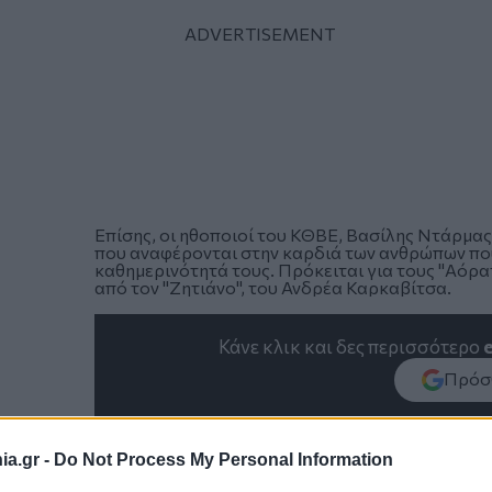
Επίσης, οι ηθοποιοί του ΚΘΒΕ, Βασίλης Ντάρμα
που αναφέρονται στην καρδιά των ανθρώπων που
καθημερινότητά τους. Πρόκειται για τους "Αόρ
από τον "Ζητιάνο", του Ανδρέα Καρκαβίτσα.
Κάνε κλικ και δες περισσότερο
Πρόσθ
a.gr -
Do Not Process My Personal Information