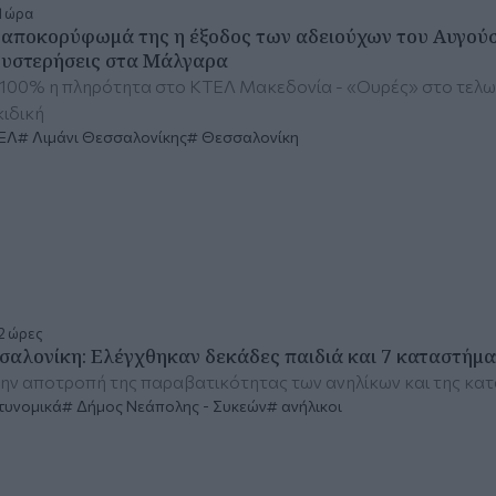
1 ώρα
 αποκορύφωμά της η έξοδος των αδειούχων του Αυγούστ
υστερήσεις στα Μάλγαρα
100% η πληρότητα στο ΚΤΕΛ Μακεδονία - «Ουρές» στο τελω
ιδική
ΕΛ
Λιμάνι Θεσσαλονίκης
Θεσσαλονίκη
2 ώρες
σαλονίκη: Ελέγχθηκαν δεκάδες παιδιά και 7 καταστήμ
την αποτροπή της παραβατικότητας των ανηλίκων και της κ
τυνομικά
Δήμος Νεάπολης - Συκεών
ανήλικοι