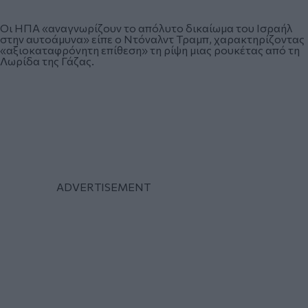
Οι ΗΠΑ «αναγνωρίζουν το απόλυτο δικαίωμα του Ισραήλ
στην αυτοάμυνα» είπε ο Ντόναλντ Τραμπ, χαρακτηρίζοντας
«αξιοκαταφρόνητη επίθεση» τη ρίψη μιας ρουκέτας από τη
Λωρίδα της Γάζας.