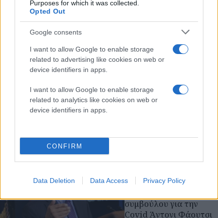
Purposes for which it was collected.
Opted Out
Google consents
I want to allow Google to enable storage
related to advertising like cookies on web or
device identifiers in apps.
I want to allow Google to enable storage
related to analytics like cookies on web or
device identifiers in apps.
Διαβάστε περισσότερα
CONFIRM
πριν 4 λεπτά
ΗΠΑ - Γερουσία:
Επιτροπή προτείνει
Data Deletion
Data Access
Privacy Policy
άσκηση διώξεων σε
βάρος του πρώην
συμβούλου για την
Covid Άντονι Φάουτσι