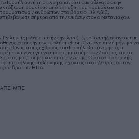
Το Ισραήλ αυτή τη στιγμή απαντάει «με σθένος» στην
εκτόξευση ρουκέτας από τη Γάζα, που προκάλεσε τον
τραυματισμό 7 ανθρώπων στο βόρειο Τελ Αβίβ,
επιβεβαίωσε σήμερα από την Ουάσιγκτον ο Νετανιάχου.
«Ενώ εμείς μιλάμε αυτήν την ώρα (…), το Ισραήλ απαντάει με
σθένος σε αυτήν την τυφλή επίθεση. Έχω ένα απλό μήνυμα να
απευθύνω στους εχθρούς του Ισραήλ: θα κάνουμε ό,τι
πρέπει να γίνει για να υπερασπιστούμε τον λαό μας και το
Κράτος μας» σημείωσε από τον Λευκό Οίκο ο επικεφαλής
της ισραηλινής κυβέρνησης, έχοντας στο πλευρό του τον
πρόεδρο των ΗΠΑ.
ΑΠΕ-ΜΠΕ