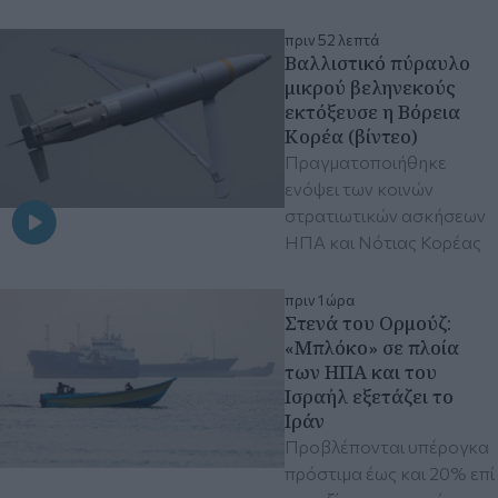
πριν 52 λεπτά
Βαλλιστικό πύραυλο
μικρού βεληνεκούς
εκτόξευσε η Βόρεια
Κορέα (βίντεο)
Πραγματοποιήθηκε
ενόψει των κοινών
στρατιωτικών ασκήσεων
ΗΠΑ και Νότιας Κορέας
πριν 1 ώρα
Στενά του Ορμούζ:
«Μπλόκο» σε πλοία
των ΗΠΑ και του
Ισραήλ εξετάζει το
Ιράν
Προβλέπονται υπέρογκα
πρόστιμα έως και 20% επί