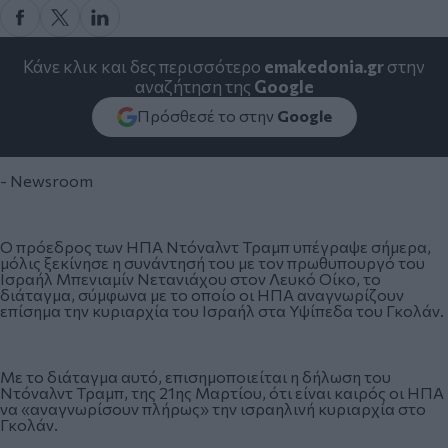
Κάνε κλικ και δες περισσότερο
emakedonia.gr
στην
αναζήτηση της
Google
Πρόσθεσέ το στην
Google
- Newsroom
Ο πρόεδρος των ΗΠΑ Ντόναλντ Τραμπ υπέγραψε σήμερα,
μόλις ξεκίνησε η συνάντησή του με τον πρωθυπουργό του
Ισραήλ Μπενιαμίν Νετανιάχου στον Λευκό Οίκο, το
διάταγμα, σύμφωνα με το οποίο οι ΗΠΑ αναγνωρίζουν
επίσημα την κυριαρχία του Ισραήλ στα Υψίπεδα του Γκολάν.
Με το διάταγμα αυτό, επισημοποιείται η δήλωση του
Ντόναλντ Τραμπ, της 21ης Μαρτίου, ότι είναι καιρός οι ΗΠΑ
να «αναγνωρίσουν πλήρως» την ισραηλινή κυριαρχία στο
Γκολάν.