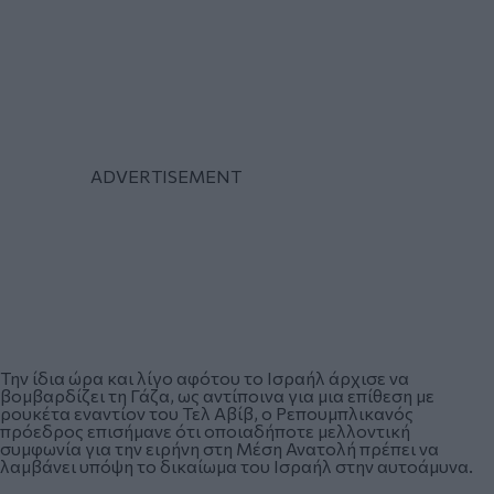
Την ίδια ώρα και λίγο αφότου το Ισραήλ άρχισε να
βομβαρδίζει τη Γάζα, ως αντίποινα για μια επίθεση με
ρουκέτα εναντίον του Τελ Αβίβ, ο Ρεπουμπλικανός
πρόεδρος επισήμανε ότι οποιαδήποτε μελλοντική
συμφωνία για την ειρήνη στη Μέση Ανατολή πρέπει να
λαμβάνει υπόψη το δικαίωμα του Ισραήλ στην αυτοάμυνα.