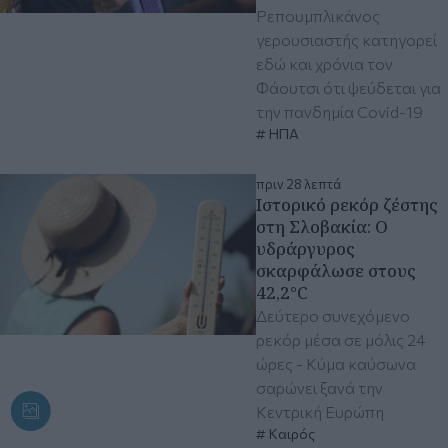
Ρεπουμπλικάνος
γερουσιαστής κατηγορεί
εδώ και χρόνια τον
Φάουτσι ότι ψεύδεται για
την πανδημία Covid-19
ΗΠΑ
πριν 28 λεπτά
Ιστορικό ρεκόρ ζέστης
στη Σλοβακία: Ο
υδράργυρος
σκαρφάλωσε στους
42,2°C
Δεύτερο συνεχόμενο
ρεκόρ μέσα σε μόλις 24
ώρες - Κύμα καύσωνα
σαρώνει ξανά την
Κεντρική Ευρώπη
Καιρός