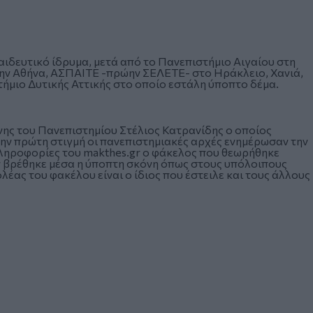
ιδευτικό ίδρυμα, μετά από το Πανεπιστήμιο Αιγαίου στη
ν Αθήνα, ΑΣΠΑΙΤΕ -πρώην ΣΕΛΕΤΕ- στο Ηράκλειο, Χανιά,
ήμιο Δυτικής Αττικής στο οποίο εστάλη ύποπτο δέμα.
νης του Πανεπιστημίου Στέλιος Κατρανίδης ο οποίος
την πρώτη στιγμή οι πανεπιστημιακές αρχές ενημέρωσαν την
ληροφορίες του makthes.gr ο φάκελος που θεωρήθηκε
εν βρέθηκε μέσα η ύποπτη σκόνη όπως στους υπόλοιπους
έας του φακέλου είναι ο ίδιος που έστειλε και τους άλλους