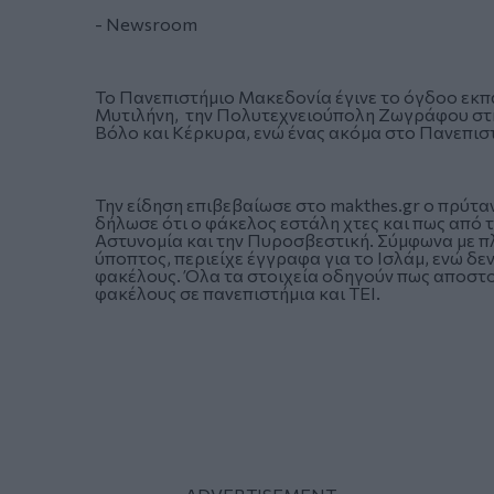
- Newsroom
Το Πανεπιστήμιο Μακεδονία έγινε το όγδοο εκπα
Μυτιλήνη, την Πολυτεχνειούπολη Ζωγράφου στη
Βόλο και Κέρκυρα, ενώ ένας ακόμα στο Πανεπιστ
Την είδηση επιβεβαίωσε στο makthes.gr ο πρύτα
δήλωσε ότι ο φάκελος εστάλη χτες και πως από 
Αστυνομία και την Πυροσβεστική. Σύμφωνα με π
ύποπτος, περιείχε έγγραφα για το Ισλάμ, ενώ δ
φακέλους. Όλα τα στοιχεία οδηγούν πως αποστολ
φακέλους σε πανεπιστήμια και ΤΕΙ.