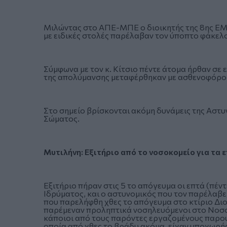
Μιλώντας στο ΑΠΕ-ΜΠΕ ο διοικητής της 8ης ΕΜΑ
με ειδικές στολές παρέλαβαν τον ύποπτο φάκελ
Σύμφωνα με τον κ. Κίτσιο πέντε άτομα ήρθαν σε 
της απολύμανσης μεταφέρθηκαν με ασθενοφόρο τ
Στο σημείο βρίσκονται ακόμη δυνάμεις της Αστυ
Σώματος.
Μυτιλήνη: Εξιτήριο από το νοσοκομείο για τα 
Εξιτήριο πήραν στις 5 το απόγευμα οι επτά (πέν
Ιδρύματος, και ο αστυνομικός που τον παρέλαβε
που παρελήφθη χθες το απόγευμα στο κτίριο Διο
παρέμεναν προληπτικά νοσηλευόμενοι στο Νοσοκ
κάποιοι από τους παρόντες εργαζομένους παρου
οποία από χθες το βράδυ ακόμα, είχαν υποχωρήσ