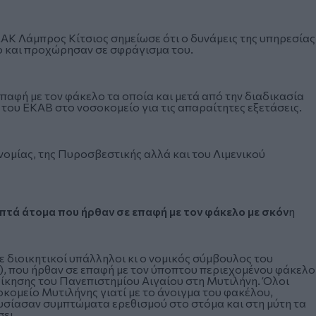
Κ Λάμπρος Κίτσιος σημείωσε ότι ο δυνάμεις της υπηρεσίας
ο και προχώρησαν σε σφράγισμα του.
επαφή με τον φάκελο τα οποία και μετά από την διαδικασία
ου ΕΚΑΒ στο νοσοκομείο για τις απαραίτητες εξετάσεις.
νομίας, της Πυροσβεστικής αλλά και του Λιμενικού
επτά άτομα που ήρθαν σε επαφή με τον φάκελο με σκόν
η
τε διοικητικοί υπάλληλοι κι ο νομικός σύμβουλος του
), που ήρθαν σε επαφή με τον ύποπτου περιεχομένου φάκελο
ίκησης του Πανεπιστημίου Αιγαίου στη Μυτιλήνη. Όλοι
ομείο Μυτιλήνης γιατί με το άνοιγμα του φακέλου,
σίασαν συμπτώματα ερεθισμού στο στόμα και στη μύτη τα
ει.