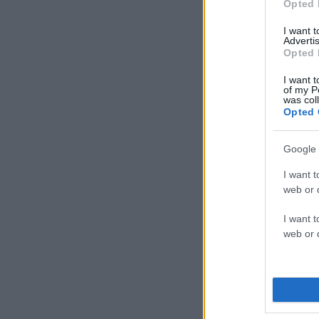
Opted 
I want 
Advertis
Opted 
I want t
of my P
was col
Opted 
Google 
I want t
web or d
I want t
web or d