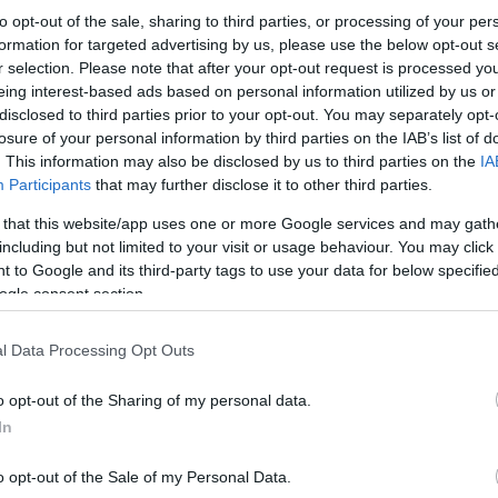
to opt-out of the sale, sharing to third parties, or processing of your per
formation for targeted advertising by us, please use the below opt-out s
r selection. Please note that after your opt-out request is processed y
eing interest-based ads based on personal information utilized by us or
disclosed to third parties prior to your opt-out. You may separately opt-
losure of your personal information by third parties on the IAB’s list of
. This information may also be disclosed by us to third parties on the
IA
Participants
that may further disclose it to other third parties.
Δώδεκα φάκελοι, μαζί με αυτόν που προκάλεσε π
εντοπιστεί συνολικά μέχρι στιγμής σε διάφορα 
 that this website/app uses one or more Google services and may gath
πρυτάνεις και με χώρα αποστολής την Ινδία.
including but not limited to your visit or usage behaviour. You may click 
 to Google and its third-party tags to use your data for below specifi
ogle consent section.
Όπως προκύπτει από τα μέχρι στιγμής στοιχεία,
τουλάχιστον δύο (Πανεπιστήμιο Δυτικής Αττικής
παρελήφθησαν πριν και μετά τα Χριστούγεννα.
l Data Processing Opt Outs
o opt-out of the Sharing of my personal data.
Επίσης, μέχρι στιγμής, πέραν αυτού στην Μυτιλ
In
έως τώρα, δεν περιείχε κάποια ύποπτη ουσία, ε
του Πανεπιστημίου Αιγαίου, δεν φαίνεται να είχε
o opt-out of the Sale of my Personal Data.