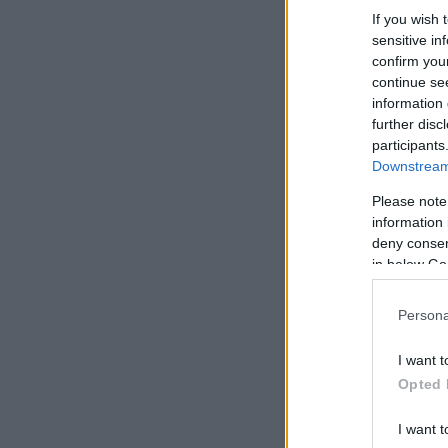
If you wish 
sensitive in
confirm you
continue se
information 
further disc
participants
Downstream 
Please note
information 
deny consent
in below Go
Persona
I want t
Opted 
I want t