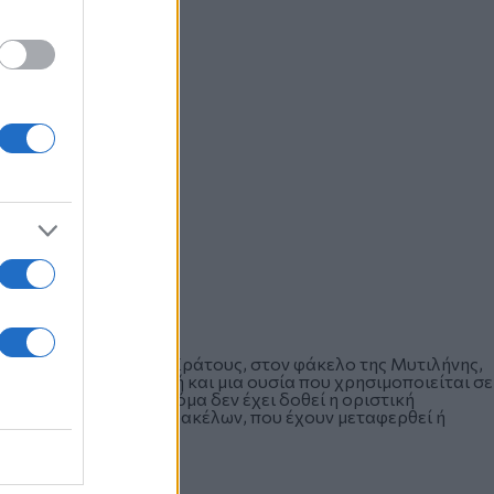
το Γενικό Χημείο του Κράτους, στον φάκελο της Μυτιλήνης,
ας που είναι ερεθιστική και μια ουσία που χρησιμοποιείται σε
ί ο φάκελος, αλλά ακόμα δεν έχει δοθεί η οριστική
ευνες και των άλλων φακέλων, που έχουν μεταφερθεί ή