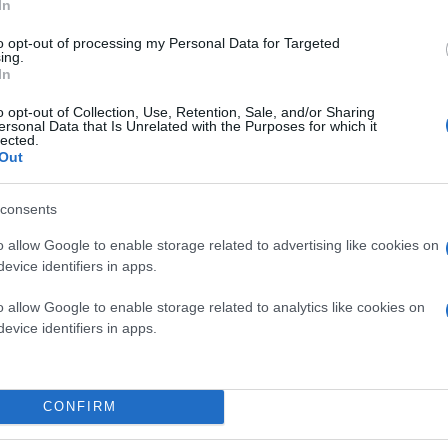
In
to opt-out of processing my Personal Data for Targeted
ing.
In
o opt-out of Collection, Use, Retention, Sale, and/or Sharing
ersonal Data that Is Unrelated with the Purposes for which it
lected.
Out
consents
o allow Google to enable storage related to advertising like cookies on
evice identifiers in apps.
o allow Google to enable storage related to analytics like cookies on
evice identifiers in apps.
Σύμφωνα με πληροφορίες, ο έλεγχος που έγινε σ
δείχνει ότι πρόκειται μάλλον για μια ουσία κόλλ
μελάνια εκτυπώσεως, με την οποία είχε εμποτιστε
απάντηση, ενώ αναμένονται οι εργαστηριακές έρ
αναμένονται στο Γενικό Χημείο του Κράτους.
CONFIRM