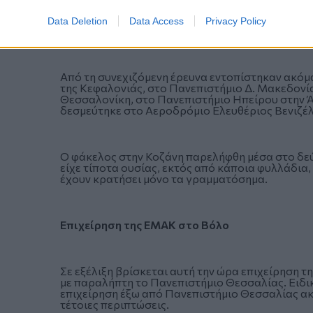
Οι φάκελοι που έχουν εντοπιστεί συνολικά είνα
Πολυτεχνείο στου Ζωγράφου, στο Πανεπιστήμιο 
Data Deletion
Data Access
Privacy Policy
Χανιά, στο Πανεπιστήμιο Θεσσαλίας στο Βόλο κ
Από τη συνεχιζόμενη έρευνα εντοπίστηκαν ακόμ
της Κεφαλονιάς, στο Πανεπιστήμιο Δ. Μακεδονί
Θεσσαλονίκη, στο Πανεπιστήμιο Ηπείρου στην Ά
δεσμεύτηκε στο Αεροδρόμιο Ελευθέριος Βενιζέλ
Ο φάκελος στην Κοζάνη παρελήφθη μέσα στο δεύ
είχε τίποτα ουσίας, εκτός από κάποια φυλλάδια,
έχουν κρατήσει μόνο τα γραμματόσημα.
Επιχείρηση της ΕΜΑΚ στο Βόλο
Σε εξέλιξη βρίσκεται αυτή την ώρα επιχείρηση 
με παραλήπτη το Πανεπιστήμιο Θεσσαλίας. Ειδι
επιχείρηση έξω από Πανεπιστήμιο Θεσσαλίας α
τέτοιες περιπτώσεις.