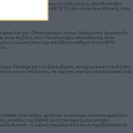
ι στο πανεπιστήμιο Αιγαίου στη Μυτιλήνη, στο Μετσόβιο
Δυτικής Αττικής, στην ΑΣΠΕΤΕ στο Ηράκλειο Αττικής, στα
αι στα ΕΛΤΑ Κέρκυρας.
α φάκελοι στο Πανεπιστήμιο Ιονίων Νήσων στο Αργοστόλι
ας στην Κοζάνη, στο Πανεπιστήμιο Μακεδονίας στην
ρτα, ενώ ένας που είχε αποδέκτη καθηγητή του ΑΠΘ
ος.
τερο δεκαήμερο του Δεκεμβρίου, ανοίχτηκε και επειδή δεν
 όπως και οι υπόλοιποι, πετάχτηκε και έχει καταστραφεί ενώ
της ΕΜΑΚ στον Βόλο, μετά τον εντοπισμό ύποπτου φακέλου
κές μονάδες της ΕΜΑΚ αυτή την ώρα έχουν στήσει
κολουθώντας το ειδικό πρωτόκολλο όπως προβλέπεται σε