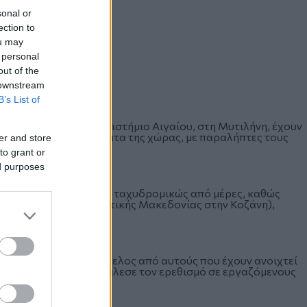
sonal or
ection to
ou may
 personal
out of the
 downstream
B’s List of
ανικό χτες στο Πανεπιστήμιο Αιγαίου, στη Μυτιλήνη, έχουν
πανεπιστημιακά ιδρύματα της χώρας, με παραλήπτες τους
er and store
to grant or
ed purposes
 οι φάκελοι εστάλησαν ταχυδρομικώς από μέρες, καθώς
 και Πανεπιστήμιο Δυτικής Μακεδονίας στην Κοζάνη),
ήνη, κανένας άλλος φάκελος από αυτούς που έχουν ανοιχτεί
νώ και αυτός που προκάλεσε τον ερεθισμό σε εργαζόμενους
 κάτι επικίνδυνο.