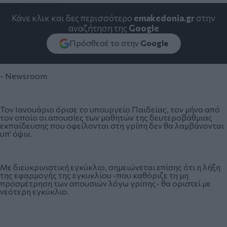
Κάνε κλικ και δες περισσότερο
emakedonia.gr
στην
αναζήτηση της
Google
Πρόσθεσέ το στην
Google
- Newsroom
Τον Ιανουάριο όρισε το υπουργείο Παιδείας, τον μήνα από
τον οποίο οι απουσίες των μαθητών της δευτεροβάθμιας
εκπαίδευσης που οφείλονται στη γρίπη δεν θα λαμβάνονται
υπ' όψιν.
Με διευκρινιστική εγκύκλιο, σημειώνεται επίσης ότι η λήξη
της εφαρμογής της εγκυκλίου -που καθόριζε τη μη
προσμέτρηση των απουσιών λόγω γρίπης- θα οριστεί με
νεότερη εγκύκλιο.