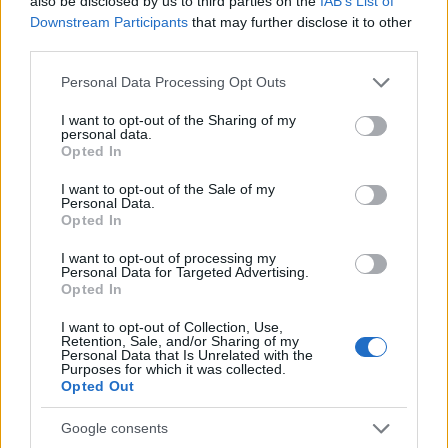
also be disclosed by us to third parties on the
IAB’s List of
Downstream Participants
that may further disclose it to other
Πέμπτη 06 Αυγ 2026, 18:15
Προκηρύσσεται αύριο ο
third parties.
νέος διαγωνισμός της
Please note that this website/app uses one or more Google
Personal Data Processing Opt Outs
Περιφέρειας Κεντρικής
services and may gather and store information including but
Μακεδονίας για τα
not limited to your visit or usage behaviour. You may click to
I want to opt-out of the Sharing of my
σχολικά δρομολόγια
personal data.
grant or deny consent to Google and its third-party tags to
(πίνακας)
Opted In
use your data for below specified purposes in below Google
Στον «αέρα» από την
consent section.
I want to opt-out of the Sale of my
Παρασκευή 7 Αυγούστου
Personal Data.
Opted In
2026 ο νέος διαγωνισμός
με τις αυξημένες
I want to opt-out of processing my
αποζημιώσεις για τα
Personal Data for Targeted Advertising.
Opted In
σχολικά δρομολόγια
Περιφέρεια Κεντρικής
I want to opt-out of Collection, Use,
Μακεδονίας
Retention, Sale, and/or Sharing of my
Personal Data that Is Unrelated with the
μαθητές
σχολεία
Purposes for which it was collected.
Opted Out
Τρίτη 04 Αυγ 2026, 19:48
ΔΙΠΑΕ: Δωρεάν
Google consents