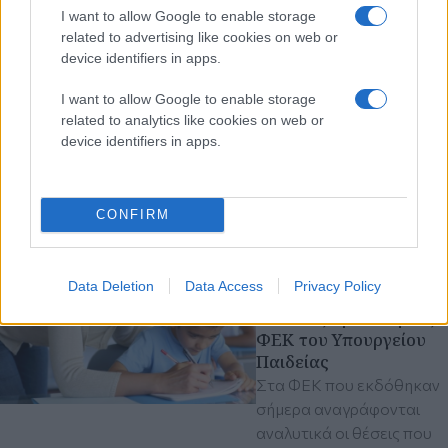
διεθνές πρόγραμμα
I want to allow Google to enable storage
πιστοποίησης στην
related to advertising like cookies on web or
Τεχνητή Νοημοσύνη
device identifiers in apps.
για όλη την
πανεπιστημιακή
I want to allow Google to enable storage
κοινότητα
related to analytics like cookies on web or
Σε συνεργασία με το
device identifiers in apps.
Digital Education Council
ΔΙΠΑΕ
Θεσσαλονίκη
Τεχνητή Νοημοσύνη
CONFIRM
Τρίτη 04 Αυγ 2026, 11:44
Διορίζονται πάνω από
Data Deletion
Data Access
Privacy Policy
5.000 εκπαιδευτικοί -
Δείτε τις προσκλήσεις
ΦΕΚ του Υπουργείου
Παιδείας
Στα ΦΕΚ που εκδόθηκαν
σήμερα αναγράφονται
αναλυτικά οι θέσεις που