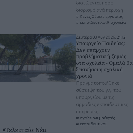
διατίθενται προς
διορισμό ανά περιοχή
Κενές θέσεις εργασίας
εκπαιδευτικοί
σχολεία
Δευτέρα 03 Αυγ 2026, 21:12
Υπουργείο Παιδείας:
Δεν υπάρχουν
προβλήματα ή ζημιές
στα σχολεία - Ομαλά θα
ξεκινήσει η σχολική
χρονιά
Πραγματοποιήθηκε
σύσκεψη του γ.γ. του
υπουργείου με τις
αρμόδιες εκπαιδευτικές
υπηρεσίες
σχολεία
μαθητές
εκπαιδευτικοί
Τελευταία Νέα