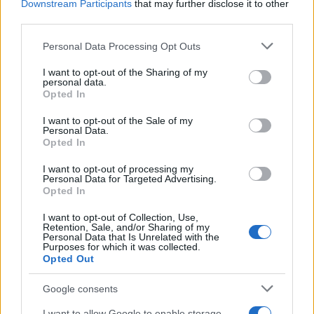
Downstream Participants
that may further disclose it to other
third parties.
Please note that this website/app uses one or more Google
Personal Data Processing Opt Outs
services and may gather and store information including but
not limited to your visit or usage behaviour. You may click to
I want to opt-out of the Sharing of my
personal data.
grant or deny consent to Google and its third-party tags to
Opted In
use your data for below specified purposes in below Google
consent section.
I want to opt-out of the Sale of my
Personal Data.
Opted In
I want to opt-out of processing my
Personal Data for Targeted Advertising.
Opted In
I want to opt-out of Collection, Use,
Retention, Sale, and/or Sharing of my
Personal Data that Is Unrelated with the
Purposes for which it was collected.
Opted Out
Google consents
I want to allow Google to enable storage