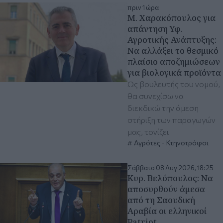
πριν 1 ώρα
Μ. Χαρακόπουλος για
απάντηση Υφ.
Αγροτικής Ανάπτυξης:
Να αλλάξει το θεσμικό
πλαίσιο αποζημιώσεων
για βιολογικά προϊόντα
Ως βουλευτής του νομού,
θα συνεχίσω να
διεκδικώ την άμεση
στήριξη των παραγωγών
μας, τονίζει
Αγρότες - Κτηνοτρόφοι
Σάββατο 08 Αυγ 2026, 18:25
Κυρ. Βελόπουλος: Να
αποσυρθούν άμεσα
από τη Σαουδική
Αραβία οι ελληνικοί
Patriot