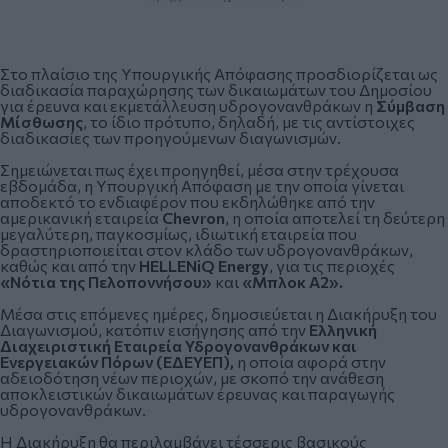
Στο πλαίσιο της Υπουργικής Απόφασης προσδιορίζεται ως
διαδικασία παραχώρησης των δικαιωμάτων του Δημοσίου
για έρευνα και εκμετάλλευση υδρογονανθράκων η
Σύμβαση
Μίσθωσης
, το ίδιο πρότυπο, δηλαδή, με τις αντίστοιχες
διαδικασίες των προηγούμενων διαγωνισμών.
Σημειώνεται πως έχει προηγηθεί, μέσα στην τρέχουσα
εβδομάδα, η Υπουργική Απόφαση με την οποία γίνεται
αποδεκτό το ενδιαφέρον που εκδηλώθηκε από την
αμερικανική εταιρεία
Chevron
, η οποία αποτελεί τη δεύτερη
μεγαλύτερη, παγκοσμίως, ιδιωτική εταιρεία που
δραστηριοποιείται στον κλάδο των υδρογονανθράκων,
καθώς και από την
HELLENiQ Energy
, για τις περιοχές
«Νότια της Πελοποννήσου»
και
«Μπλοκ Α2».
Μέσα στις επόμενες ημέρες, δημοσιεύεται η Διακήρυξη του
Διαγωνισμού, κατόπιν εισήγησης από την
Ελληνική
Διαχειριστική Εταιρεία Υδρογονανθράκων και
Ενεργειακών Πόρων (ΕΔΕΥΕΠ),
η οποία αφορά στην
αδειοδότηση νέων περιοχών, με σκοπό την ανάθεση
αποκλειστικών δικαιωμάτων έρευνας και παραγωγής
υδρογονανθράκων.
Η Διακήρυξη θα περιλαμβάνει τέσσερις βασικούς