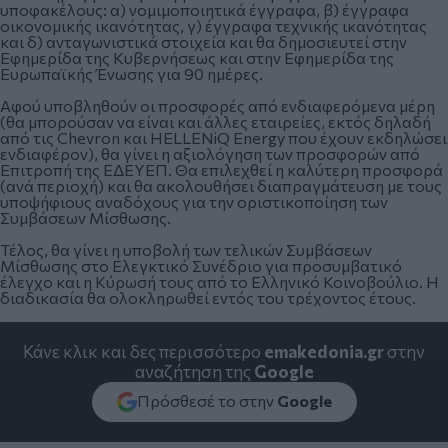
υποφακέλους: α) νομιμοποιητικά έγγραφα, β) έγγραφα
οικονομικής ικανότητας, γ) έγγραφα τεχνικής ικανότητας
και δ) ανταγωνιστικά στοιχεία και θα δημοσιευτεί στην
Εφημερίδα της Κυβερνήσεως και στην Εφημερίδα της
Ευρωπαϊκής Ένωσης για 90 ημέρες.
Αφού υποβληθούν οι προσφορές από ενδιαφερόμενα μέρη
(θα μπορούσαν να είναι και άλλες εταιρείες, εκτός δηλαδή
από τις Chevron και HELLENiQ Energy που έχουν εκδηλώσει
ενδιαφέρον), θα γίνει η αξιολόγηση των προσφορών από
Επιτροπή της ΕΔΕΥΕΠ. Θα επιλεχθεί η καλύτερη προσφορά
(ανά περιοχή) και θα ακολουθήσει διαπραγμάτευση με τους
υποψήφιους αναδόχους για την οριστικοποίηση των
Συμβάσεων Μίσθωσης.
Τέλος, θα γίνει η υποβολή των τελικών Συμβάσεων
Μίσθωσης στο Ελεγκτικό Συνέδριο για προσυμβατικό
έλεγχο και η Κύρωσή τους από το Ελληνικό Κοινοβούλιο. Η
διαδικασία θα ολοκληρωθεί εντός του τρέχοντος έτους.
Κάνε κλικ και δες περισσότερο
emakedonia.gr
στην
αναζήτηση της
Google
Πρόσθεσέ το στην
Google