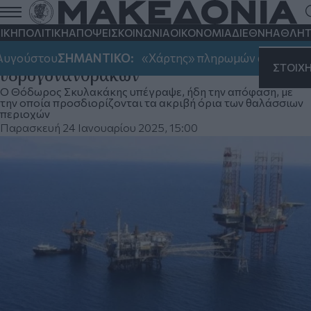
Υπουργείο Περιβάλλοντος: Ξεκινάει ο
διαγωνισμός για την ανάθεση
ΙΚΗ
ΠΟΛΙΤΙΚΗ
ΑΠΟΨΕΙΣ
ΚΟΙΝΩΝΙΑ
ΟΙΚΟΝΟΜΙΑ
ΔΙΕΘΝΗ
ΑΘΛΗΤ
δικαιωμάτων έρευνας και παραγωγής
υγούστου
ΣΗΜΑΝΤΙΚΟ:
«Χάρτης» πληρωμών από e-ΕΦΚΑ 
ΣΤΟΙΧ
υδρογονανθράκων
Ο Θόδωρος Σκυλακάκης υπέγραψε, ήδη την απόφαση, με
την οποία προσδιορίζονται τα ακριβή όρια των θαλάσσιων
περιοχών
Παρασκευή 24 Ιανουαρίου 2025, 15:00