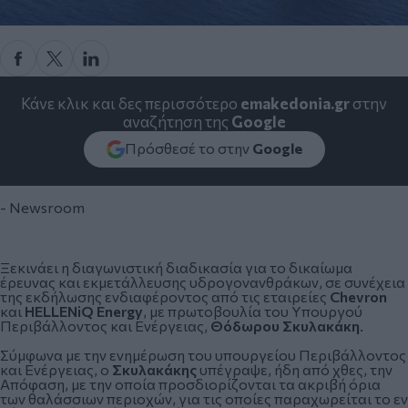
Κάνε κλικ και δες περισσότερο
emakedonia.gr
στην
αναζήτηση της
Google
Πρόσθεσέ το στην
Google
- Newsroom
Ξεκινάει η διαγωνιστική διαδικασία για το
δικαίωμα
έρευνας και εκμετάλλευσης υδρογονανθράκων
, σε συνέχεια
της εκδήλωσης ενδιαφέροντος από τις εταιρείες
Chevron
και
HELLENiQ Energy
, με πρωτοβουλία του Υπουργού
Περιβάλλοντος και Ενέργειας,
Θόδωρου Σκυλακάκη
.
Σύμφωνα με την ενημέρωση του υπουργείου Περιβάλλοντος
και Ενέργειας, ο
Σκυλακάκης
υπέγραψε, ήδη από χθες, την
Απόφαση, με την οποία προσδιορίζονται τα ακριβή όρια
των θαλάσσιων περιοχών, για τις οποίες
παραχωρείται το εν