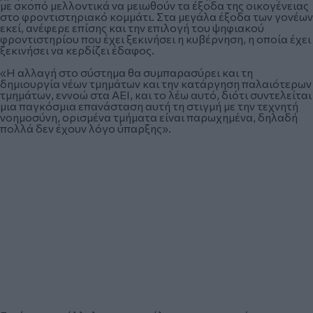
με σκοπό μελλοντικά να μειωθούν τα έξοδα της οικογένειας
στο φροντιστηριακό κομμάτι. Στα μεγάλα έξοδα των γονέων
εκεί, ανέφερε επίσης και την επιλογή του ψηφιακού
φροντιστηρίου που έχει ξεκινήσει η κυβέρνηση, η οποία έχει
ξεκινήσει να κερδίζει έδαφος.
«Η αλλαγή στο σύστημα θα συμπαρασύρει και τη
δημιουργία νέων τμημάτων και την κατάργηση παλαιότερων
τμημάτων, εννοώ στα ΑΕΙ, και το λέω αυτό, διότι συντελείται
μια παγκόσμια επανάσταση αυτή τη στιγμή με την τεχνητή
νοημοσύνη, ορισμένα τμήματα είναι παρωχημένα, δηλαδή
πολλά δεν έχουν λόγο ύπαρξης».