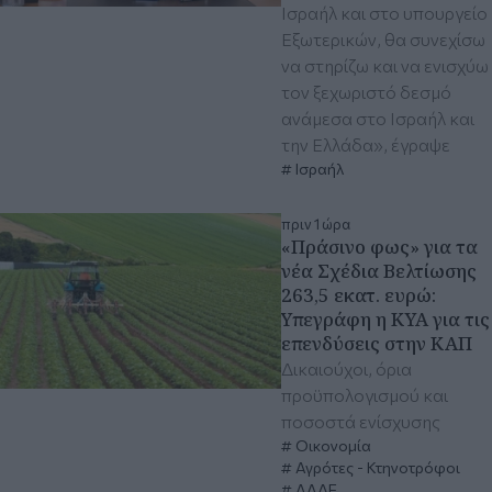
Ισραήλ και στο υπουργείο
Εξωτερικών, θα συνεχίσω
να στηρίζω και να ενισχύω
τον ξεχωριστό δεσμό
ανάμεσα στο Ισραήλ και
την Ελλάδα», έγραψε
Ισραήλ
πριν 1 ώρα
«Πράσινο φως» για τα
νέα Σχέδια Βελτίωσης
263,5 εκατ. ευρώ:
Υπεγράφη η ΚΥΑ για τις
επενδύσεις στην ΚΑΠ
Δικαιούχοι, όρια
προϋπολογισμού και
ποσοστά ενίσχυσης
Οικονομία
Αγρότες - Κτηνοτρόφοι
ΑΑΔΕ