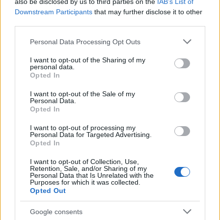
also be disclosed by us to third parties on the
IAB’s List of
Downstream Participants
that may further disclose it to other
third parties.
Please note that this website/app uses one or more Google
Personal Data Processing Opt Outs
services and may gather and store information including but
not limited to your visit or usage behaviour. You may click to
I want to opt-out of the Sharing of my
personal data.
grant or deny consent to Google and its third-party tags to
Opted In
use your data for below specified purposes in below Google
consent section.
I want to opt-out of the Sale of my
Personal Data.
Opted In
I want to opt-out of processing my
Personal Data for Targeted Advertising.
Opted In
I want to opt-out of Collection, Use,
Retention, Sale, and/or Sharing of my
Personal Data that Is Unrelated with the
Purposes for which it was collected.
Opted Out
Google consents