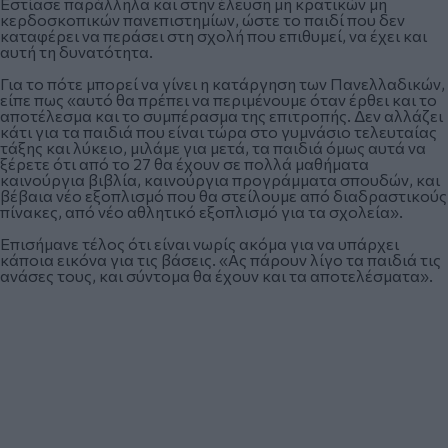
Εστίασε παράλληλα και στην έλευση
μη κρατικών μη
κερδοσκοπικών πανεπιστημίων
, ώστε το παιδί που δεν
καταφέρει να περάσει στη σχολή που επιθυμεί, να έχει και
αυτή τη δυνατότητα.
Για το πότε μπορεί να γίνει η κατάργηση των Πανελλαδικών,
είπε πως «αυτό θα πρέπει να περιμένουμε όταν έρθει και το
αποτέλεσμα και το συμπέρασμα της επιτροπής. Δεν αλλάζει
κάτι για τα παιδιά που είναι τώρα στο γυμνάσιο τελευταίας
τάξης και λύκειο, μιλάμε για μετά, τα παιδιά όμως αυτά να
ξέρετε ότι από το 27 θα έχουν σε πολλά μαθήματα
καινούργια βιβλία, καινούργια προγράμματα σπουδών, και
βέβαια νέο εξοπλισμό που θα στείλουμε από διαδραστικούς
πίνακες, από νέο αθλητικό εξοπλισμό για τα σχολεία».
Επισήμανε τέλος ότι είναι νωρίς ακόμα για να υπάρχει
κάποια εικόνα για τις βάσεις. «Ας πάρουν λίγο τα παιδιά τις
ανάσες τους, και σύντομα θα έχουν και τα αποτελέσματα».