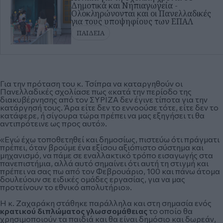
Δημοτικά και Νηπιαγωγεία -
Ολοκληρώνονται και οι Πανελλαδικές
για τους υποψηφίους των ΕΠΑΛ
ΠΑΙΔΕΙΑ
Για την πρόταση του κ.
Τσίπρα
να καταργηθούν οι
Πανελλαδικές σχολίασε πως «κατά την περίοδο της
διακυβέρνησης από τον ΣΥΡΙΖΑ δεν έγινε τίποτα για την
κατάργησή τους. Άρα είτε δεν το εννοούσε τότε, είτε δεν το
κατάφερε, ή σίγουρα τώρα πρέπει να μας εξηγήσει τι θα
αντιπρότεινε ως προς αυτό».
«Εγώ έχω τοποθετηθεί και δημοσίως, πιστεύω ότι πράγματι
πρέπει, όταν βρούμε ένα εξίσου αξιόπιστο σύστημα και
μηχανισμό, να πάμε σε εναλλακτικό τρόπο εισαγωγής στα
πανεπιστήμια, αλλά αυτό σημαίνει ότι αυτή τη στιγμή και
πρέπει να σας πω από τον Φεβρουάριο, 100 και πάνω άτομα
δουλεύουν σε ειδικές ομάδες εργασίας, για να μας
προτείνουν το εθνικό απολυτήριο».
Η κ. Ζαχαράκη στάθηκε παράλληλα και στη σημασία ενός
κρατικού διπλώματος γλωσσομάθειας
το οποίο θα
χρησιμοποιούν τα παιδιά και θα είναι δημόσιο και δωρεάν,