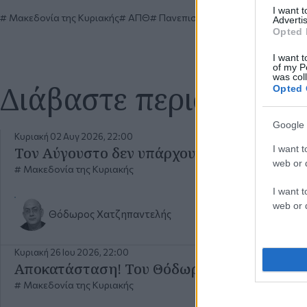
I want 
Μακεδονία της Κυριακής
ΑΠΘ
Πανεπιστήμια
Advertis
Opted 
I want t
of my P
was col
Διάβαστε περισσότερ
Opted 
Google 
Κυριακή 02 Αυγ 2026, 22:00
I want t
Τον Αύγουστο δεν υπάρχουν ειδήσεις! Του
web or d
Μακεδονία της Κυριακής
I want t
web or d
Θόδωρος Χατζηπαντελής
Κυριακή 26 Ιου 2026, 22:00
Αποκατάσταση! Του Θόδωρου Χατζηπαντε
Μακεδονία της Κυριακής