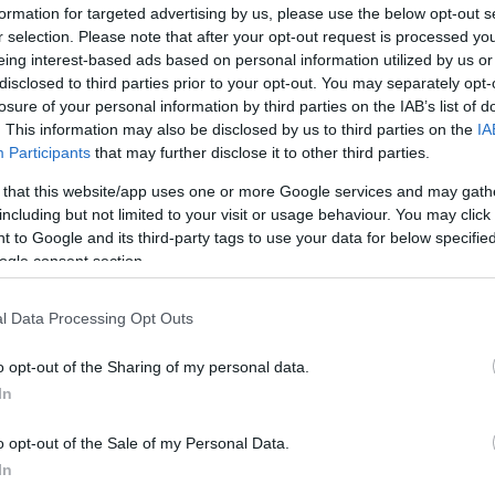
formation for targeted advertising by us, please use the below opt-out s
ς την Καλαμαριά. Και με το καλό να πάει -όπως σε όλες τις
ι μας περιμένει…
r selection. Please note that after your opt-out request is processed y
eing interest-based ads based on personal information utilized by us or
disclosed to third parties prior to your opt-out. You may separately opt-
 βουλευτές έχουν τεθεί εκτός και μείναμε με 297. Φυσικά δεν
losure of your personal information by third parties on the IAB’s list of
πόλοιπα, καταργήθηκαν σε τρεις εκλογικές περιφέρειες λες κα
. This information may also be disclosed by us to third parties on the
IA
η με τις λιγότερες επιπτώσεις, ακολουθήθηκε αυτή! Και αυτό
Participants
that may further disclose it to other third parties.
 that this website/app uses one or more Google services and may gath
ους στην αναθεώρηση ή το 50%+1 του 297 είναι 149 αντί 150 
including but not limited to your visit or usage behaviour. You may click 
τάγματος! Γι’ αυτήν και την ανάγκη επιτέλους να αναμορφωθ
 to Google and its third-party tags to use your data for below specifi
ogle consent section.
l Data Processing Opt Outs
o opt-out of the Sharing of my personal data.
In
o opt-out of the Sale of my Personal Data.
6.2026
In