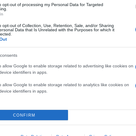
to opt-out of processing my Personal Data for Targeted
ing.
In
o opt-out of Collection, Use, Retention, Sale, and/or Sharing
ersonal Data that Is Unrelated with the Purposes for which it
lected.
α
Out
consents
o allow Google to enable storage related to advertising like cookies on
 Θόδωρου Χατζηπαντελή
evice identifiers in apps.
o allow Google to enable storage related to analytics like cookies on
evice identifiers in apps.
CONFIRM
λή