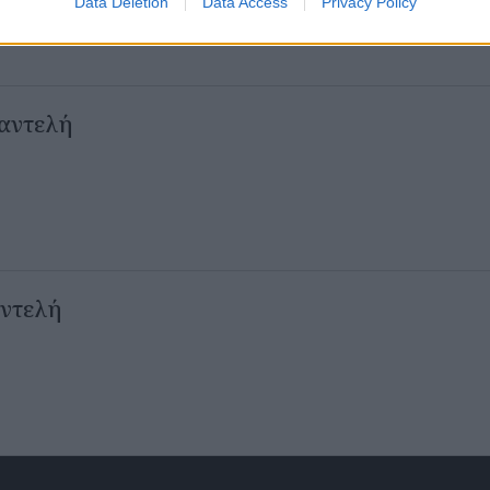
Data Deletion
Data Access
Privacy Policy
παντελή
αντελή