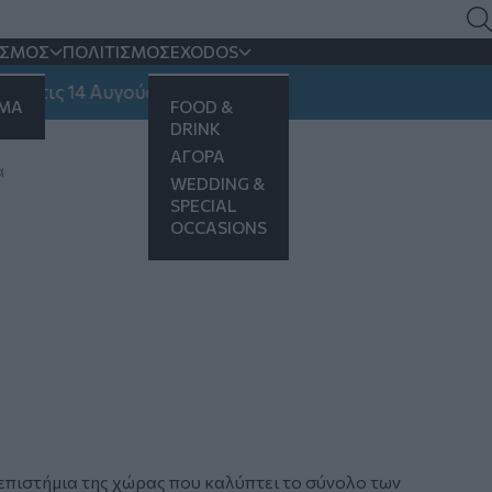
ΙΣΜΟΣ
ΠΟΛΙΤΙΣΜΟΣ
EXODOS
τις 14 Αυγούστου
ΗΜΑ
FOOD &
DRINK
ΑΓΟΡΑ
α
WEDDING &
SPECIAL
OCCASIONS
επιστήμια της χώρας που καλύπτει το σύνολο των