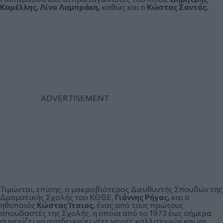
Καρέλλης, Λίνα Λαμπράκη,
καθώς και ο
Κώστας Σαντάς.
Τιμώνται, επίσης, ο μακροβιότερος Διευθυντής Σπουδών της
Δραματικής Σχολής του ΚΘΒΕ,
Γιάννης Ρήγας,
και ο
ηθοποιός
Κώστας Ίτσιος,
ένας από τους πρώτους
σπουδαστές της Σχολής, η οποία από το 1973 έως σήμερα
συνεχίζει να αναδεικνύει νέες γενιές καλλιτεχνών και να