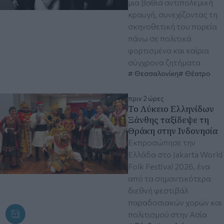
μια βαθιά αντιπολεμική
κραυγή, συνεχίζοντας τη
σκηνοθετική του πορεία
πάνω σε πολιτικά
φορτισμένα και καίρια
σύγχρονα ζητήματα
Θεσσαλονίκη
Θέατρο
πριν 2 ώρες
Το Λύκειο Ελληνίδων
Ξάνθης ταξίδεψε τη
Θράκη στην Ινδονησία
Εκπροσώπησε την
Ελλάδα στο Jakarta World
Folk Festival 2026, ένα
από τα σημαντικότερα
διεθνή φεστιβάλ
παραδοσιακών χορών και
πολιτισμού στην Ασία