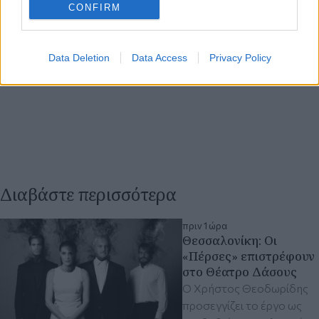
CONFIRM
Data Deletion
Data Access
Privacy Policy
Διαβάστε περισσότερα
πριν 1 ώρα
Θεσσαλονίκη: Οι
«Πέρσες» επιστρέφουν
στο Θέατρο Δάσους
Ο Χρήστος Θεοδωρίδης
προσεγγίζει το έργο ως