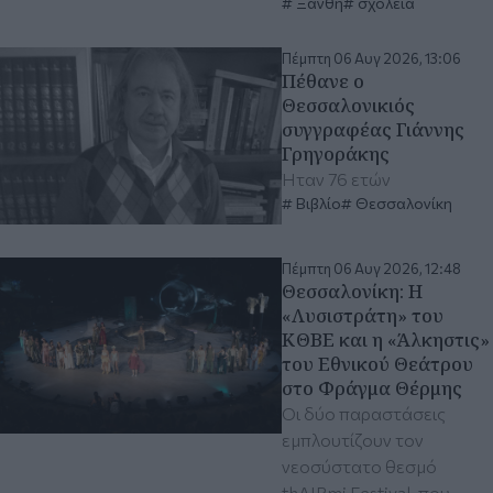
Ξάνθη
σχολεία
Πέμπτη 06 Αυγ 2026, 13:06
Πέθανε ο
Θεσσαλονικιός
συγγραφέας Γιάννης
Γρηγοράκης
Ήταν 76 ετών
Βιβλίο
Θεσσαλονίκη
Πέμπτη 06 Αυγ 2026, 12:48
Θεσσαλονίκη: Η
«Λυσιστράτη» του
ΚΘΒΕ και η «Άλκηστις»
του Εθνικού Θεάτρου
στο Φράγμα Θέρμης
Οι δύο παραστάσεις
εμπλουτίζουν τον
νεοσύστατο θεσμό
thAIRmi Festival, που