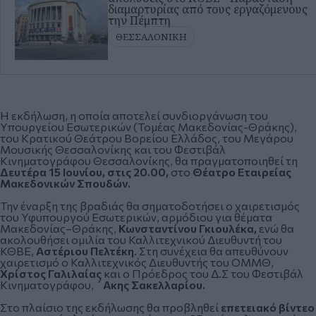
διαμαρτυρίας από τους εργαζόμενους
την Πέμπτη
ΘΕΣΣΑΛΟΝΙΚΗ
Η εκδήλωση, η οποία αποτελεί συνδιοργάνωση του
Υπουργείου Εσωτερικών (Τομέας Μακεδονίας-Θράκης),
του Κρατικού Θεάτρου Βορείου Ελλάδος, του Μεγάρου
Μουσικής Θεσσαλονίκης και του Φεστιβάλ
Κινηματογράφου Θεσσαλονίκης, θα πραγματοποιηθεί τη
Δευτέρα 15 Ιουνίου, στις 20.00,
στο
Θέατρο Εταιρείας
Μακεδονικών Σπουδών.
Την έναρξη της βραδιάς θα σηματοδοτήσει ο χαιρετισμός
του Υφυπουργού Εσωτερικών, αρμόδιου για θέματα
Μακεδονίας–Θράκης,
Κωνσταντίνου Γκιουλέκα,
ενώ θα
ακολουθήσει ομιλία του Καλλιτεχνικού Διευθυντή του
ΚΘΒΕ,
Αστέριου Πελτέκη
. Στη συνέχεια θα απευθύνουν
χαιρετισμό ο Καλλιτεχνικός Διευθυντής του ΟΜΜΘ,
Χρίστος Γαλιλαίας
και ο Πρόεδρος του Δ.Σ του Φεστιβάλ
Κινηματογράφου,
΄Ακης Σακελλαρίου.
Στο πλαίσιο της εκδήλωσης θα προβληθεί
επετειακό βίντεο