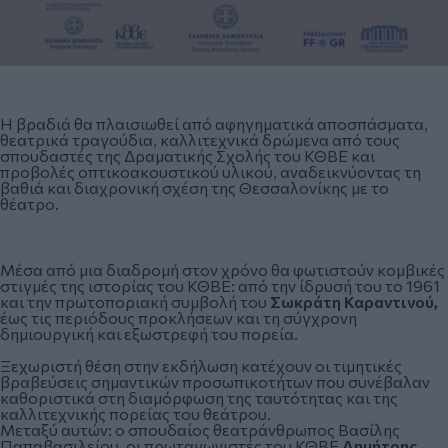
Η βραδιά θα πλαισιωθεί από αφηγηματικά αποσπάσματα,
θεατρικά τραγούδια, καλλιτεχνικά δρώμενα από τους
σπουδαστές της Δραματικής Σχολής του ΚΘΒΕ και
προβολές οπτικοακουστικού υλικού, αναδεικνύοντας τη
βαθιά και διαχρονική σχέση της Θεσσαλονίκης με το
θέατρο.
Μέσα από μια διαδρομή στον χρόνο θα φωτιστούν κομβικές
στιγμές της ιστορίας του ΚΘΒΕ: από την ίδρυσή του το 1961
και την πρωτοποριακή συμβολή του
Σωκράτη Καραντινού,
έως τις περιόδους προκλήσεων και τη σύγχρονη
δημιουργική και εξωστρεφή του πορεία.
Ξεχωριστή θέση στην εκδήλωση κατέχουν οι τιμητικές
βραβεύσεις σημαντικών προσωπικοτήτων που συνέβαλαν
καθοριστικά στη διαμόρφωση της ταυτότητας και της
καλλιτεχνικής πορείας του θεάτρου.
Μεταξύ αυτών: ο σπουδαίος θεατράνθρωπος Βασίλης
Παπαβασιλείου, οι πρωταγωνιστές του ΚΘΒΕ
Δημήτρης