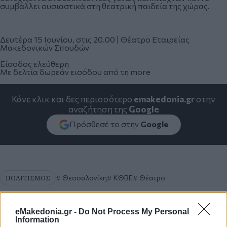
συμβάλλει ουσιαστικά στη θεατρική παιδεία της χώρας.
Δευτέρα 15 Ιουνίου, στις 20.00 | Θέατρο Εταιρείας
Μακεδονικών Σπουδών
Είσοδος ελεύθερη
Με δελτία δωρεάν εισόδου από τη more
Κάνε κλικ και δες περισσότερο
emakedonia.gr
στην
αναζήτηση της
Google
Πρόσθεσέ το στην
Google
ΠΟΛΙΤΙΣΜΟΣ
Θεσσαλονίκη
ΚΘΒΕ
Θέατρο
eMakedonia.gr -
Do Not Process My Personal
Information