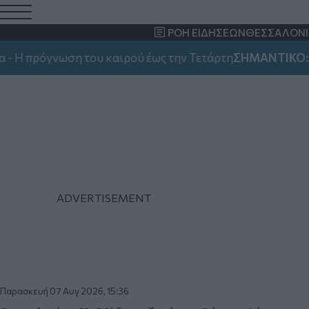
Θέατρο
ΡΟΗ ΕΙΔΗΣΕΩΝ
ΘΕΣΣΑΛΟΝΙ
Όλα τα νέα που αφορούν το θέατρο και θεατρικές παραστάσ
ωση του καιρού έως την Τετάρτη
ΣΗΜΑΝΤΙΚΟ:
Θεσσαλονί
Παρασκευή 07 Αυγ 2026, 15:36