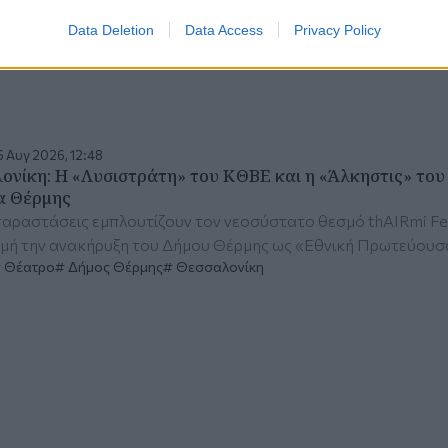
ονίκη
Θέατρο
Data Deletion
Data Access
Privacy Policy
 Αυγ 2026, 12:48
ονίκη: Η «Λυσιστράτη» του ΚΘΒΕ και η «Άλκηστις» του
α Θέρμης
παραστάσεις εμπλουτίζουν τον νεοσύστατο θεσμό thAIRmi Fes
μή την ανακήρυξη του Δήμου Θέρμης ως «Εθνική Πρωτεύουσ
Θέατρο
Δήμος Θέρμης
Θεσσαλονίκη