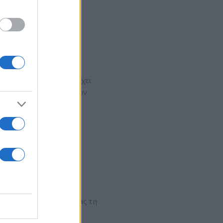
σαλονίκη
έλη Θεοδωρόπουλου, έχει
αστάσεις των τελευταίων
ή κραυγή, συνεχίζοντας τη
γχρονα ζητήματα