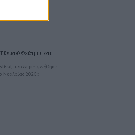
 Εθνικού Θεάτρου στο
tival, που δημιουργήθηκε
α Νεολαίας 2026»