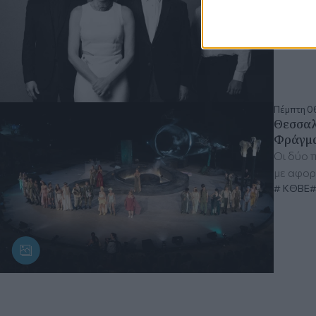
Θεσσαλ
Πέμπτη 06
Θεσσαλ
Φράγμ
Οι δύο 
με αφορ
ΚΘΒΕ