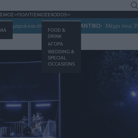
ΙΣΜΟΣ
ΠΟΛΙΤΙΣΜΟΣ
EXODOS
 και στη Νεάπολη
ΣΗΜΑΝΤΙΚΟ:
Μέχρι τους 39 βαθμούς Κ
ΗΜΑ
FOOD &
DRINK
ΑΓΟΡΑ
WEDDING &
SPECIAL
OCCASIONS