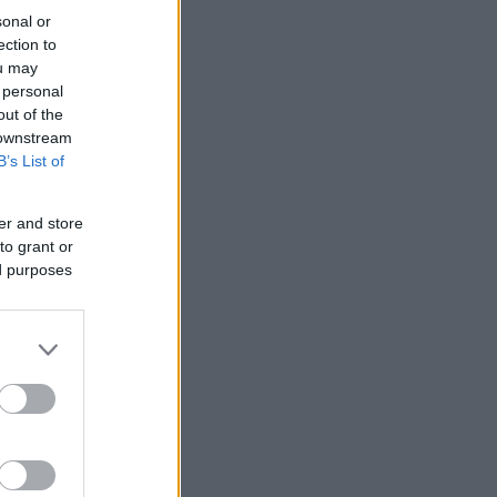
sonal or
ection to
ou may
 personal
out of the
 downstream
B’s List of
er and store
to grant or
ed purposes