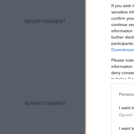
If you wish 
sensitive in
confirm you
continue se
information 
further disc
participants
Downstream 
Please note
information 
deny consent
in below Go
Persona
I want t
Opted 
I want t