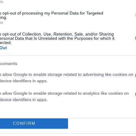
In
to opt-out of processing my Personal Data for Targeted
ing.
In
o opt-out of Collection, Use, Retention, Sale, and/or Sharing
 Αυγ 2026, 16:36
ersonal Data that Is Unrelated with the Purposes for which it
λη Θήβα: Η παράσταση-φαινόμενο επιστρέφει στη Θεσ
lected.
Out
βραβευμένο έργο του Σέρχιο Μπλάνκο, σε σκηνοθεσία Βαγγ
θεί ως μία από τις πιο αγαπημένες και πολυσυζητημένες παρ
consents
ονίκη
Θέατρο
o allow Google to enable storage related to advertising like cookies on
evice identifiers in apps.
o allow Google to enable storage related to analytics like cookies on
evice identifiers in apps.
 Αυγ 2026, 15:24
ονίκη: Οι «Πέρσες» επιστρέφουν στο Θέατρο Δάσους
ος Θεοδωρίδης προσεγγίζει το έργο ως μια βαθιά αντιπολεμικ
CONFIRM
τική του πορεία πάνω σε πολιτικά φορτισμένα και καίρια σύ