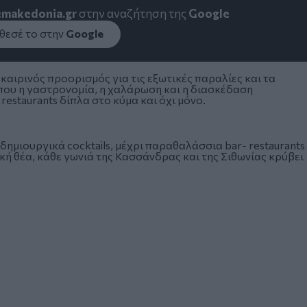
emakedonia.gr
στην αναζήτηση της
Google
εσέ το στην
Google
καιρινός προορισμός για τις εξωτικές παραλίες και τα
όπου η γαστρονομία, η χαλάρωση και η διασκέδαση
 restaurants δίπλα στο κύμα και όχι μόνο.
 δημιουργικά cocktails, μέχρι παραθαλάσσια bar- restaurants
κή θέα, κάθε γωνιά της Κασσάνδρας και της Σιθωνίας κρύβει