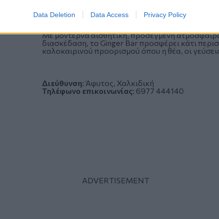
ολοκληρωμένη βραδινή εμπειρία.
Data Deletion
Data Access
Privacy Policy
Με μοντέρνα αισθητική, προσεγμένη ατμόσφαιρα 
διασκέδαση, το Ginger Bar προσφέρει κάτι περι
καλοκαιρινού προορισμού όπου η θέα, οι γεύσεις
Διεύθυνση
: Άφυτος, Χαλκιδική
Τηλέφωνο επικοινωνίας
:
6977 444140