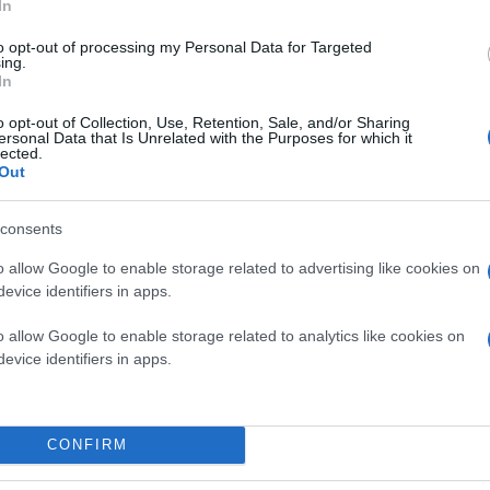
In
to opt-out of processing my Personal Data for Targeted
ing.
In
o opt-out of Collection, Use, Retention, Sale, and/or Sharing
ersonal Data that Is Unrelated with the Purposes for which it
lected.
Out
consents
o allow Google to enable storage related to advertising like cookies on
evice identifiers in apps.
o allow Google to enable storage related to analytics like cookies on
evice identifiers in apps.
Η Άφυτος της Χαλκιδικής αποτελεί εδώ και χρόν
προορισμούς της Βόρειας Ελλάδας. Τα γραφικά 
προς τον Τορωναίο κόλπο δημιουργούν ένα σκηνι
CONFIRM
ξεχωριστό περιβάλλον, το Ginger Bar έχει καταφέ
πιο δημοφιλή σημεία συνάντησης για όσους αναζη