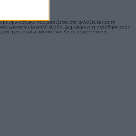
και φιλοσοφία που βασίζεται στη φιλοξενία και τη
σσότερο από μία απλή έξοδο. Δημιουργεί την αίσθηση ενός
 και η μουσική γίνονται ένα.
Δείτε περισσότερα…