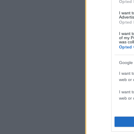
Opted 
I want 
Advertis
Opted 
I want t
of my P
was col
Opted 
Google 
I want t
web or d
I want t
web or d