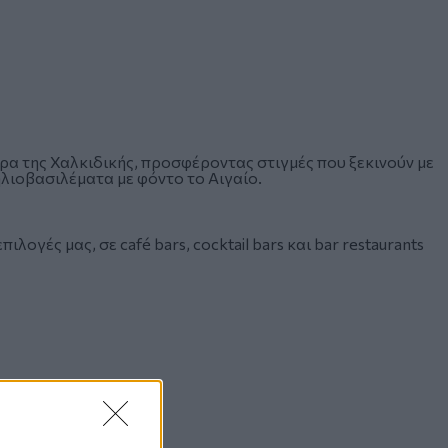
α της Χαλκιδικής, προσφέροντας στιγμές που ξεκινούν με
λιοβασιλέματα με φόντο το Αιγαίο.
λογές μας, σε café bars, cocktail bars και bar restaurants