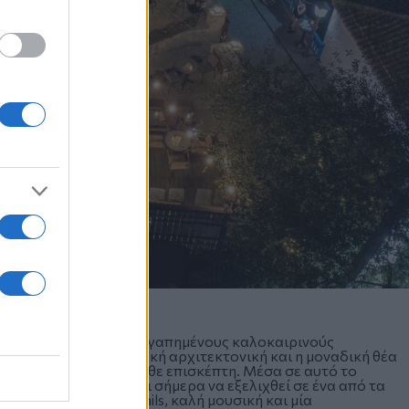
ια έναν από τους πιο αγαπημένους καλοκαιρινούς
σοκάκια, η παραδοσιακή αρχιτεκτονική και η μοναδική θέα
κό που μαγνητίζει κάθε επισκέπτη. Μέσα σε αυτό το
ρει από το 2021 μέχρι σήμερα να εξελιχθεί σε ένα από τα
τούν ποιοτικά cocktails, καλή μουσική και μία