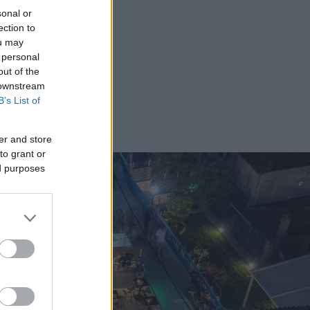
sonal or
ection to
ou may
 personal
out of the
 downstream
B’s List of
er and store
to grant or
ed purposes