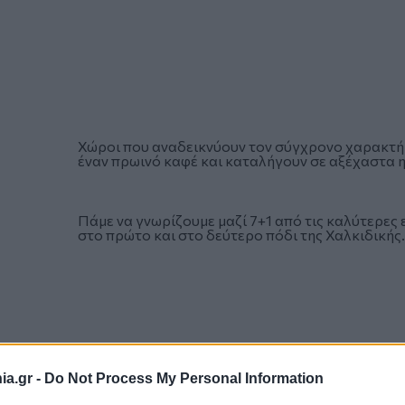
Χώροι που αναδεικνύουν τον σύγχρονο χαρακτήρ
έναν πρωινό καφέ και καταλήγουν σε αξέχαστα η
Πάμε να γνωρίζουμε μαζί 7+1 από τις καλύτερες επι
στο πρώτο και στο δεύτερο πόδι της Χαλκιδικής.
a.gr -
Do Not Process My Personal Information