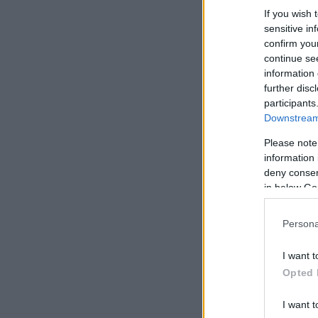
If you wish 
sensitive in
confirm you
continue se
information 
further disc
participants
Downstream 
Please note
information 
deny consent
in below Go
Persona
I want t
Opted 
I want t