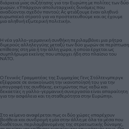
διάρκεια μιας συζήτησης για την Ευρώπη με πολίτες των δύο
χωρών. «Υπάρχουν απολυταρχικές δυνάμεις που
αναδύονται σχεδόν παντού; Ας φτιάξουμε έναν αληθινό
ευρωπαϊκό στρατό για να προστατευθούμε και ας έχουμε
μια αληθινή εξωτερική πολιτική».
Η νέα γαλλο-γερμανική συνθήκη περιλαμβάνει μια ρήτρα
διμερούς αλληλεγγύης μεταξύ των δύο χωρών σε περίπτωση
επίθεσης στη μία ή την άλλη χώρα, η οποία έρχεται ως
συμπλήρωμα εκείνης που υπάρχει ήδη στο πλαίσιο του
ΝΑΤΟ.
Ο Γενικός Γραμματέας της Συμμαχίας Γενς Στόλτενμπεργκ
εξέφρασε σε ανακοίνωση την ικανοποίησή του για την
υπογραφή της συνθήκης, εκτιμώντας πως «εδώ και
δεκαετίες η γαλλο-γερμανική συνεργασία είναι απαραίτητη
για την ασφάλεια και τη σταθερότητα στην Ευρώπη».
Στο κείμενο αναφέρεται πως οι δύο χώρες «παρέχουν
βοήθεια και συνδρομή η μία στην άλλη με όλα τα μέσα που
διαθέτουν, περιλαμβανομένης της στρατιωτικής δύναμης,
σε περίπτωση επίθεσης εναντίον της επικράτειάς τους. Θα