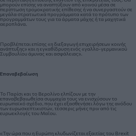
μπορούν επίσης να αναπτύξουν από κοινού μέσα σε
περίπτωση τρομοκρατικής επίθεσης ή να συνεργαστούν σε
μεγάλα στρατιωτικά προγράμματα κατά το πρότυπο των
προγραμμάτων τους για τα άρματα μάχης ή τα μαχητικά
αεροπλάνα.
Προβλέπεται επίσης «η διεξαγωγή επιχειρήσεων κοινής
ανάπτυξης» και η εγκαθίδρυση ενός «γαλλο-γερμανικού
Συμβουλίου άμυνας και ασφάλειας».
Επαναβεβαίωση
Το Παρίσι και το Βερολίνο ελπίζουν με την
επαναβεβαιωθείσα συμμαχία τους να ενισχύσουν το
ευρωπαϊκό σχέδιο, που έχει εξασθενήσει λόγω της ανόδου
των ευρωσκεπτικιστών, τέσσερις μήνες πριν από τις
ευρωεκλογές του Μαΐου.
«Την ώρα που η Ευρώπη κλυδωνίζεται εξαιτίας του Brexit