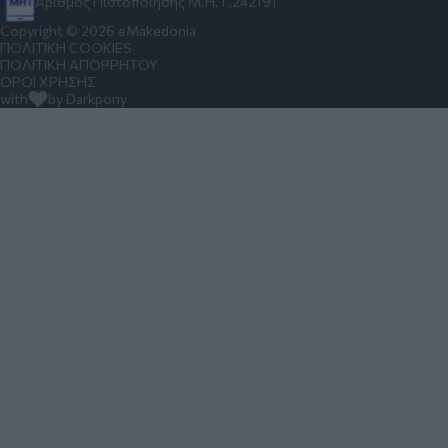
Αριθμός Πιστοποίησης Μ.Η.Τ.242191
Copyright © 2026 eMakedonia
ΠΟΛΙΤΙΚΗ COOKIES
ΠΟΛΙΤΙΚΗ ΑΠΟΡΡΗΤΟΥ
ΟΡΟΙ ΧΡΗΣΗΣ
with
by Darkpony