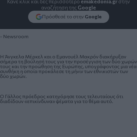
Κάνε κλικ και δες περισσότερο
emakedonia.gr
στην
αναζήτηση της
Google
Πρόσθεσέ το στην
Google
- Newsroom
Η Άνγκελα Μέρκελ και ο Εμανουέλ Μακρόν διακήρυξαν
σήμερα τη βούλησή τους για την προσέγγιση των δύο χωρών
τους και την προώθηση της Ευρώπης, υπογράφοντας μια νέα
συνθήκη η οποία προκάλεσε τη μήνιν των εθνικιστών των
δύο χωρών.
Ο Γάλλος πρόεδρος κατηγόρησε τους τελευταίους ότι
διαδίδουν «επικίνδυνα» ψέματα για το θέμα αυτό.