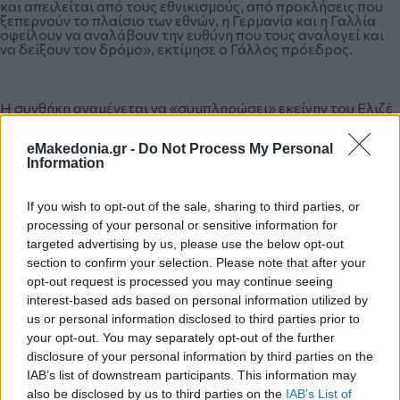
και απειλείται από τους εθνικισμούς, από προκλήσεις που
ξεπερνούν το πλαίσιο των εθνών, η Γερμανία και η Γαλλία
οφείλουν να αναλάβουν την ευθύνη που τους αναλογεί και
να δείξουν τον δρόμο», εκτίμησε ο Γάλλος πρόεδρος.
Η συνθήκη αναμένεται να «συμπληρώσει» εκείνην του Ελιζέ
που υπογράφτηκε το 1963 από τον στρατηγό ντε Γκολ και
τον Κόνραντ Αντενάουερ, που υλοποίησαν τη μεταπολεμική
eMakedonia.gr -
Do Not Process My Personal
γαλλο-γερμανική συμφιλίωση.
Information
If you wish to opt-out of the sale, sharing to third parties, or
Δυσπιστία
processing of your personal or sensitive information for
targeted advertising by us, please use the below opt-out
section to confirm your selection. Please note that after your
Η συνθήκη, ωστόσο, σημειώνει το Γαλλικό Πρακτορείο,
opt-out request is processed you may continue seeing
υπογράφεται από δύο αποδυναμωμένους ηγέτες: η Μέρκελ
ετοιμάζεται να αφήσει τον θώκο το φθινόπωρο του 2021, και
interest-based ads based on personal information utilized by
ο Μακρόν αντιμετωπίζει την κρίση των «κίτρινων γιλέκων».
us or personal information disclosed to third parties prior to
your opt-out. You may separately opt-out of the further
disclosure of your personal information by third parties on the
Την ίδια ώρα πολλές εφημερίδες χαρακτηρίζουν την
IAB’s list of downstream participants. This information may
πρόοδο που καταγράφηκε στη νέα συνθήκη μέτρια, όπως η
also be disclosed by us to third parties on the
IAB’s List of
γερμανική Handelsblatt που προτάσσει έναν «άτολμο και