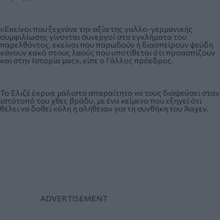
«Εκείνοι που ξεχνάνε την αξία της γαλλο-γερμανικής
συμφιλίωσης γίνονται συνεργοί στα εγκλήματα του
παρελθόντος, εκείνοι που παρωδούν ή διασπείρουν ψεύδη
κάνουν κακό στους λαούς που υποτίθεται ότι προασπίζουν
και στην Ιστορία μας», είπε ο Γάλλος πρόεδρος.
Το Ελιζέ έκρινε μάλιστα απαραίτητο να τους διαψεύσει στον
ιστότοπό του χθες βράδυ, με ένα κείμενο που εξηγεί ότι
θέλει να δοθεί «όλη η αλήθεια» για τη συνθήκη του Άαχεν.