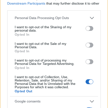
χωρίς σφρίγος» κείμενο.
Downstream Participants
that may further disclose it to other
third parties.
Please note that this website/app uses one or more Google
Personal Data Processing Opt Outs
Για το εβδομαδιαίο Der Spiegel, η «δυσπιστία που
services and may gather and store information including but
εξακολουθεί να υφίσταται ανάμεσα στον Εμανουέλ Μακρόν
και τη Μέρκελ δεν είναι κάτι ξένο.
not limited to your visit or usage behaviour. You may click to
I want to opt-out of the Sharing of my
personal data.
grant or deny consent to Google and its third-party tags to
Opted In
use your data for below specified purposes in below Google
consent section.
«Η Μέρκελ είδε στον (Γάλλο) πρόεδρο έναν άνδρα που
I want to opt-out of the Sale of my
μιλάει για μεταρρύθμιση όταν είναι να υπερασπιστεί τα
Personal Data.
γαλλικά συμφέροντα και ο Μακρόν είδε στην καγκελάριο
Opted In
μια γυναίκα που προσέχει με φόβο τα γερμανικά χρήματα»,
εκτιμά η εφημερίδα, υπογραμμίζοντας πως η συνθήκη του
I want to opt-out of processing my
Άαχεν είναι «ίσως η τελευταία ευκαιρία να διασωθεί η
Personal Data for Targeted Advertising.
δύσκολη σχέση τους».
Opted In
I want to opt-out of Collection, Use,
Retention, Sale, and/or Sharing of my
ΑΠΕ/ΜΠΕ
Personal Data that Is Unrelated with the
Purposes for which it was collected.
Opted Out
Κάνε κλικ και δες περισσότερο
emakedonia.gr
στην
αναζήτηση της
Google
Google consents
Πρόσθεσέ το στην
Google