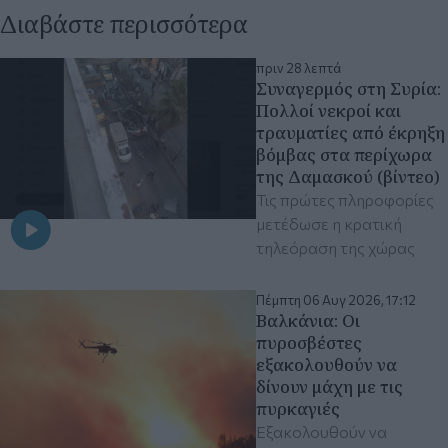
Διαβάστε περισσότερα
πριν 28 λεπτά
Συναγερμός στη Συρία:
Πολλοί νεκροί και
τραυματίες από έκρηξη
βόμβας στα περίχωρα
της Δαμασκού (βίντεο)
Τις πρώτες πληροφορίες
μετέδωσε η κρατική
τηλεόραση της χώρας
Πέμπτη 06 Αυγ 2026, 17:12
Βαλκάνια: Οι
πυροσβέστες
εξακολουθούν να
δίνουν μάχη με τις
πυρκαγιές
Εξακολουθούν να