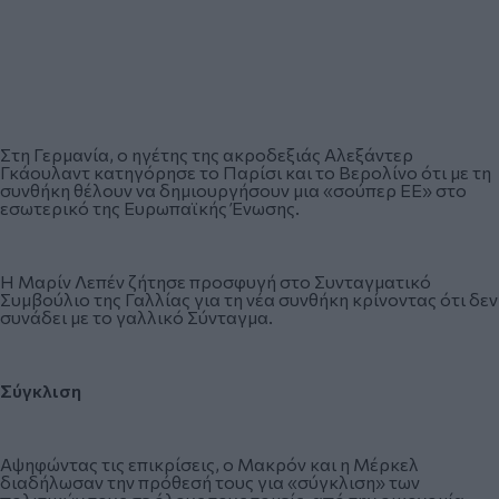
Στη Γερμανία, ο ηγέτης της ακροδεξιάς Αλεξάντερ
Γκάουλαντ κατηγόρησε το Παρίσι και το Βερολίνο ότι με τη
συνθήκη θέλουν να δημιουργήσουν μια «σούπερ ΕΕ» στο
εσωτερικό της Ευρωπαϊκής Ένωσης.
Η Μαρίν Λεπέν ζήτησε προσφυγή στο Συνταγματικό
Συμβούλιο της Γαλλίας για τη νέα συνθήκη κρίνοντας ότι δεν
συνάδει με το γαλλικό Σύνταγμα.
Σύγκλιση
Αψηφώντας τις επικρίσεις, ο Μακρόν και η Μέρκελ
διαδήλωσαν την πρόθεσή τους για «σύγκλιση» των