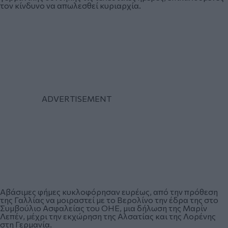
τον κίνδυνο να απωλεσθεί κυριαρχία.
Αβάσιμες φήμες κυκλοφόρησαν ευρέως, από την πρόθεση
της Γαλλίας να μοιραστεί με το Βερολίνο την έδρα της στο
Συμβούλιο Ασφαλείας του ΟΗΕ, μια δήλωση της Μαρίν
Λεπέν, μέχρι την εκχώρηση της Αλσατίας και της Λορένης
στη Γερμανία.