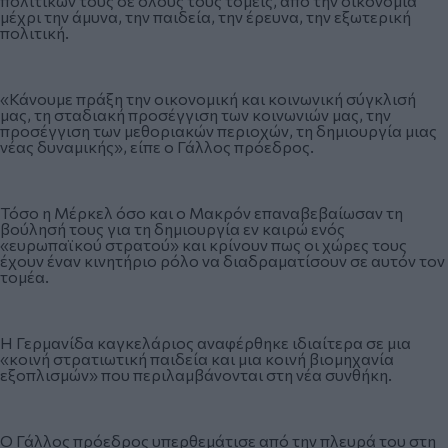
πολιτικών τους σε όλους τους τομείς, από την οικονομία
μέχρι την άμυνα, την παιδεία, την έρευνα, την εξωτερική
πολιτική.
«Κάνουμε πράξη την οικονομική και κοινωνική σύγκλισή
μας, τη σταδιακή προσέγγιση των κοινωνιών μας, την
προσέγγιση των μεθοριακών περιοχών, τη δημιουργία μιας
νέας δυναμικής», είπε ο Γάλλος πρόεδρος.
Τόσο η Μέρκελ όσο και ο Μακρόν επαναβεβαίωσαν τη
βούλησή τους για τη δημιουργία εν καιρώ ενός
«ευρωπαϊκού στρατού» και κρίνουν πως οι χώρες τους
έχουν έναν κινητήριο ρόλο να διαδραματίσουν σε αυτόν τον
τομέα.
Η Γερμανίδα καγκελάριος αναφέρθηκε ιδιαίτερα σε μια
«κοινή στρατιωτική παιδεία και μια κοινή βιομηχανία
εξοπλισμών» που περιλαμβάνονται στη νέα συνθήκη.
Ο Γάλλος πρόεδρος υπερθεμάτισε από την πλευρά του στη