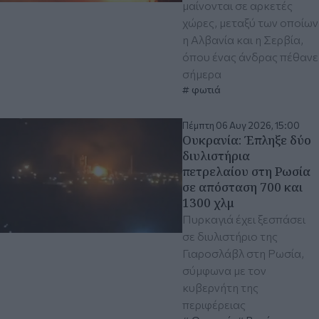
μαίνονται σε αρκετές
χώρες, μεταξύ των οποίων
η Αλβανία και η Σερβία,
όπου ένας άνδρας πέθανε
σήμερα
φωτιά
Πέμπτη 06 Αυγ 2026, 15:00
Ουκρανία: Έπληξε δύο
διυλιστήρια
πετρελαίου στη Ρωσία
σε απόσταση 700 και
1300 χλμ
Πυρκαγιά έχει ξεσπάσει
σε διυλιστήριο της
Γιαροσλάβλ στη Ρωσία,
σύμφωνα με τον
κυβερνήτη της
περιφέρειας