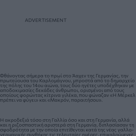
Φθάνοντας σήμερα το πρωί στο Άαχεν της Γερμανίας, την
πρωτεύουσα του Καρλομάγνου, μπροστά από το δημαρχείο
της πόλης του 14ου αιώνα, τους δύο ηγέτες υποδέχθηκαν με
αποδοκιμασίες δεκάδες άνθρωποι, ορισμένοι από τους
οποίους φορώντας κίτρινα γιλέκα, που φώναζαν «Η Μέρκελ
πρέπει να φύγει» και «Μακρόν, παραιτήσου».
Η ακροδεξιά τόσο στη Γαλλία όσο και στη Γερμανία, αλλά
και η ριζοσπαστική αριστερά στη Γερμανία, διπλασίασαν τη
σφοδρότητα με την οποία επιτίθενται κατά της νέας γαλλο-
γερμανικής συνθήκης τις τελευταίες ημέρες, επικαλούμενες