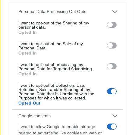
Νομαρχία στους ρομά, αλλά ανήκει πλέον στον δήμο Δέλτα.
Είχε μάλιστα αναλάβει για ένα διάστημα η Νομαρχία και την
Please note that this website/app uses one or more Google
πληρωμή των λογαριασμών του νερού. Εκεί έχουν
Personal Data Processing Opt Outs
τοποθετηθεί τρία υδρόμετρα, με υπόχρεη τη ΔΕΥΑ δήμου
services and may gather and store information including but
Δέλτα. Το 2016 επίσης έγιναν παρεμβάσεις για την ενίσχυση
not limited to your visit or usage behaviour. You may click to
I want to opt-out of the Sharing of my
της υδροδότησης της περιοχής, στο πλαίσιο και πάλι της
personal data.
grant or deny consent to Google and its third-party tags to
εταιρικής κοινωνικής ευθύνης. Σύμφωνα, μάλιστα, με την
Opted In
ΕΥΑΘ, ατομικά υδρόμετρα θα ήταν ίσως αδύνατον να μπουν
use your data for below specified purposes in below Google
από οποιονδήποτε πάροχο νερού, εφόσον δεν υπάρχουν
consent section.
I want to opt-out of the Sale of my
τίτλοι ιδιοκτησίας (πολεοδομικές άδειες κ.λπ.).
Personal Data.
Opted In
I want to opt-out of processing my
Κρατική μέριμνα για βελτίωση των συνθηκών
Personal Data for Targeted Advertising.
Opted In
Στο πλαίσιο του προγράμματος «Ένταξη και Ενδυνάμωση
I want to opt-out of Collection, Use,
Retention, Sale, and/or Sharing of my
των Ρομά» που συγχρηματοδοτείται από πόρους του
Personal Data that Is Unrelated with the
Ευρωπαϊκού Οικονομικού Χώρου (ΕΟΧ) και από το
Purposes for which it was collected.
Πρόγραμμα Δημοσίων Επενδύσεων, το υπουργείο
Opted Out
Εργασίας, Κοινωνικής Ασφάλισης και Κοινωνικής
Αλληλεγγύης, ανακοίνωσε ότι θα παρέχει τους πόρους για
τις μελέτες και τα έργα που απαιτούνται στον οικισμό.
Google consents
I want to allow Google to enable storage
related to advertising like cookies on web or
Ήδη, η ειδική γραμματέας Κοινωνικής Ένταξης Ρομά