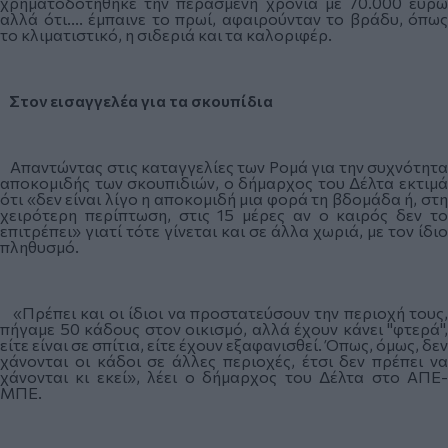
χρηματοδοτήθηκε την περασμένη χρονιά με 70.000 ευρώ
αλλά ότι.... έμπαινε το πρωί, αφαιρούνταν το βράδυ, όπως
το κλιματιστικό, η σιδεριά και τα καλοριφέρ.
Στον εισαγγελέα για τα σκουπίδια
Απαντώντας στις καταγγελίες των Ρομά για την συχνότητα
αποκομιδής των σκουπιδιών, ο δήμαρχος του Δέλτα εκτιμά
ότι «δεν είναι λίγο η αποκομιδή μια φορά τη βδομάδα ή, στη
χειρότερη περίπτωση, στις 15 μέρες αν ο καιρός δεν το
επιτρέπει» γιατί τότε γίνεται και σε άλλα χωριά, με τον ίδιο
πληθυσμό.
«Πρέπει και οι ίδιοι να προστατεύσουν την περιοχή τους,
πήγαμε 50 κάδους στον οικισμό, αλλά έχουν κάνει "φτερά",
είτε είναι σε σπίτια, είτε έχουν εξαφανισθεί. Όπως, όμως, δεν
χάνονται οι κάδοι σε άλλες περιοχές, έτσι δεν πρέπει να
χάνονται κι εκεί», λέει ο δήμαρχος του Δέλτα στο ΑΠΕ-
ΜΠΕ.