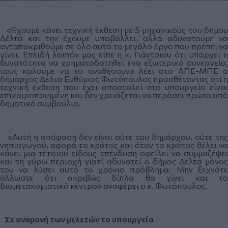
«Έχουμε κάνει τεχνική έκθεση με 5 μηχανικούς του δήμου
Δέλτα και την έχουμε υποβάλλει, αλλά αδυνατούμε να
ανταποκριθούμε σε όλο αυτό το μεγάλο έργο που πρέπει να
γίνει. Επειδή λοιπόν μας είπε η κ. Γιάντσιου ότι υπάρχει η
δυνατότητα να χρηματοδοτηθεί ένα εξωτερικό συνεργείο,
τους καλούμε να το αναθέσουν» λέει στο ΑΠΕ-ΜΠΕ ο
δήμαρχος Δέλτα Ευθύμιος Φωτόπουλος προσθέτοντας ότι η
τεχνική έκθεση που έχει αποσταλεί στο υπουργείο είναι
επικαιροποιημένη και δεν χρειάζεται να περάσει πρώτα από
δημοτικό συμβούλιο.
«Αυτή η απόφαση δεν είναι ούτε του δημάρχου, ούτε της
νηπιαγωγού, αφορά το κράτος και όταν το κράτος θέλει να
κάνει μια τέτοιου είδους επένδυση οφείλει να συμμαζέψει
και τη γύρω περιοχή γιατί αδυνατεί ο δήμος Δέλτα μόνος
του να λύσει αυτό το χρόνιο πρόβλημα. Μην ξεχνάτε
άλλωστε ότι ακριβώς δίπλα θα γίνει και το
διαμετακομιστικό κέντρο» αναφέρει ο κ. Φωτόπουλος.
Σε αναμονή των μελετών το υπουργείο