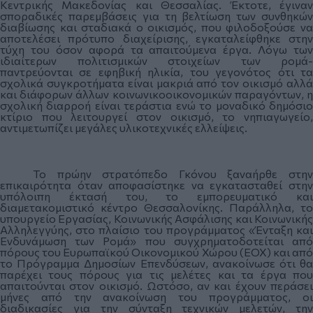
Κεντρικής Μακεδονίας και Θεσσαλίας. Έκτοτε, έγιναν
σποραδικές παρεμβάσεις για τη βελτίωση των συνθηκών
διαβίωσης και σταδιακά ο οικισμός, που φιλοδοξούσε να
αποτελέσει πρότυπο διαχείρισης, εγκαταλείφθηκε στην
τύχη του όσον αφορά τα απαιτούμενα έργα. Λόγω των
ιδιαίτερων πολιτισμικών στοιχείων των ρομά-
παντρεύονται σε εφηβική ηλικία, του γεγονότος ότι τα
σχολικά συγκροτήματα είναι μακριά από τον οικισμό αλλά
και διάφορων άλλων κοινωνικοοικονομικών παραγόντων, η
σχολική διαρροή είναι τεράστια ενώ το μοναδικό δημόσιο
κτίριο που λειτουργεί στον οικισμό, το νηπιαγωγείο,
αντιμετωπίζει μεγάλες υλικοτεχνικές ελλείψεις.
Το πρώην στρατόπεδο Γκόνου ξαναήρθε στην
επικαιρότητα όταν αποφασίστηκε να εγκατασταθεί στην
υπόλοιπη έκτασή του, το εμπορευματικό και
διαμετακομιστικό κέντρο Θεσσαλονίκης. Παράλληλα, το
υπουργείο Εργασίας, Κοινωνικής Ασφάλισης και Κοινωνικής
Αλληλεγγύης, στο πλαίσιο του προγράμματος «Ένταξη και
Ενδυνάμωση των Ρομά» που συγχρηματοδοτείται από
πόρους του Ευρωπαϊκού Οικονομικού Χώρου (ΕΟΧ) και από
το Πρόγραμμα Δημοσίων Επενδύσεων, ανακοίνωσε ότι θα
παρέχει τους πόρους για τις μελέτες και τα έργα που
απαιτούνται στον οικισμό. Ωστόσο, αν και έχουν περάσει
μήνες από την ανακοίνωση του προγράμματος, οι
διαδικασίες για την σύνταξη τεχνικών μελετών, την