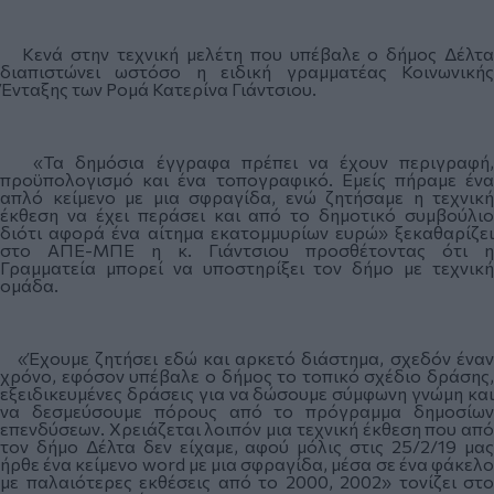
Κενά στην τεχνική μελέτη που υπέβαλε ο δήμος Δέλτα
διαπιστώνει ωστόσο η ειδική γραμματέας Κοινωνικής
Ένταξης των Ρομά Κατερίνα Γιάντσιου.
«Τα δημόσια έγγραφα πρέπει να έχουν περιγραφή,
προϋπολογισμό και ένα τοπογραφικό. Εμείς πήραμε ένα
απλό κείμενο με μια σφραγίδα, ενώ ζητήσαμε η τεχνική
έκθεση να έχει περάσει και από το δημοτικό συμβούλιο
διότι αφορά ένα αίτημα εκατομμυρίων ευρώ» ξεκαθαρίζει
στο ΑΠΕ-ΜΠΕ η κ. Γιάντσιου προσθέτοντας ότι η
Γραμματεία μπορεί να υποστηρίξει τον δήμο με τεχνική
ομάδα.
«Έχουμε ζητήσει εδώ και αρκετό διάστημα, σχεδόν έναν
χρόνο, εφόσον υπέβαλε ο δήμος το τοπικό σχέδιο δράσης,
εξειδικευμένες δράσεις για να δώσουμε σύμφωνη γνώμη και
να δεσμεύσουμε πόρους από το πρόγραμμα δημοσίων
επενδύσεων. Χρειάζεται λοιπόν μια τεχνική έκθεση που από
τον δήμο Δέλτα δεν είχαμε, αφού μόλις στις 25/2/19 μας
ήρθε ένα κείμενο word με μια σφραγίδα, μέσα σε ένα φάκελο
με παλαιότερες εκθέσεις από το 2000, 2002» τονίζει στο