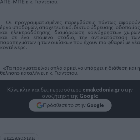
ΑΠΕ-ΜΠΕ η κ. Γιάντσιου.
Οι προγραμματισμένες παρεμβάσεις πάντως αφορούν
έργα υποδομών, αποχετευτικό, δίκτυο ύδρευσης, οδοποιίας
και ηλεκτροδότησης, διαμόρφωση κοινόχρηστων χώρων
και σε ένα επόμενο στάδιο, την αντικατάσταση των
παραπηγμάτων ή των οικίσκων που έχουν πια φθαρεί με νέα
κοντέινερς.
«Τα πράγματα είναι απλά αρκεί να υπάρχει η διάθεση και η
θέληση» καταλήγει η κ. Γιάντσιου.
Κάνε κλικ και δες περισσότερο
emakedonia.gr
στην
αναζήτηση της
Google
Πρόσθεσέ το στην
Google
ΘΕΣΣΑΛΟΝΙΚΗ