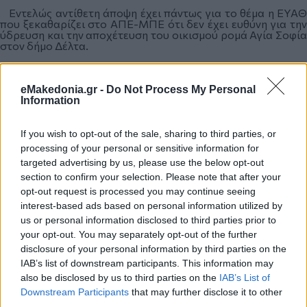
Εντελώς αντίθετη άποψη έχει πάντως για το θέμα η ΕΥΑΘ
που ξεκαθαρίζει στο ΑΠΕ-ΜΠΕ ότι δεν έχει ευθύνη για την
ύδρευση και την αποχέτευση του οικισμού ρομά Αγία Σοφία
στον δήμο Δέλτα.
eMakedonia.gr -
Do Not Process My Personal
Σύμφωνα με την ΕΥΑΘ, το δίκτυο αποχέτευσης του
Information
οικισμού κατασκευάστηκε από τις υπηρεσίες της πρώην
Νομαρχίας Θεσσαλονίκης μαζί με ένα αντλιοστάσιο
αποχέτευσης, με τελικό αποδέκτη τον αγωγό του δικτύου
If you wish to opt-out of the sale, sharing to third parties, or
και εν συνεχεία τον Κεντρικό Αποχετευτικό Αγωγό (ΚΑΑ)
της οδού Πόντου. Λόγω πλημμελούς συντήρησης του
processing of your personal or sensitive information for
συγκεκριμένου αντλιοστασίου, η ΕΥΑΘ ΑΕ το αναβάθμισε η
targeted advertising by us, please use the below opt-out
ίδια και έκτοτε το λειτουργεί και το συντηρεί χωρίς
section to confirm your selection. Please note that after your
προβλήματα. Τα μεγάλα προβλήματα αποχέτευσης
αφορούν στο εσωτερικό δίκτυο του οικισμού, για το οποίο
opt-out request is processed you may continue seeing
όμως η ΕΥΑΘ δεν έχει ευθύνη λειτουργίας και συντήρησής
interest-based ads based on personal information utilized by
του. Παρόλα αυτά, η εταιρεία έχει επέμβει -στο πλαίσιο της
us or personal information disclosed to third parties prior to
εταιρικής κοινωνικής ευθύνης- για να καθαρίσει το δίκτυο,
εφόσον πρόκειται για θέμα δημόσιας υγείας, υποστηρίζει η
your opt-out. You may separately opt-out of the further
εταιρεία.
disclosure of your personal information by third parties on the
IAB’s list of downstream participants. This information may
also be disclosed by us to third parties on the
IAB’s List of
Για την ύδρευση, η ΕΥΑΘ σημειώνει ότι το οικόπεδο του
Downstream Participants
that may further disclose it to other
πρώην στρατοπέδου Γκόνου παραχωρήθηκε, από την πρώην
third parties.