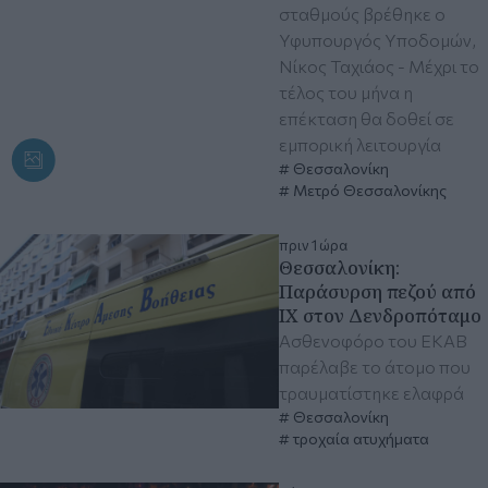
σταθμούς βρέθηκε ο
Υφυπουργός Υποδομών,
Νίκος Ταχιάος - Μέχρι το
τέλος του μήνα η
επέκταση θα δοθεί σε
εμπορική λειτουργία
Θεσσαλονίκη
Μετρό Θεσσαλονίκης
πριν 1 ώρα
Θεσσαλονίκη:
Παράσυρση πεζού από
ΙΧ στον Δενδροπόταμο
Ασθενοφόρο του ΕΚΑΒ
παρέλαβε το άτομο που
τραυματίστηκε ελαφρά
Θεσσαλονίκη
τροχαία ατυχήματα