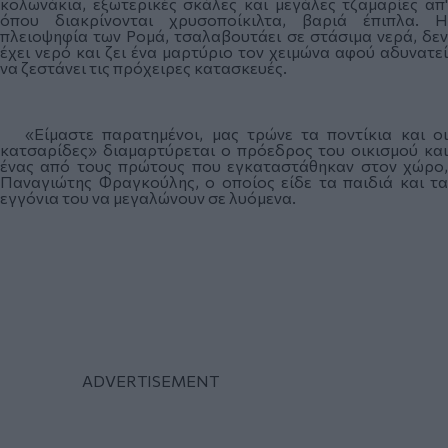
κολωνάκια, εξωτερικές σκάλες και μεγάλες τζαμαρίες απ'
όπου διακρίνονται χρυσοποίκιλτα, βαριά έπιπλα. Η
πλειοψηφία των Ρομά, τσαλαβουτάει σε στάσιμα νερά, δεν
έχει νερό και ζει ένα μαρτύριο τον χειμώνα αφού αδυνατεί
να ζεστάνει τις πρόχειρες κατασκευές.
«Είμαστε παρατημένοι, μας τρώνε τα ποντίκια και οι
κατσαρίδες» διαμαρτύρεται ο πρόεδρος του οικισμού και
ένας από τους πρώτους που εγκαταστάθηκαν στον χώρο,
Παναγιώτης Φραγκούλης, ο οποίος είδε τα παιδιά και τα
εγγόνια του να μεγαλώνουν σε λυόμενα.