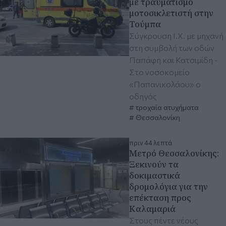
με τραυματισμό
μοτοσικλετιστή στην
Τούμπα
Σύγκρουση Ι.Χ. με μηχανή
στη συμβολή των οδών
Παπάφη και Κατσιμίδη -
Στο νοσοκομείο
«Παπανικολάου» ο
οδηγός
τροχαία ατυχήματα
Θεσσαλονίκη
πριν 44 λεπτά
Μετρό Θεσσαλονίκης:
Ξεκινούν τα
δοκιμαστικά
δρομολόγια για την
επέκταση προς
Καλαμαριά
Στους πέντε νέους