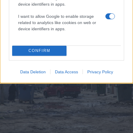
Κατερίνα Γιάντσου, έχει επισκεφθεί την περιοχή και
device identifiers in apps.
ενημέρωσε όλους τους εμπλεκόμενους φορείς ότι το
υπουργείο Εργασίας, Πρόνοιας και Κοινωνικών
I want to allow Google to enable storage
Ασφαλίσεων θα χρηματοδοτήσει τα έργα που θα
περιγράφονται σε τεχνική έκθεση που θα υποβάλλει ο
related to analytics like cookies on web or
δήμος Δέλτα.
device identifiers in apps.
CONFIRM
Data Deletion
Data Access
Privacy Policy