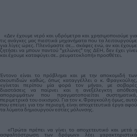
«Δεν έχουμε νερό και υδρόμετρα και χρησιμοποιούμε για
τις ανάγκες μας πιεστικά μηχανήματα που τα λειτουργούμε
για λίγες ώρες. Πλενόμαστε σε... σκάφες ενώ, αν και έχουμε
ζητήσει να μπουν παντού "χελώνες" της ΔΕΗ, δεν έχει γίνει
και έχουμε καταφύγει σε.. ρευματοκλοπή» προσθέτει.
Έντονο είναι το πρόβλημα και με την αποκομιδή των
σκουπιδιών καθώς, όπως καταγγέλλει ο κ. Φραγκούλης,
«γίνεται περίπου μία φορά τον μήνα», με σοβαρές
διαστάσεις να παίρνει και η ανεξέλεγκτη απόθεση
απορριμμάτων που πραγματοποιείται συστηματικά,
περιμετρικά του οικισμού. Για τον κ. Φραγκούλη όμως, αυτό
που επείγει για την περιοχή, είναι αποχετευτικά έργα αφού
τα λύματα δημιουργούν εστίες μόλυνσης.
«Πρώτα πρέπει να γίνει το αποχετευτικό και μετά η
ασφαλτόστρωση των δρόμων» λέει χαρακτηριστικά