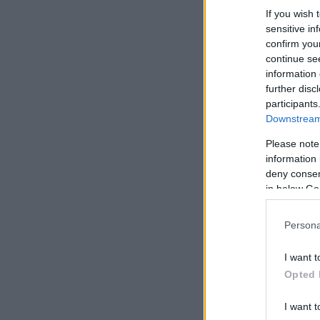
If you wish 
sensitive in
confirm you
continue se
information 
further disc
participants
Downstream 
Please note
information 
deny consent
in below Go
Persona
I want t
Opted 
I want t