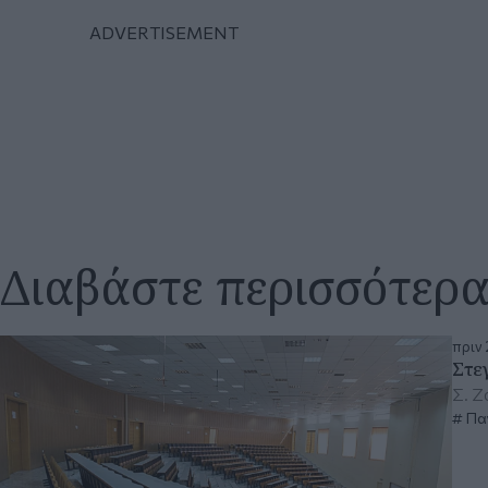
Διαβάστε περισσότερ
πριν 
Στε
Σ. Ζ
Πα