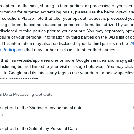
to opt-out of the sale, sharing to third parties, or processing of your per
formation for targeted advertising by us, please use the below opt-out s
r selection. Please note that after your opt-out request is processed y
eing interest-based ads based on personal information utilized by us or
disclosed to third parties prior to your opt-out. You may separately opt-
Οι αστυνομικές αρχές συλλέγουν βιντεοληπτικό 
losure of your personal information by third parties on the IAB’s list of
. This information may also be disclosed by us to third parties on the
IA
Participants
that may further disclose it to other third parties.
Κάνε κλικ και δες περισσότερο
 that this website/app uses one or more Google services and may gath
Πρόσθ
including but not limited to your visit or usage behaviour. You may click 
 to Google and its third-party tags to use your data for below specifi
ogle consent section.
ΚΟΙΝΩΝΙΑ
αστυνομικά
ΟΠΕΚΕΠΕ
Αθήνα
l Data Processing Opt Outs
o opt-out of the Sharing of my personal data.
In
o opt-out of the Sale of my Personal Data.