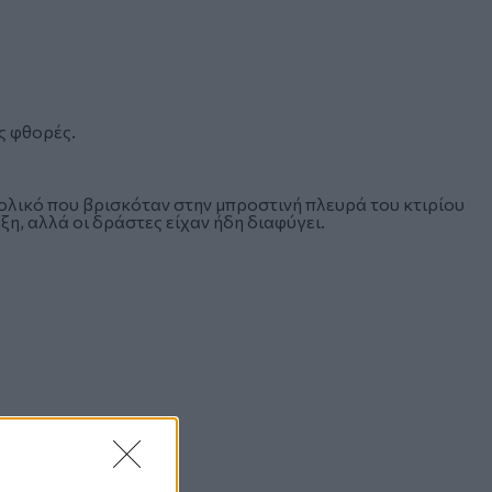
ς φθορές.
ολικό που βρισκόταν στην μπροστινή πλευρά του κτιρίου
ξη, αλλά οι δράστες είχαν ήδη διαφύγει.