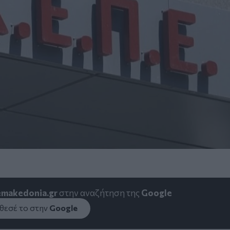
emakedonia.gr
στην αναζήτηση της
Google
εσέ το στην
Google