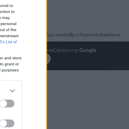
sonal or
ection to
ou may
 personal
out of the
υλικό ενώ την έρευνα έχει αναλάβει η Κρατική Ασφάλεια.
 downstream
B’s List of
emakedonia.gr
στην αναζήτηση της
Google
er and store
εσέ το στην
Google
to grant or
ed purposes