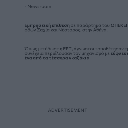
- Newsroom
Εμπρηστική
επίθεση
σε παράρτημα του
ΟΠΕΚΕ
οδών Ζαχία και Νέστορος, στην Αθήνα.
Όπως μετέδωσε η
ΕΡΤ
, άγνωστοι τοποθέτησαν ε
συνέχεια περιέλουσαν τον μηχανισμό με
εύφλεκτ
ένα από τα τέσσερα γκαζάκια.