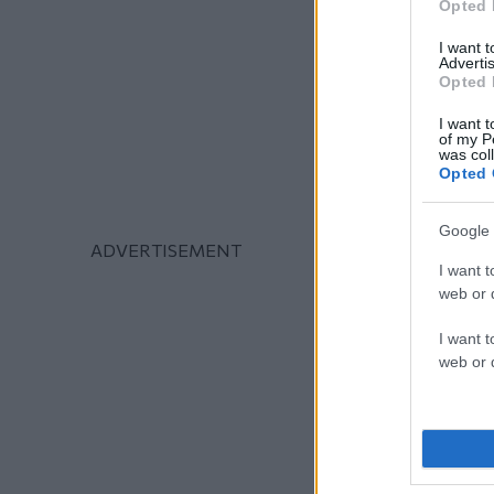
Opted 
I want 
Advertis
Opted 
I want t
of my P
was col
Opted 
Google 
I want t
web or d
I want t
web or d