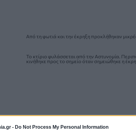
Από τη φωτιά και την έκρηξη προκλήθηκαν μικρέ
Το κτίριο φυλάσσεται από την Αστυνομία. Περιπ
κινήθηκε προς το σημείο όταν σημειώθηκε η έκρη
a.gr -
Do Not Process My Personal Information