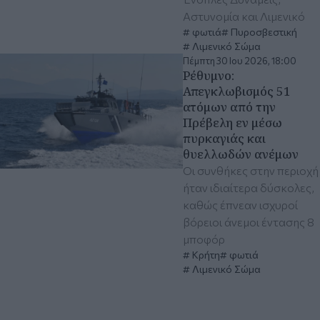
Αστυνομία και Λιμενικό
φωτιά
Πυροσβεστική
Λιμενικό Σώμα
Πέμπτη 30 Ιου 2026, 18:00
Ρέθυμνο:
Απεγκλωβισμός 51
ατόμων από την
Πρέβελη εν μέσω
πυρκαγιάς και
θυελλωδών ανέμων
Οι συνθήκες στην περιοχή
ήταν ιδιαίτερα δύσκολες,
καθώς έπνεαν ισχυροί
βόρειοι άνεμοι έντασης 8
μποφόρ
Κρήτη
φωτιά
Λιμενικό Σώμα