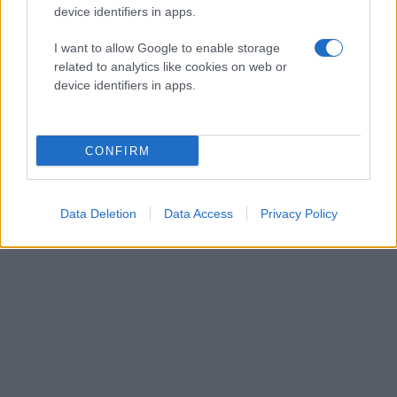
device identifiers in apps.
έρευνες από πεζοπόρο
τμήμα και με τη χρήση
I want to allow Google to enable storage
drone
related to analytics like cookies on web or
Λιμενικό Σώμα
device identifiers in apps.
Θεσσαλονίκη
CONFIRM
Data Deletion
Data Access
Privacy Policy