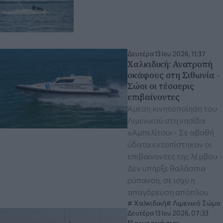
Δευτέρα 13 Ιου 2026, 11:37
Χαλκιδική: Ανατροπή
σκάφους στη Σιθωνία -
Σώοι οι τέσσερις
επιβαίνοντες
Άμεση κινητοποίηση του
Λιμενικού στη νησίδα
«Αμπελίτσι» - Σε αβαθή
ύδατα εντοπίστηκαν οι
επιβαίνοντες της λέμβου -
Δεν υπήρξε θαλάσσια
ρύπανση, σε ισχύ η
απαγόρευση απόπλου
Χαλκιδική
Λιμενικό Σώμα
Δευτέρα 13 Ιου 2026, 07:33