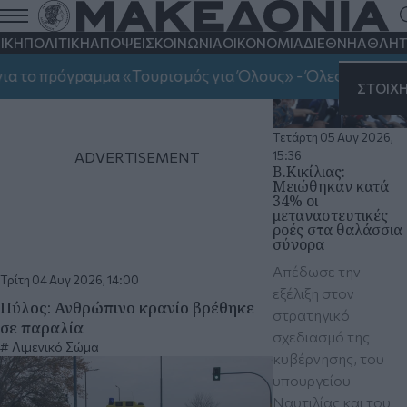
Λιμενικό Σώμα
ΙΚΗ
ΠΟΛΙΤΙΚΗ
ΑΠΟΨΕΙΣ
ΚΟΙΝΩΝΙΑ
ΟΙΚΟΝΟΜΙΑ
ΔΙΕΘΝΗ
ΑΘΛΗΤ
όγραμμα «Τουρισμός για Όλους» - Όλες οι πληροφορίες
ΣΗ
ΣΤΟΙΧ
Τετάρτη 05 Αυγ 2026,
15:36
B.Κικίλιας:
Μειώθηκαν κατά
34% οι
μεταναστευτικές
ροές στα θαλάσσια
σύνορα
Απέδωσε την
Τρίτη 04 Αυγ 2026, 14:00
εξέλιξη στον
Πύλος: Ανθρώπινο κρανίο βρέθηκε
στρατηγικό
σε παραλία
σχεδιασμό της
Λιμενικό Σώμα
κυβέρνησης, του
υπουργείου
Ναυτιλίας και του