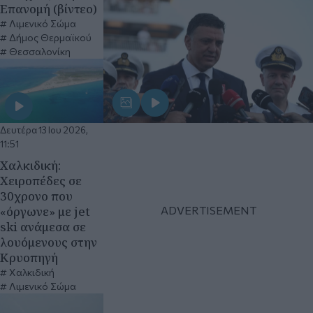
Επανομή (βίντεο)
Λιμενικό Σώμα
Δήμος Θερμαϊκού
Θεσσαλονίκη
Δευτέρα 13 Ιου 2026,
11:51
Χαλκιδική:
Χειροπέδες σε
30χρονο που
«όργωνε» με jet
ski ανάμεσα σε
λουόμενους στην
Κρυοπηγή
Χαλκιδική
Λιμενικό Σώμα