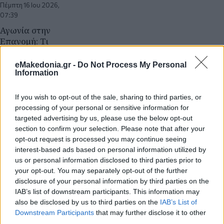
Πέμπτη 16 Ιου 2026,
07:39
Αγωνία στην
Επανομή: Τι
αναφέρει το
Λιμενικό για τον
eMakedonia.gr -
Do Not Process My Personal
Information
69χρονο
αγνοούμενο ψαρά
Λιμενικό Σώμα
If you wish to opt-out of the sale, sharing to third parties, or
Θεσσαλονίκη
processing of your personal or sensitive information for
targeted advertising by us, please use the below opt-out
section to confirm your selection. Please note that after your
opt-out request is processed you may continue seeing
interest-based ads based on personal information utilized by
us or personal information disclosed to third parties prior to
your opt-out. You may separately opt-out of the further
Τετάρτη 15 Ιου 2026, 12:22
disclosure of your personal information by third parties on the
Χαλκιδική: Δύο
IAB’s list of downstream participants. This information may
τραυματισμοί στη
also be disclosed by us to third parties on the
IAB’s List of
θάλασσα από παιχνίδια
Downstream Participants
that may further disclose it to other
αναψυχής - 40χρονος
third parties.