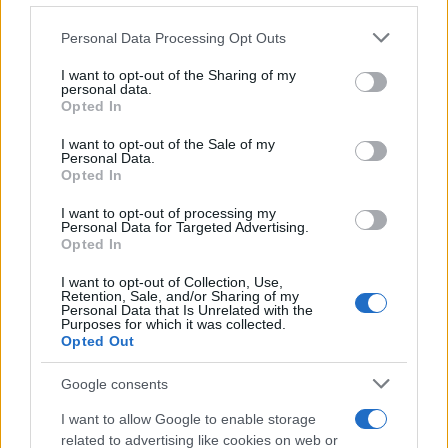
χτυπήθηκε από
Please note that this website/app uses one or more Google
hyperfly, 24χρονη από
Personal Data Processing Opt Outs
services and may gather and store information including but
φουσκωτό στρώμα
not limited to your visit or usage behaviour. You may click to
I want to opt-out of the Sharing of my
Στο νοσοκομείο οι δύο
personal data.
grant or deny consent to Google and its third-party tags to
Opted In
λουόμενοι
use your data for below specified purposes in below Google
Χαλκιδική
Λιμενικό Σώμα
consent section.
I want to opt-out of the Sale of my
Δήμος Κασσάνδρας
Personal Data.
Ατύχημα
Opted In
Τετάρτη 15 Ιου 2026, 11:17
Θεσσαλονίκη: Βρέθηκε
I want to opt-out of processing my
Personal Data for Targeted Advertising.
η βάρκα του 69χρονου
Opted In
αγνοούμενου στην
Επανομή - Συνεχίζονται
I want to opt-out of Collection, Use,
Retention, Sale, and/or Sharing of my
οι έρευνες για τον
Personal Data that Is Unrelated with the
εντοπισμό του ψαρά
Purposes for which it was collected.
Opted Out
Στην επιχείρηση
συμμετέχουν δύτες και
Google consents
σκάφη του Λιμενικού
Σώματος, ενώ παράλληλα
I want to allow Google to enable storage
πραγματοποιούνται
related to advertising like cookies on web or