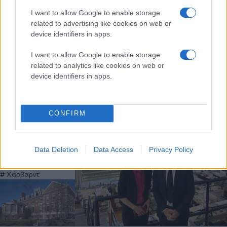
I want to allow Google to enable storage
related to advertising like cookies on web or
device identifiers in apps.
Τρίτη 29 Απρ 2025,
Παρασκευή 25 Απρ 2025, 21:56
I want to allow Google to enable storage
18:16
Στο Χάρβαρντ ο Χάρης Δούκας:
related to analytics like cookies on web or
ΗΠΑ: Έρευνα
«Στηρίζουμε την ακαδημαϊκή
device identifiers in apps.
κατά του
ελευθερία»
Χάρβαρντ και του
περιοδικού του
CONFIRM
για παραβίαση
Χάρβαρντ
Χάρης Δούκας
του νόμου περί
πολιτικών
Data Deletion
Data Access
Privacy Policy
δικαιωμάτων
Ντόναλντ Τραμπ
Χάρβαρντ