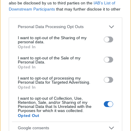
also be disclosed by us to third parties on the
IAB’s List of
Downstream Participants
that may further disclose it to other
third parties.
Please note that this website/app uses one or more Google
Personal Data Processing Opt Outs
services and may gather and store information including but
not limited to your visit or usage behaviour. You may click to
I want to opt-out of the Sharing of my
personal data.
grant or deny consent to Google and its third-party tags to
Opted In
use your data for below specified purposes in below Google
consent section.
I want to opt-out of the Sale of my
Personal Data.
Opted In
I want to opt-out of processing my
Personal Data for Targeted Advertising.
Opted In
I want to opt-out of Collection, Use,
Retention, Sale, and/or Sharing of my
Personal Data that Is Unrelated with the
Purposes for which it was collected.
Opted Out
Google consents