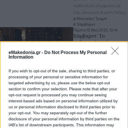
καθεστώς σύμφωνα με
την υπουργό Κρίστι Νόεμ
Ντόναλντ Τραμπ
Χάρβαρντ
Πέμπτη 15 Μαΐ 2025, 13:14
Χάρβαρντ: Το
αυθεντικό αντίτυπο
της Magna Carta είναι
eMakedonia.gr -
Do Not Process My Personal
από τα τελευταία
Information
εναπομείναντα που
φέρουν την σφραγίδα
If you wish to opt-out of the sale, sharing to third parties, or
του Εδουάρδου Α'
processing of your personal or sensitive information for
Το αντίτυπο περιήλθε
targeted advertising by us, please use the below opt-out
στην κατοχή του
section to confirm your selection. Please note that after your
πανεπιστημίου πριν από
opt-out request is processed you may continue seeing
περίπου 80 χρόνια
interest-based ads based on personal information utilized by
us or personal information disclosed to third parties prior to
Χάρβαρντ
your opt-out. You may separately opt-out of the further
disclosure of your personal information by third parties on the
IAB’s list of downstream participants. This information may