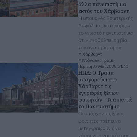
άλλα πανεπιστήμια
εκτός του Χάρβαρντ
Η υπουργός Εσωτερικής
Ασφάλειας κατηγόρησε
το γνωστό πανεπιστήμιο
ότι «υποθάλπει τη βία,
τον αντισημιτισμό»
Χάρβαρντ
Ντόναλντ Τραμπ
Πέμπτη 22 Μαΐ 2025, 21:40
ΗΠΑ: Ο Τραμπ
απαγορεύει στο
Χάρβαρντ τις
εγγραφές ξένων
φοιτητών - Τι απαντά
το Πανεπιστήμιο
Οι υπάρχοντες ξένοι
φοιτητές πρέπει να
μετεγγραφούν ή να
χάσουν το νομικό τους