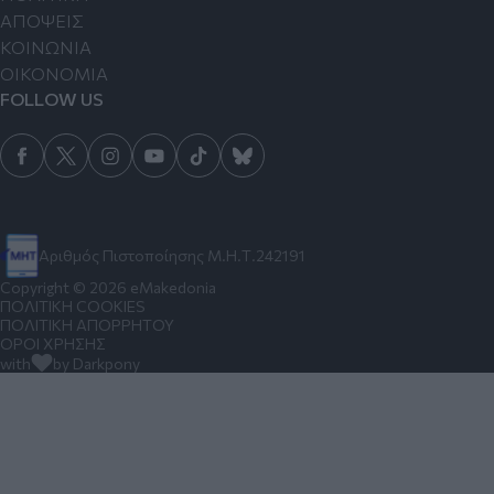
ΑΠΟΨΕΙΣ
ΚΟΙΝΩΝΙΑ
ΟΙΚΟΝΟΜΙΑ
FOLLOW US
Αριθμός Πιστοποίησης Μ.Η.Τ.242191
Copyright © 2026 eMakedonia
ΠΟΛΙΤΙΚΗ COOKIES
ΠΟΛΙΤΙΚΗ ΑΠΟΡΡΗΤΟΥ
ΟΡΟΙ ΧΡΗΣΗΣ
with
by Darkpony