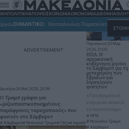
Χάρβαρντ
ΙΚΗ
ΠΟΛΙΤΙΚΗ
ΑΠΟΨΕΙΣ
ΚΟΙΝΩΝΙΑ
ΟΙΚΟΝΟΜΙΑ
ΔΙΕΘΝΗ
ΑΘΛΗΤ
ργου
ΣΗΜΑΝΤΙΚΟ:
Θεσσαλονίκη: Παρατείνεται για πρώτη
ΣΤΟΙΧ
Παρασκευή 20 Μαρ
2026, 21:00
ΗΠΑ: Η
αμερικανική
κυβέρνηση μηνύει
το Χάρβαρντ για τη
μεταχείριση των
Εβραίων και
Ισραηλινών
φοιτητών
Δευτέρα 26 Μαΐ 2025, 20:36
«Προσχηματική
Ο Τραμπ γράφει για
ενέργεια» απαντά
«ριζοσπαστικοποιημένους
το πανεπιστήμιο
παράφρονες ταραχοποιούς» που
ΗΠΑ
φοιτούν στο Χάρβαρντ
Ντόναλντ Τραμπ
Χάρβαρντ
Ντόναλντ Τραμπ
Γάζα
Ισραήλ
Χάρβαρντ