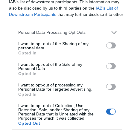
IAB’s list of downstream participants. This information may
also be disclosed by us to third parties on the
IAB’s List of
Downstream Participants
that may further disclose it to other
third parties.
Διαβάστε περισσότερα
Please note that this website/app uses one or more Google
Personal Data Processing Opt Outs
services and may gather and store information including but
Πέμπτη 06 Αυγ 2026, 22:41
not limited to your visit or usage behaviour. You may click to
I want to opt-out of the Sharing of my
personal data.
Θεσσαλονίκη: Πορεία
grant or deny consent to Google and its third-party tags to
Opted In
διαμαρτυρίας για τα 81
use your data for below specified purposes in below Google
χρόνια από τη ρίψη
consent section.
I want to opt-out of the Sale of my
ατομικών βομβών σε
Personal Data.
Opted In
Χιροσίμα και
Ναγκασάκι
I want to opt-out of processing my
Συγκέντρωση στον Λευκό
Personal Data for Targeted Advertising.
Opted In
Πύργο και πορεία προς το
αμερικανικό προξενείο
I want to opt-out of Collection, Use,
Retention, Sale, and/or Sharing of my
από την ΕΔΥΕΘ
Personal Data that Is Unrelated with the
Θεσσαλονίκη
Purposes for which it was collected.
Opted Out
Πέμπτη 06 Αυγ 2026, 20:36