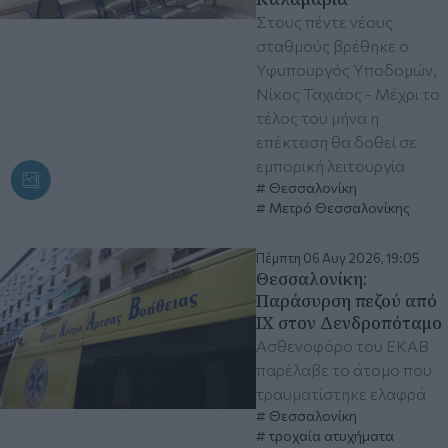
Στους πέντε νέους
σταθμούς βρέθηκε ο
Υφυπουργός Υποδομών,
Νίκος Ταχιάος - Μέχρι το
τέλος του μήνα η
επέκταση θα δοθεί σε
εμπορική λειτουργία
Θεσσαλονίκη
Μετρό Θεσσαλονίκης
Πέμπτη 06 Αυγ 2026, 19:05
Θεσσαλονίκη:
Παράσυρση πεζού από
ΙΧ στον Δενδροπόταμο
Ασθενοφόρο του ΕΚΑΒ
παρέλαβε το άτομο που
τραυματίστηκε ελαφρά
Θεσσαλονίκη
τροχαία ατυχήματα