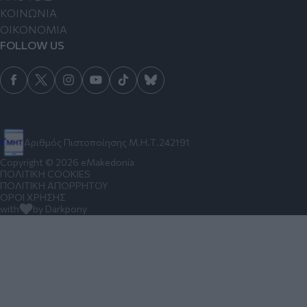
ΚΟΙΝΩΝΙΑ
ΟΙΚΟΝΟΜΙΑ
FOLLOW US
Αριθμός Πιστοποίησης Μ.Η.Τ.242191
Copyright © 2026 eMakedonia
ΠΟΛΙΤΙΚΗ COOKIES
ΠΟΛΙΤΙΚΗ ΑΠΟΡΡΗΤΟΥ
ΟΡΟΙ ΧΡΗΣΗΣ
with
by Darkpony