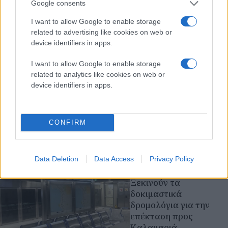
Google consents
Θεσσαλονίκη: Τροχαίο
με τραυματισμό
I want to allow Google to enable storage
μοτοσικλετιστή στην
related to advertising like cookies on web or
Τούμπα
device identifiers in apps.
Σύγκρουση Ι.Χ. με μηχανή
I want to allow Google to enable storage
στη συμβολή των οδών
related to analytics like cookies on web or
Παπάφη και Κατσιμίδη -
device identifiers in apps.
Στο νοσοκομείο
«Παπανικολάου» ο
οδηγός
CONFIRM
τροχαία ατυχήματα
Θεσσαλονίκη
Data Deletion
Data Access
Privacy Policy
Πέμπτη 06 Αυγ 2026, 20:12
Μετρό Θεσσαλονίκης:
Ξεκινούν τα
δοκιμαστικά
δρομολόγια για την
επέκταση προς
Καλαμαριά