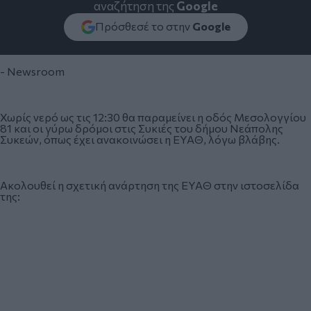
αναζήτηση της
Google
Πρόσθεσέ το στην
Google
- Newsroom
Χωρίς νερό ως τις 12:30 θα παραμείνει η οδός Μεσολογγίου
81 και οι γύρω δρόμοι στις Συκιές του δήμου Νεάπολης
Συκεών, όπως έχει ανακοινώσει η ΕΥΑΘ, λόγω βλάβης.
Ακολουθεί η σχετική ανάρτηση της ΕΥΑΘ στην ιστοσελίδα
της: