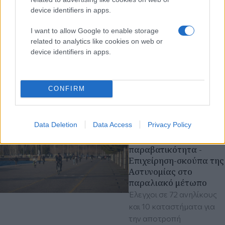
ΕΛΑΣ
device identifiers in apps.
Βίαιη απόπειρα ληστείας
I want to allow Google to enable storage
από νεαρούς στο
related to analytics like cookies on web or
Ωραιόκαστρο, λουκέτο
device identifiers in apps.
σε μαγαζί για αλκοόλ σε
ανήλικη και έλεγχοι-
σκούπα από την ΕΛΑΣ
CONFIRM
αστυνομικά
Θεσσαλονίκη
πριν 1 ώρα
Data Deletion
Data Access
Privacy Policy
Θεσσαλονίκη: Μπλόκο
στη νεανική
παραβατικότητα -
Επιχείρηση-σκούπα της
Αστυνομίας στο
παραλιακό μέτωπο
Έλεγχοι σε 72 ανηλίκους
και 10 καταστήματα για
την αποτροπή