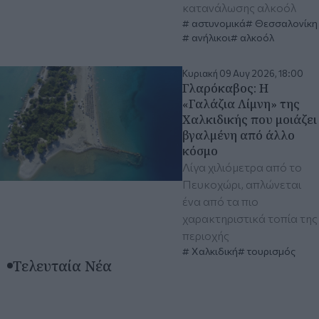
κατανάλωσης αλκοόλ
αστυνομικά
Θεσσαλονίκη
ανήλικοι
αλκοόλ
Κυριακή 09 Αυγ 2026, 18:00
Γλαρόκαβος: Η
«Γαλάζια Λίμνη» της
Χαλκιδικής που μοιάζει
βγαλμένη από άλλο
κόσμο
Λίγα χιλιόμετρα από το
Πευκοχώρι, απλώνεται
ένα από τα πιο
χαρακτηριστικά τοπία της
περιοχής
Χαλκιδική
τουρισμός
Τελευταία Νέα