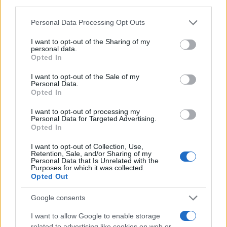
third parties.
πριν 1 ώρα
Please note that this website/app uses one or more Google
Personal Data Processing Opt Outs
Θεσσαλονίκη: Από το
services and may gather and store information including but
«τροχαίο» στην άγρια
not limited to your visit or usage behaviour. You may click to
I want to opt-out of the Sharing of my
καταδίωξη - Τι
personal data.
grant or deny consent to Google and its third-party tags to
Opted In
αποκαλύπτει το βίντεο
use your data for below specified purposes in below Google
έξω από το ΑΧΕΠΑ
consent section.
I want to opt-out of the Sale of my
Ο οδηγός του λευκού Ι.Χ.
Personal Data.
Opted In
συνελήφθη όταν
διαπιστώθηκε ότι το
I want to opt-out of processing my
όχημα ήταν κλεμμένο -
Personal Data for Targeted Advertising.
Opted In
Άνδρες με μηχανάκι
έσπασαν το τζάμι του
I want to opt-out of Collection, Use,
Retention, Sale, and/or Sharing of my
αυτοκινήτου
Personal Data that Is Unrelated with the
αστυνομικά
Θεσσαλονίκη
Purposes for which it was collected.
Opted Out
πριν 1 ώρα
Google consents
Σαφάρι ελέγχων στη
Θεσσαλονίκη: Εννέα
I want to allow Google to enable storage
άτομα στα δίχτυα της
related to advertising like cookies on web or