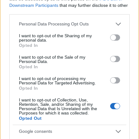
Downstream Participants
that may further disclose it to other
Τετάρτη 08 Μαΐου 2019, 18:01
third parties.
Δεν είμαι πολιτικός. Ψηφίστε με!
Please note that this website/app uses one or more Google
Personal Data Processing Opt Outs
ΑΠΟΨΕΙΣ
services and may gather and store information including but
not limited to your visit or usage behaviour. You may click to
I want to opt-out of the Sharing of my
personal data.
grant or deny consent to Google and its third-party tags to
Τετάρτη 17 Απριλίου 2019, 20:00
Opted In
use your data for below specified purposes in below Google
Πρώτα πολίτης, μετά πολιτικός
consent section.
I want to opt-out of the Sale of my
Personal Data.
ΑΠΟΨΕΙΣ
Opted In
I want to opt-out of processing my
Τετάρτη 03 Απριλίου 2019, 20:00
Personal Data for Targeted Advertising.
Τουρισμός στα τυφλά
Opted In
I want to opt-out of Collection, Use,
ΑΠΟΨΕΙΣ
Retention, Sale, and/or Sharing of my
Personal Data that Is Unrelated with the
Purposes for which it was collected.
Opted Out
Google consents
Περισσότερα