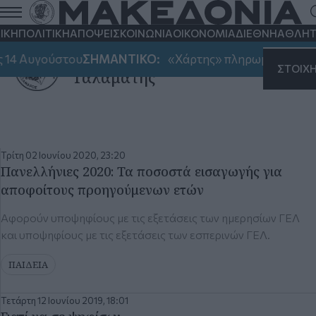
ΙΚΗ
ΠΟΛΙΤΙΚΗ
ΑΠΟΨΕΙΣ
ΚΟΙΝΩΝΙΑ
ΟΙΚΟΝΟΜΙΑ
ΔΙΕΘΝΗ
ΑΘΛΗΤ
Δημήτρης
 14 Αυγούστου
ΣΗΜΑΝΤΙΚΟ:
«Χάρτης» πληρωμών από e-
ΣΤΟΙΧ
Γαλαμάτης
Τρίτη 02 Ιουνίου 2020, 23:20
Πανελλήνιες 2020: Τα ποσοστά εισαγωγής για
αποφοίτους προηγούμενων ετών
Αφορούν υποψηφίους με τις εξετάσεις των ημερησίων ΓΕΛ
και υποψηφίους με τις εξετάσεις των εσπερινών ΓΕΛ.
ΠΑΙΔΕΙΑ
Τετάρτη 12 Ιουνίου 2019, 18:01