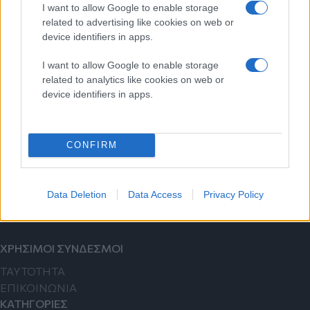
I want to allow Google to enable storage
related to advertising like cookies on web or
device identifiers in apps.
I want to allow Google to enable storage
related to analytics like cookies on web or
device identifiers in apps.
Εγγραφείτε στο Newsletter μας
Ενημερωθείτε πρώτοι για σημαντικότερα νέα της ημέρας
CONFIRM
απευθείας στο email σας.
Εγγραφή
Data Deletion
Data Access
Privacy Policy
ΧΡΗΣΙΜΟΙ ΣΥΝΔΕΣΜΟΙ
TAYTOTHTA
ΕΠΙΚΟΙΝΩΝΙΑ
ΚΑΤΗΓΟΡΙΕΣ