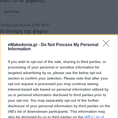
Γιατί να σε ψηφίσω;
ΑΠΟΨΕΙΣ
Τετάρτη 05 Ιουνίου 2019, 18:01
Η δύναμη της ψήφου
ΑΠΟΨΕΙΣ
eMakedonia.gr -
Do Not Process My Personal
Information
Τετάρτη 22 Μαΐου 2019, 18:01
Δεν είναι η συμμετοχή το πρόβλημα…
If you wish to opt-out of the sale, sharing to third parties, or
processing of your personal or sensitive information for
targeted advertising by us, please use the below opt-out
ΑΠΟΨΕΙΣ
section to confirm your selection. Please note that after your
opt-out request is processed you may continue seeing
Τετάρτη 15 Μαΐου 2019, 18:01
interest-based ads based on personal information utilized by
Οι συλλογικότητες και τα μητρώα στελεχών
us or personal information disclosed to third parties prior to
μπαίνουν… αρχείο...
your opt-out. You may separately opt-out of the further
disclosure of your personal information by third parties on the
ΑΠΟΨΕΙΣ
IAB’s list of downstream participants. This information may
also be disclosed by us to third parties on the
IAB’s List of