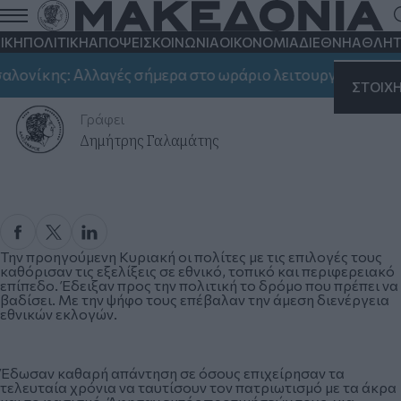
ΙΚΗ
ΠΟΛΙΤΙΚΗ
ΑΠΟΨΕΙΣ
ΚΟΙΝΩΝΙΑ
ΟΙΚΟΝΟΜΙΑ
ΔΙΕΘΝΗ
ΑΘΛΗΤ
Η δύναμη της ψήφου
νίκης: Αλλαγές σήμερα στο ωράριο λειτουργίας
ΣΗΜΑΝ
Τετάρτη 05 Ιουνίου 2019, 18:01
ΣΤΟΙΧ
Γράφει
Δημήτρης Γαλαμάτης
Την προηγούμενη Κυριακή οι πολίτες με τις επιλογές τους
καθόρισαν τις εξελίξεις σε εθνικό, τοπικό και περιφερειακό
επίπεδο. Έδειξαν προς την πολιτική το δρόμο που πρέπει να
βαδίσει. Με την ψήφο τους επέβαλαν την άμεση διενέργεια
εθνικών εκλογών.
Έδωσαν καθαρή απάντηση σε όσους επιχείρησαν τα
τελευταία χρόνια να ταυτίσουν τον πατριωτισμό με τα άκρα