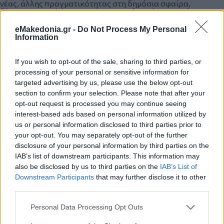
νέας, άλλης πραγματικότητας στη δημόσια σφαίρα,
δίνοντας στην ψήφο τους έντονα πολιτικό χαρακτήρα.
eMakedonia.gr -
Do Not Process My Personal
Information
Αψήφησαν την γκρίζα πολιτική της λάσπης, της
συκοφαντίας και των ύβρεων, και σε εθνικό και σε τοπικό
επίπεδο, και ανέδειξαν την πολιτική της δημιουργίας, της
If you wish to opt-out of the sale, sharing to third parties, or
δράσης και των επιχειρημάτων. Ξερίζωσαν το
processing of your personal or sensitive information for
παλαιοκομματικό, μεταπολιτευτικό μοντέλο της
targeted advertising by us, please use the below opt-out
παροχολογίας, της λεηλασίας συνειδήσεων, των εγκαινίων
της κορδέλας και της μακέτας, των δημοσίων σχέσεων και
section to confirm your selection. Please note that after your
των χειραψιών. Επέλεξαν τη ρητορική του μέτρου, της
opt-out request is processed you may continue seeing
κριτικής, των επιχειρημάτων, της αλήθειας, του σχεδιασμού.
interest-based ads based on personal information utilized by
us or personal information disclosed to third parties prior to
your opt-out. You may separately opt-out of the further
Πίστεψαν στη δύναμη της ψήφου τους. Εγκατέστησαν μία
disclosure of your personal information by third parties on the
νέα περίοδο για τα δημόσια πράγματα της χώρας μας.
IAB’s list of downstream participants. This information may
Επέβαλαν την επιστροφή της πολιτικής.
also be disclosed by us to third parties on the
IAB’s List of
Downstream Participants
that may further disclose it to other
third parties.
*Δημοσιεύθηκε στη "ΜτΚ" στις 1-2 Ιουνίου 2019
Please note that this website/app uses one or more Google
Personal Data Processing Opt Outs
services and may gather and store information including but