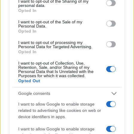
not limited to your visit or usage behaviour. You may click to
I want to opt-out of the Sharing of my
Διάβαστε περισσότερα
personal data.
grant or deny consent to Google and its third-party tags to
Opted In
use your data for below specified purposes in below Google
Τετάρτη 12 Ιου 2019, 18:01
consent section.
I want to opt-out of the Sale of my
Γιατί να σε ψηφίσω;
Personal Data.
Opted In
I want to opt-out of processing my
Δημήτρης Γαλαμάτης
Personal Data for Targeted Advertising.
Opted In
Τετάρτη 22 Μαΐ 2019, 18:01
I want to opt-out of Collection, Use,
Retention, Sale, and/or Sharing of my
Δεν είναι η συμμετοχή το πρόβλημα…
Personal Data that Is Unrelated with the
Purposes for which it was collected.
Opted Out
Δημήτρης Γαλαμάτης
Google consents
I want to allow Google to enable storage
Τετάρτη 15 Μαΐ 2019, 18:01
related to advertising like cookies on web or
Οι συλλογικότητες και τα μητρώα στελεχών
device identifiers in apps.
μπαίνουν… αρχείο...
I want to allow Google to enable storage