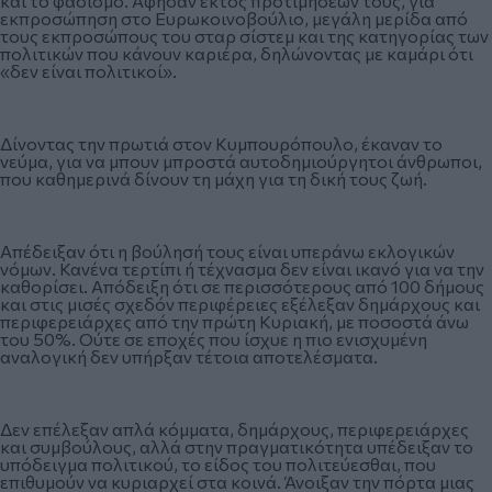
και το φασισμό. Άφησαν εκτός προτιμήσεών τους, για
εκπροσώπηση στο Ευρωκοινοβούλιο, μεγάλη μερίδα από
τους εκπροσώπους του σταρ σίστεμ και της κατηγορίας των
πολιτικών που κάνουν καριέρα, δηλώνοντας με καμάρι ότι
«δεν είναι πολιτικοί».
Δίνοντας την πρωτιά στον Κυμπουρόπουλο, έκαναν το
νεύμα, για να μπουν μπροστά αυτοδημιούργητοι άνθρωποι,
που καθημερινά δίνουν τη μάχη για τη δική τους ζωή.
Απέδειξαν ότι η βούλησή τους είναι υπεράνω εκλογικών
νόμων. Κανένα τερτίπι ή τέχνασμα δεν είναι ικανό για να την
καθορίσει. Απόδειξη ότι σε περισσότερους από 100 δήμους
και στις μισές σχεδόν περιφέρειες εξέλεξαν δημάρχους και
περιφερειάρχες από την πρώτη Κυριακή, με ποσοστά άνω
του 50%. Ούτε σε εποχές που ίσχυε η πιο ενισχυμένη
αναλογική δεν υπήρξαν τέτοια αποτελέσματα.
Δεν επέλεξαν απλά κόμματα, δημάρχους, περιφερειάρχες
και συμβούλους, αλλά στην πραγματικότητα υπέδειξαν το
υπόδειγμα πολιτικού, το είδος του πολιτεύεσθαι, που
επιθυμούν να κυριαρχεί στα κοινά. Άνοιξαν την πόρτα μιας