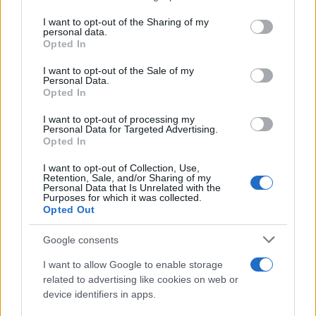
Το μπάτσελορ που άναψε «φωτιές», το «λουκέτο»
services and may gather and store information including but
not limited to your visit or usage behaviour. You may click to
I want to opt-out of the Sharing of my
και η τελευταία συνεδρίαση της ΚΕΔΕ. Γράφει
personal data.
grant or deny consent to Google and its third-party tags to
ΔΗΜΟ…σίως
Opted In
use your data for below specified purposes in below Google
consent section.
I want to opt-out of the Sale of my
Τετάρτη 10 Ιουνίου 2026, 07:00
Personal Data.
Opted In
Οι καλές και οι κακές στιγμές στην Αυτοδιοίκηση.
Γράφει ΔΗΜΟ…σίως
I want to opt-out of processing my
Personal Data for Targeted Advertising.
Opted In
I want to opt-out of Collection, Use,
Retention, Sale, and/or Sharing of my
Personal Data that Is Unrelated with the
Περισσότερα
Purposes for which it was collected.
Opted Out
Google consents
I want to allow Google to enable storage
related to advertising like cookies on web or
device identifiers in apps.
Εγγραφείτε στο Newsletter μας