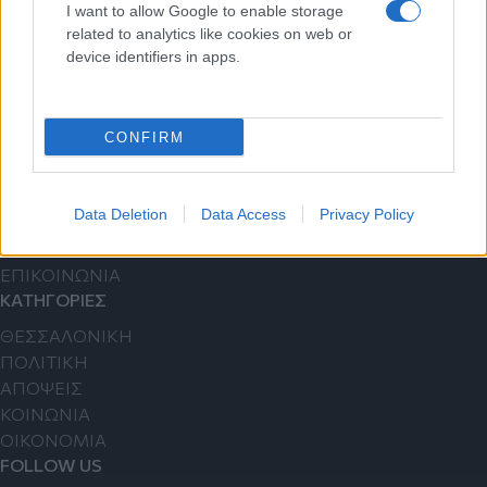
I want to allow Google to enable storage
Ενημερωθείτε πρώτοι για σημαντικότερα νέα της ημέρας
related to analytics like cookies on web or
απευθείας στο email σας.
device identifiers in apps.
Εγγραφή
CONFIRM
ΧΡΗΣΙΜΟΙ ΣΥΝΔΕΣΜΟΙ
Data Deletion
Data Access
Privacy Policy
TAYTOTHTA
ΕΠΙΚΟΙΝΩΝΙΑ
ΚΑΤΗΓΟΡΙΕΣ
ΘΕΣΣΑΛΟΝΙΚΗ
ΠΟΛΙΤΙΚΗ
ΑΠΟΨΕΙΣ
ΚΟΙΝΩΝΙΑ
ΟΙΚΟΝΟΜΙΑ
FOLLOW US