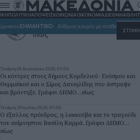
ΙΚΗ
ΠΟΛΙΤΙΚΗ
ΑΠΟΨΕΙΣ
ΚΟΙΝΩΝΙΑ
ΟΙΚΟΝΟΜΙΑ
ΔΙΕΘΝΗ
ΑΘΛΗΤ
ΔΗΜΟ...
ύριακου
ΣΗΜΑΝΤΙΚΟ:
Αίθριος καιρός με σταθερά 38αρια
ΣΤΟΙΧ
σίως
Τετάρτη 05 Αυγούστου 2026, 07:00
Οι κόντρες στους δήμους Κορδελιού- Ευόσμου και
Θερμαϊκού και ο Σίμος Δανιηλίδης που άστραψε
και βρόντηξε. Γράφει ΔΗΜΟ…σίως
Τετάρτη 29 Ιουλίου 2026, 07:00
Ο έξαλλος πρόεδρος, η λακκούβα και το τραγούδι
του αείμνηστου Βασίλη Καρρά. Γράφει ΔΗΜΟ…
σίως