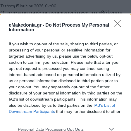
Τετάρτη 15 Ιουλίου 2026, 07:00
Οι αγανακτισμένοι περιφερειάρχες, το «βόλεμα»
και ο κακός χαμός. Γράφει ΔΗΜΟ…σίως
eMakedonia.gr -
Do Not Process My Personal
Information
Τετάρτη 08 Ιουλίου 2026, 07:00
Ο «θίασος», η πρώτη αποχώρηση, η ακούραστη
If you wish to opt-out of the sale, sharing to third parties, or
εργάτρια και ο «ιός» που χτυπά και Δήμους της
processing of your personal or sensitive information for
Περιφέρειας. Γράφει ΔΗΜΟ…σίως
targeted advertising by us, please use the below opt-out
section to confirm your selection. Please note that after your
opt-out request is processed you may continue seeing
Τετάρτη 01 Ιουλίου 2026, 07:00
interest-based ads based on personal information utilized by
Η αυτόνομη πορεία, η κάλπη τον επόμενο μήνα και
us or personal information disclosed to third parties prior to
τα πυρά. Γράφει… ΔΗΜΟ…σίως
your opt-out. You may separately opt-out of the further
disclosure of your personal information by third parties on the
IAB’s list of downstream participants. This information may
Τετάρτη 24 Ιουνίου 2026, 07:00
Η χαρά του φωτογράφου και ο δήμαρχος που
also be disclosed by us to third parties on the
IAB’s List of
Downstream Participants
that may further disclose it to other
αισθάνεται δικαιωμένος. Γράφει ΔΗΜΟ…σίως
third parties.
Please note that this website/app uses one or more Google
Τρίτη 16 Ιουνίου 2026, 07:00
Personal Data Processing Opt Outs