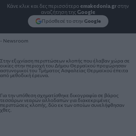
Κάνε κλικ και δες περισσότερο
emakedonia.gr
στην
αναζήτηση της
Google
Πρόσθεσέ το στην
Google
- Newsroom
Στην εξιχνίαση περιπτώσεων κλοπής που έλαβαν χώρα σε
οικίες στην περιοχή του Δήμου Θερμαϊκού προχώρησαν
αστυνομικοί του Τμήματος Ασφαλείας Θερμαϊκού έπειτα
από μεθοδική έρευνα.
Για την υπόθεση σχηματίσθηκε δικογραφία σε βάρος
τεσσάρων νεαρών αλλοδαπών για διακεκριμένες
περιπτώσεις κλοπής, δύο εκ των οποίων συνελήφθησαν
χθες.