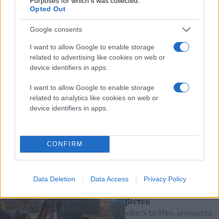
Purposes for which it was collected.
Θεσσαλονίκη:
Opted Out
Ελέγχθηκαν δεκάδες
παιδιά και 7
Google consents
καταστήματα στον
δήμο Νεάπολης-
I want to allow Google to enable storage
Συκεών
related to advertising like cookies on web or
device identifiers in apps.
Για την αποτροπή της
παραβατικότητας των
I want to allow Google to enable storage
ανηλίκων και της
related to analytics like cookies on web or
κατανάλωσης αλκοόλ
device identifiers in apps.
αστυνομικά
Δήμος Νεάπολης - Συκεών
ανήλικοι
CONFIRM
UPDATED
πριν 51 λεπτά
Το πάρτι των Soul II
Data Deletion
Data Access
Privacy Policy
Soul στο Σάνη - Δείτε
βίντεο
«Back to life», μηνύματα