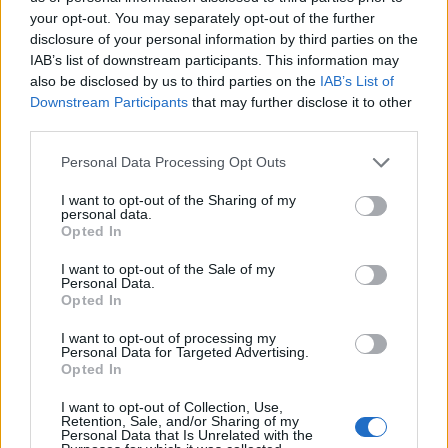
your opt-out. You may separately opt-out of the further
disclosure of your personal information by third parties on the
IAB’s list of downstream participants. This information may
also be disclosed by us to third parties on the
IAB’s List of
Downstream Participants
that may further disclose it to other
third parties.
Please note that this website/app uses one or more Google
Personal Data Processing Opt Outs
services and may gather and store information including but
not limited to your visit or usage behaviour. You may click to
I want to opt-out of the Sharing of my
personal data.
grant or deny consent to Google and its third-party tags to
Opted In
use your data for below specified purposes in below Google
consent section.
I want to opt-out of the Sale of my
Personal Data.
Opted In
I want to opt-out of processing my
Personal Data for Targeted Advertising.
Opted In
Διαβάστε περισσότερα
I want to opt-out of Collection, Use,
Retention, Sale, and/or Sharing of my
Personal Data that Is Unrelated with the
πριν 29 λεπτά