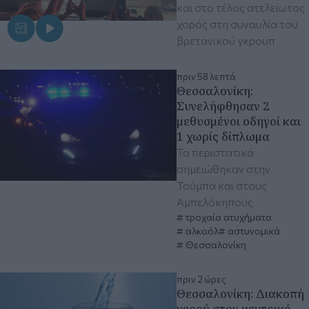
και στο τέλος ατελείωτος
χορός στη συναυλία του
βρετανικού γκρουπ
πριν 58 λεπτά
Θεσσαλονίκη:
Συνελήφθησαν 2
μεθυσμένοι οδηγοί και
1 χωρίς δίπλωμα
Τα περιστατικά
σημειώθηκαν στην
Τούμπα και στους
Αμπελόκηπους
τροχαία ατυχήματα
αλκοόλ
αστυνομικά
Θεσσαλονίκη
πριν 2 ώρες
Θεσσαλονίκη: Διακοπή
νερού στον κεντρικό