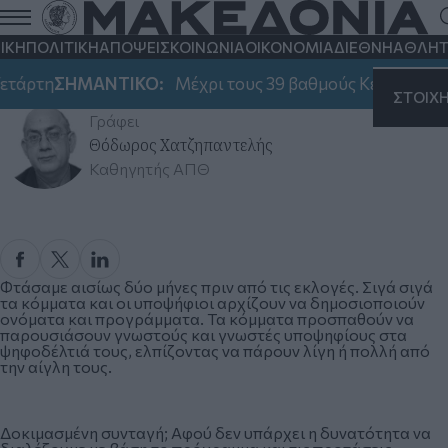
ΙΚΗ
ΠΟΛΙΤΙΚΗ
ΑΠΟΨΕΙΣ
ΚΟΙΝΩΝΙΑ
ΟΙΚΟΝΟΜΙΑ
ΔΙΕΘΝΗ
ΑΘΛΗΤ
Εκλογές
ετάρτη
ΣΗΜΑΝΤΙΚΟ:
Μέχρι τους 39 βαθμούς Κελσίου θα 
Τρίτη 02 Απριλίου 2019, 18:00
ΣΤΟΙΧ
Γράφει
Θόδωρος Χατζηπαντελής
Καθηγητής ΑΠΘ
Φτάσαμε αισίως δύο μήνες πριν από τις εκλογές. Σιγά σιγά
τα κόμματα και οι υποψήφιοι αρχίζουν να δημοσιοποιούν
ονόματα και προγράμματα. Τα κόμματα προσπαθούν να
παρουσιάσουν γνωστούς και γνωστές υποψηφίους στα
ψηφοδέλτιά τους, ελπίζοντας να πάρουν λίγη ή πολλή από
την αίγλη τους.
Δοκιμασμένη συνταγή; Αφού δεν υπάρχει η δυνατότητα να