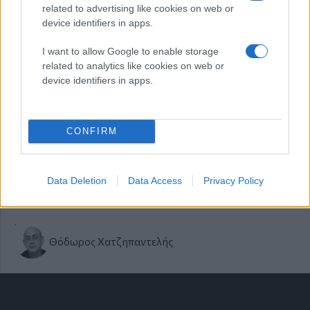
related to advertising like cookies on web or
Κυριακή 19 Ιου 2026, 22:00
device identifiers in apps.
Με το καλό ο Ιούλιος. Του Θόδωρου
Χατζηπαντελή
I want to allow Google to enable storage
Μακεδονία της Κυριακής
related to analytics like cookies on web or
device identifiers in apps.
Θόδωρος Χατζηπαντελής
CONFIRM
Κυριακή 12 Ιου 2026, 22:00
Ευρώπη - καλοκαίρι! Του Θόδωρου
Χατζηπαντελή
Data Deletion
Data Access
Privacy Policy
Μακεδονία της Κυριακής
Θόδωρος Χατζηπαντελής