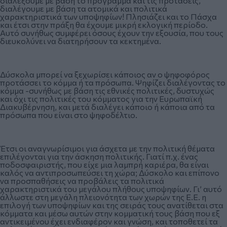
διαλέξουμε με βάση το πρόγραμμα και τις προτάσεις,
διαλέγουμε με βάση τα ατομικά και πολιτικά
χαρακτηριστικά των υποψηφίων! Πλησιάζει και το Πάσχα
και έτσι στην πράξη θα έχουμε μικρή εκλογική περίοδο.
Αυτό συνήθως συμφέρει όσους έχουν την εξουσία, που τους
διευκολύνει να διατηρήσουν τα κεκτημένα.
Δύσκολα μπορεί να ξεχωρίσει κάποιος αν ο ψηφοφόρος
προτάσσει το κόμμα ή τα πρόσωπα. Ψηφίζει διαλέγοντας το
κόμμα -συνήθως με βάση τις εθνικές πολιτικές, δυστυχώς
και όχι τις πολιτικές του κόμματος για την Ευρωπαϊκή
Διακυβέρνηση, και μετά διαλέγει κάποιο ή κάποια από τα
πρόσωπα που είναι στο ψηφοδέλτιο.
Έτσι οι αναγνωρίσιμοι για άσχετα με την πολιτική θέματα
επιλέγονται για την άσκηση πολιτικής. Γιατί π.χ. ένας
ποδοσφαιριστής, που είχε μια λαμπρή καριέρα, θα είναι
καλός να αντιπροσωπεύσει τη χώρα; Δύσκολο και επίπονο
να προσπαθήσεις να προβάλεις τα πολιτικά
χαρακτηριστικά του μεγάλου πλήθους υποψηφίων. Γι’ αυτό
άλλωστε στη μεγάλη πλειονότητα των χωρών της Ε.Ε. η
επιλογή των υποψηφίων και της σειράς τους ανατίθεται στα
κόμματα και μέσω αυτών στην κομματική τους βάση που εξ
αντικειμένου έχει ενδιαφέρον και γνώση, και τοποθετεί τα