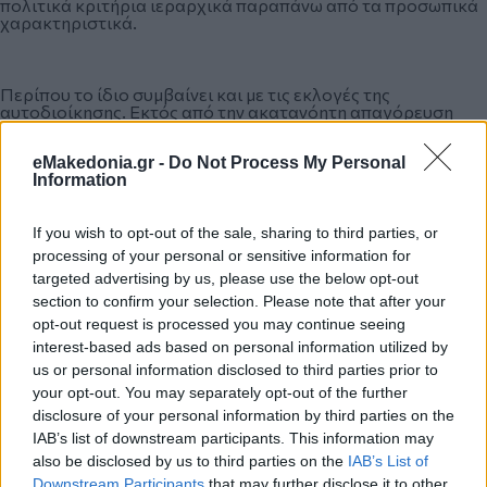
πολιτικά κριτήρια ιεραρχικά παραπάνω από τα προσωπικά
χαρακτηριστικά.
Περίπου το ίδιο συμβαίνει και με τις εκλογές της
αυτοδιοίκησης. Εκτός από την ακατανόητη απαγόρευση
που ισχύει σε ελάχιστες χώρες στον κόσμο να μην
επιτρέπεται τα κόμματα να έχουν συνδυασμούς στις τοπικές
eMakedonia.gr -
Do Not Process My Personal
εκλογές, τα κόμματα κρύβονται πίσω από πετυχημένους
Information
υποψηφίους που θεωρούν δικούς τους αν εκλεγούν ή
τοποθετούνται σε απόσταση από αυτούς αν δεν εκλεγούν.
Πάλι πιο σωστό θα ήταν να εκφραστούν τοπικές πολιτικές
των κομμάτων, να προτείνουν τα κόμματα υποψηφίους και
If you wish to opt-out of the sale, sharing to third parties, or
να μειώσουμε το γεωγραφικό εύρος, εκλέγοντας τοπικά.
processing of your personal or sensitive information for
Αλλά αυτή είναι μια μεγάλη ιστορία, που δεν συζητήσαμε.
targeted advertising by us, please use the below opt-out
Έχουμε απλή αναλογική!
section to confirm your selection. Please note that after your
opt-out request is processed you may continue seeing
interest-based ads based on personal information utilized by
Καλή τύχη σε όλους και όλες. Και κυρίως σε όλους μας που
us or personal information disclosed to third parties prior to
ως ψηφοφόροι θα βρεθούμε μπροστά σε πλημύρα
ψηφοδελτίων. Και μάλλον θα τα μπλέξουμε…
your opt-out. You may separately opt-out of the further
disclosure of your personal information by third parties on the
IAB’s list of downstream participants. This information may
also be disclosed by us to third parties on the
IAB’s List of
*Δημοσιεύθηκε στη "ΜτΚ" στις 31 Μαρτίου 2019
Downstream Participants
that may further disclose it to other