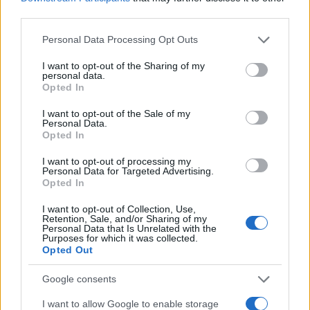
third parties.
Please note that this website/app uses one or more Google
Διάβαστε περισσότερα
Personal Data Processing Opt Outs
services and may gather and store information including but
not limited to your visit or usage behaviour. You may click to
I want to opt-out of the Sharing of my
Κυριακή 02 Αυγ 2026, 22:00
personal data.
grant or deny consent to Google and its third-party tags to
Opted In
Τον Αύγουστο δεν υπάρχουν ειδήσεις! Του
use your data for below specified purposes in below Google
Θόδωρου Χατζηπαντελή
consent section.
I want to opt-out of the Sale of my
Personal Data.
Μακεδονία της Κυριακής
Opted In
I want to opt-out of processing my
Θόδωρος Χατζηπαντελής
Personal Data for Targeted Advertising.
Opted In
Κυριακή 26 Ιου 2026, 22:00
I want to opt-out of Collection, Use,
Retention, Sale, and/or Sharing of my
Αποκατάσταση! Του Θόδωρου Χατζηπαντελή
Personal Data that Is Unrelated with the
Purposes for which it was collected.
Μακεδονία της Κυριακής
Opted Out
Google consents
Θόδωρος Χατζηπαντελής
I want to allow Google to enable storage