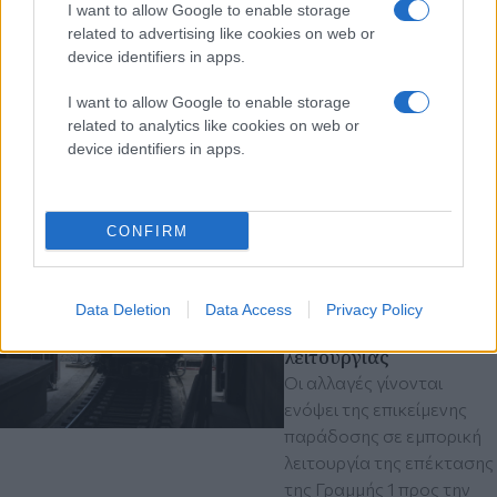
Διαβάστε περισσότερα
I want to allow Google to enable storage
related to advertising like cookies on web or
πριν 1 ώρα
device identifiers in apps.
«Σαν καινούργιος» ο
χώρος εκδηλώσεων
I want to allow Google to enable storage
στο Φράγμα Θέρμης
related to analytics like cookies on web or
Ολοκληρώθηκαν οι
device identifiers in apps.
εργασίες αναβάθμισης
Δήμος Θέρμης
CONFIRM
πριν 1 ώρα
Μετρό Θεσσαλονίκης:
Αλλάζει σήμερα και
Data Deletion
Data Access
Privacy Policy
αύριο το ωράριο
λειτουργίας
Οι αλλαγές γίνονται
ενόψει της επικείμενης
παράδοσης σε εμπορική
λειτουργία της επέκτασης
της Γραμμής 1 προς την