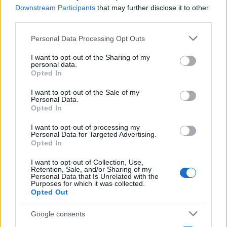
Downstream Participants
that may further disclose it to other
third parties.
Please note that this website/app uses one or more Google
Personal Data Processing Opt Outs
services and may gather and store information including but
not limited to your visit or usage behaviour. You may click to
I want to opt-out of the Sharing of my
personal data.
grant or deny consent to Google and its third-party tags to
Opted In
use your data for below specified purposes in below Google
consent section.
I want to opt-out of the Sale of my
Personal Data.
Opted In
I want to opt-out of processing my
Personal Data for Targeted Advertising.
Opted In
I want to opt-out of Collection, Use,
Retention, Sale, and/or Sharing of my
Personal Data that Is Unrelated with the
Purposes for which it was collected.
Opted Out
Google consents