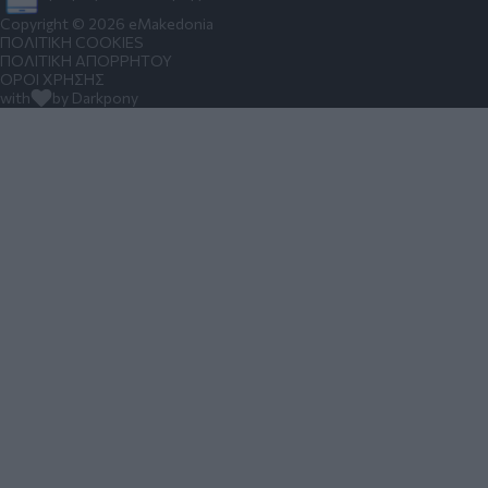
Copyright © 2026 eMakedonia
ΠΟΛΙΤΙΚΗ COOKIES
ΠΟΛΙΤΙΚΗ ΑΠΟΡΡΗΤΟΥ
ΟΡΟΙ ΧΡΗΣΗΣ
with
by Darkpony