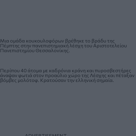
Μια ομάδα κουκουλοφόρων βρέθηκε το βράδυ της
Πέμπτης στην πανεπιστημιακή λέσχη του Αριστοτελείου
Πανεπιστημίου Θεσσαλονίκης.
Περίπου 40 άτομα με καδρόνια κράνη και πυροσβεστήρες
άναψαν φωτιά στον προαύλιο χώρο της Λέσχης και πέταξαν
βόμβες μολότοφ. Κρατούσαν την ελληνική σημαία.