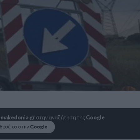
emakedonia.gr
στην αναζήτηση της
Google
εσέ το στην
Google