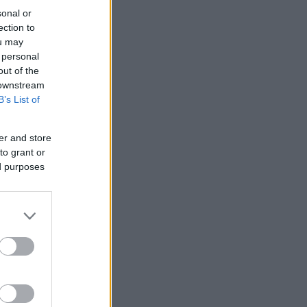
sonal or
ection to
ou may
 personal
out of the
 downstream
B’s List of
er and store
to grant or
ed purposes