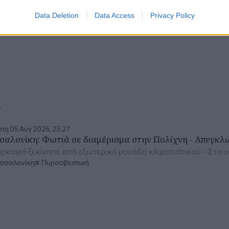
Data Deletion
Data Access
Privacy Policy
α
τη 05 Αυγ 2026, 23:27
σαλονίκη: Φωτιά σε διαμέρισμα στην Πολίχνη - Απεγκλ
ρκαγιά ξεκίνησε από εξωτερική μονάδα κλιματιστικού - Στο 
σσαλονίκη
Πυροσβεστική