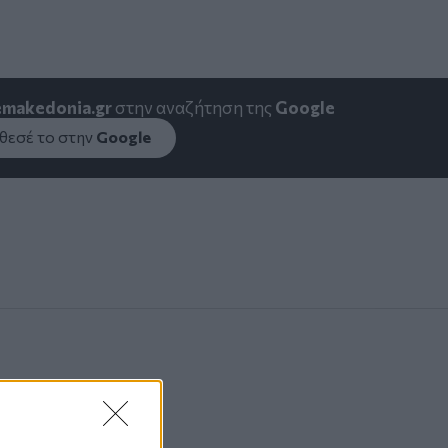
emakedonia.gr
στην αναζήτηση της
Google
εσέ το στην
Google