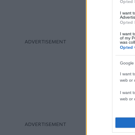
Opted 
I want 
Advertis
Opted 
I want t
of my P
was col
Opted 
Google 
I want t
web or d
I want t
web or d