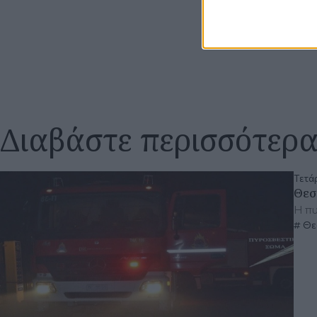
Διαβάστε περισσότερ
Τετάρ
Θεσ
Η πυ
Θε