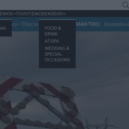
εσσας
ΙΣΜΟΣ
ΠΟΛΙΤΙΣΜΟΣ
EXODOS
Όλες οι πληροφορίες
ΣΗΜΑΝΤΙΚΟ:
Θεσσαλονίκη: Νυχτερ
ΗΜΑ
FOOD &
DRINK
ΑΓΟΡΑ
WEDDING &
SPECIAL
OCCASIONS