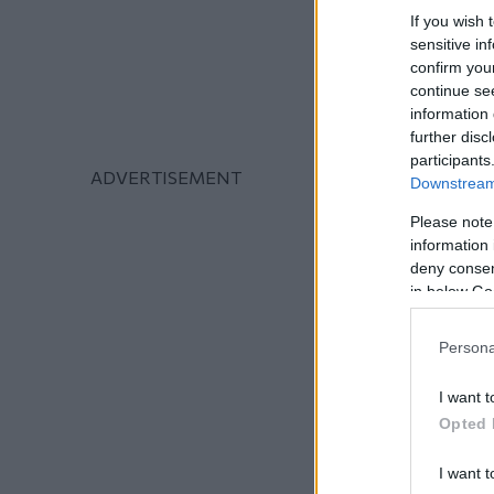
If you wish 
sensitive in
confirm you
continue se
information 
further disc
participants
Downstream 
Please note
information 
deny consent
in below Go
Persona
I want t
Opted 
I want t