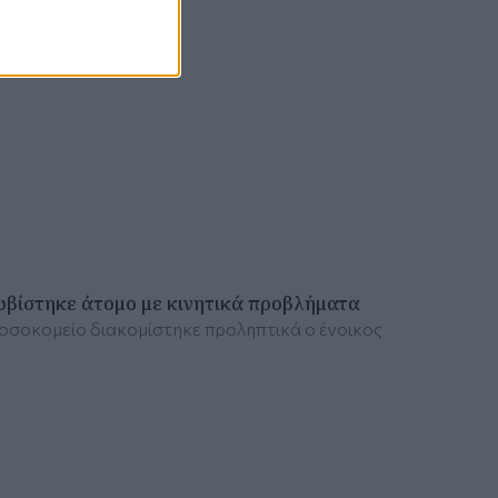
ωβίστηκε άτομο με κινητικά προβλήματα
νοσοκομείο διακομίστηκε προληπτικά ο ένοικος