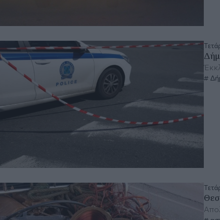
Τετάρ
Δήμ
Έκκλ
Δήμ
Τετάρ
Θεσ
Απολ
ασ