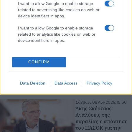
αποσυρθούν άμεσα
I want to allow Google to enable storage
από τη Σαουδική
related to advertising like cookies on web or
device identifiers in apps.
Αραβία οι ελληνικοί
Patriot
I want to allow Google to enable storage
«Όταν μία χώρα
related to analytics like cookies on web or
υπογράφει στρατιωτική
device identifiers in apps.
συμφωνία με τον εχθρό
σου, η μόνη σου κίνηση
για να σώσεις την
CONFIRM
αξιοπρέπειά σου είναι να
αποσύρεις άμεσα τους
Patriot από το έδαφος
Data Deletion
Data Access
Privacy Policy
της»
Σάββατο 08 Αυγ 2026, 15:50
Άκης Σκέρτσος:
Aναλύσεις της
παραλίας η απάντηση
του ΠΑΣΟΚ για την