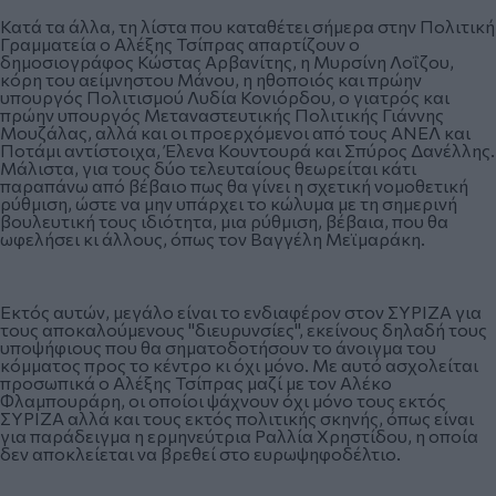
Κατά τα άλλα, τη λίστα που καταθέτει σήμερα στην Πολιτική
Γραμματεία ο Αλέξης Τσίπρας απαρτίζουν ο
δημοσιογράφος Κώστας Αρβανίτης, η Μυρσίνη Λοΐζου,
κόρη του αείμνηστου Μάνου, η ηθοποιός και πρώην
υπουργός Πολιτισμού Λυδία Κονιόρδου, ο γιατρός και
πρώην υπουργός Μεταναστευτικής Πολιτικής Γιάννης
Μουζάλας, αλλά και οι προερχόμενοι από τους ΑΝΕΛ και
Ποτάμι αντίστοιχα, Έλενα Κουντουρά και Σπύρος Δανέλλης.
Μάλιστα, για τους δύο τελευταίους θεωρείται κάτι
παραπάνω από βέβαιο πως θα γίνει η σχετική νομοθετική
ρύθμιση, ώστε να μην υπάρχει το κώλυμα με τη σημερινή
βουλευτική τους ιδιότητα, μια ρύθμιση, βέβαια, που θα
ωφελήσει κι άλλους, όπως τον Βαγγέλη Μεϊμαράκη.
Εκτός αυτών, μεγάλο είναι το ενδιαφέρον στον ΣΥΡΙΖΑ για
τους αποκαλούμενους "διευρυνσίες", εκείνους δηλαδή τους
υποψήφιους που θα σηματοδοτήσουν το άνοιγμα του
κόμματος προς το κέντρο κι όχι μόνο. Με αυτό ασχολείται
προσωπικά ο Αλέξης Τσίπρας μαζί με τον Αλέκο
Φλαμπουράρη, οι οποίοι ψάχνουν όχι μόνο τους εκτός
ΣΥΡΙΖΑ αλλά και τους εκτός πολιτικής σκηνής, όπως είναι
για παράδειγμα η ερμηνεύτρια Ραλλία Χρηστίδου, η οποία
δεν αποκλείεται να βρεθεί στο ευρωψηφοδέλτιο.