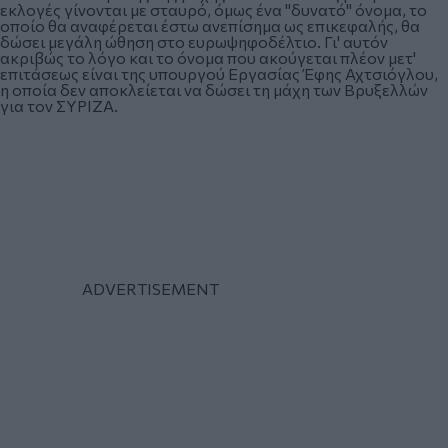
εκλογές γίνονται με σταυρό, όμως ένα "δυνατό" όνομα, το
οποίο θα αναφέρεται έστω ανεπίσημα ως επικεφαλής, θα
δώσει μεγάλη ώθηση στο ευρωψηφοδέλτιο. Γι' αυτόν
ακριβώς το λόγο και το όνομα που ακούγεται πλέον μετ'
επιτάσεως είναι της υπουργού Εργασίας Έφης Αχτσιόγλου,
η οποία δεν αποκλείεται να δώσει τη μάχη των Βρυξελλών
για τον ΣΥΡΙΖΑ.