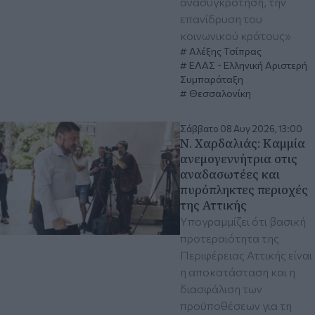
ανασυγκρότηση, την
επανίδρυση του
κοινωνικού κράτους»
Αλέξης Τσίπρας
ΕΛΑΣ - Ελληνική Αριστερή
Συμπαράταξη
Θεσσαλονίκη
Σάββατο 08 Αυγ 2026, 13:00
Ν. Χαρδαλιάς: Καμμία
ανεμογεννήτρια στις
αναδασωτέες και
πυρόπληκτες περιοχές
της Αττικής
Υπογραμμίζει ότι βασική
προτεραιότητα της
Περιφέρειας Αττικής είναι
η αποκατάσταση και η
διασφάλιση των
προϋποθέσεων για τη