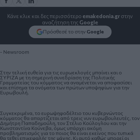
Κάνε κλικ και δες περισσότερο
emakedonia.gr
στην
αναζήτηση της
Google
Πρόσθεσέ το στην
Google
- Newsroom
Στην τελική ευθεία για τις ευρωεκλογές μπαίνει και ο
ΣΥΡΙΖΑ με τη σημερινή συνεδρίαση της Πολιτικής
Γραμματείας του κόμματος να αναμένεται να αποφασίσει
και επίσημα τα ονόματα των πρώτων υποψηφίων για την
Ευρωβουλή.
Συγκεκριμένα, το ευρωψηφοδέλτιο του κυβερνώντος
κόμματος θα απαρτίζεται από τρεις νυν ευρωβουλευτές, τον
Δημήτρη Παπαδημούλη, τον Στέλιο Κούλογλου και την
Κωνσταντίνα Κούνεβα, όμως υπάρχει ακόμη
προβληματισμός για το ποιος θα είναι εκείνος που τυπικά
θα τεθεί επικεφαλής της μάχης. Κι αυτό καθώς μπορεί οι