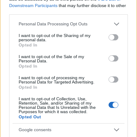
Downstream Participants
that may further disclose it to other
third parties.
Please note that this website/app uses one or more Google
Personal Data Processing Opt Outs
services and may gather and store information including but
not limited to your visit or usage behaviour. You may click to
I want to opt-out of the Sharing of my
personal data.
grant or deny consent to Google and its third-party tags to
Opted In
use your data for below specified purposes in below Google
consent section.
I want to opt-out of the Sale of my
Personal Data.
Opted In
I want to opt-out of processing my
Personal Data for Targeted Advertising.
Opted In
I want to opt-out of Collection, Use,
Retention, Sale, and/or Sharing of my
Personal Data that Is Unrelated with the
Purposes for which it was collected.
Διαβάστε περισσότερα
Opted Out
πριν 1 ώρα
Google consents
Κυρ. Βελόπουλος: Να