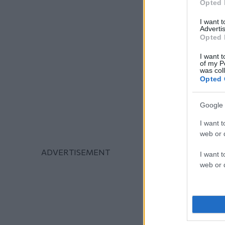
Opted 
I want 
Advertis
Opted 
I want t
of my P
was col
Opted 
Google 
I want t
web or d
I want t
web or d