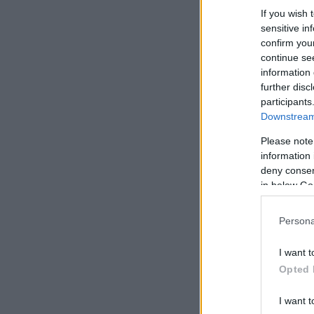
If you wish 
sensitive in
confirm you
continue se
information 
further disc
participants
Downstream 
Please note
information 
deny consent
in below Go
Persona
I want t
Opted 
I want t