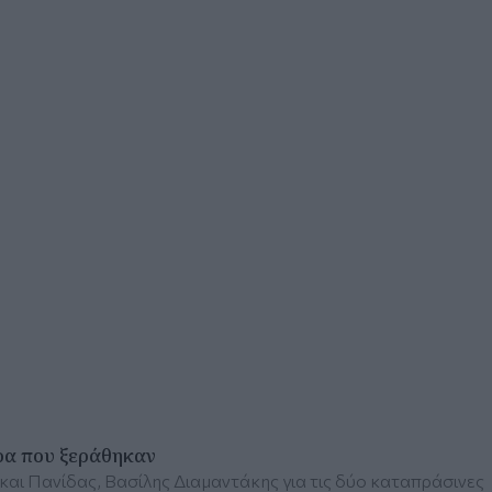
ρα που ξεράθηκαν
και Πανίδας, Βασίλης Διαμαντάκης για τις δύο καταπράσινες