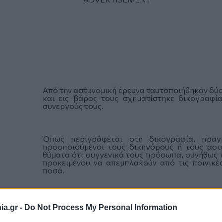
Από την αστυνομική έρευνα ταυτοποιήθηκαν δύο 
και εις βάρος τους σχηματίστηκε δικογραφία
συνεργούς τους.
Όπως περιγράφεται στη δικογραφία, πραγμ
προσποιούμενοι τους δικηγόρους ή τους αστ
θύματα ότι συγγενικά τους πρόσωπα, συνήθως 
προκειμένου να απεμπλακούν από τις ποινικέ
ποσά.
a.gr -
Do Not Process My Personal Information