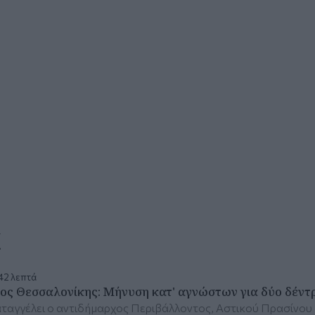
α
42 λεπτά
ος Θεσσαλονίκης: Μήνυση κατ' αγνώστων για δύο δέντ
αταγγέλει ο αντιδήμαρχος Περιβάλλοντος, Αστικού Πρασίνου 