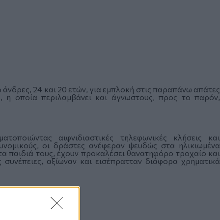
άνδρες, 24 και 20 ετών, για εμπλοκή στις παραπάνω απάτες
, η οποία περιλαμβάνει και άγνωστους, προς το παρόν,
ατοποιώντας αιφνιδιαστικές τηλεφωνικές κλήσεις και
υνομικούς, οι δράστες ανέφεραν ψευδώς στα ηλικιωμένα
τα παιδιά τους, έχουν προκαλέσει θανατηφόρο τροχαίο και
ς συνέπειες, αξίωναν και εισέπρατταν διάφορα χρηματικά