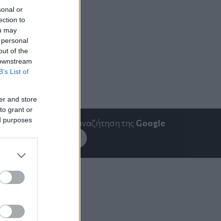
sonal or
ection to
ou may
 personal
out of the
 downstream
B’s List of
er and store
to grant or
ed purposes
emakedonia.gr
στην αναζήτηση της
Google
εσέ το στην
Google