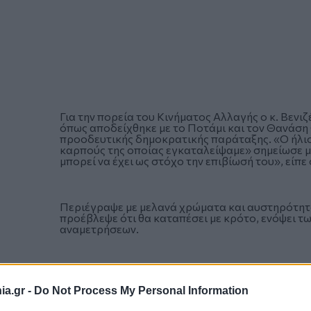
Για την πορεία του Κινήματος Αλλαγής ο κ. Βεν
όπως αποδείχθηκε με το Ποτάμι και τον Θανάσ
προοδευτικής δημοκρατικής παράταξης. «Ο ήλιος
καρπούς της οποίας εγκαταλείψαμε» σημείωσε με
μπορεί να έχει ως στόχο την επιβίωσή του», είπε
Περιέγραψε με μελανά χρώματα και αυστηρότητα
προέβλεψε ότι θα καταπέσει με κρότο, ενόψει τ
αναμετρήσεων.
a.gr -
Do Not Process My Personal Information