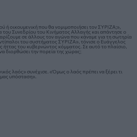
 ή οικουμενική που θα νομιμοποιήσει τον ΣΥΡΙΖΑ;»,
α του
Συνεδρίου του Κινήματος Αλλαγής
και απάντησε ο
 χαρίζουμε σε άλλους τον αγώνα που κάναμε για τη σωτηρία
αντίπαλοι του συστήματος ΣΥΡΙΖΑ», τόνισε ο Ευάγγελος
ς ήττας του κυβερνώντος κόμματος. Σε αυτό το πλαίσιο,
να διορθώσει την πορεία της χώρας;
νικός λαός» συνέχισε. «Όμως ο λαός πρέπει να ξέρει τι
ή μας υπόσταση».