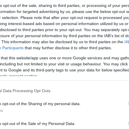
to opt-out of the sale, sharing to third parties, or processing of your per
formation for targeted advertising by us, please use the below opt-out s
r selection. Please note that after your opt-out request is processed y
eing interest-based ads based on personal information utilized by us or
disclosed to third parties prior to your opt-out. You may separately opt-
losure of your personal information by third parties on the IAB’s list of
. This information may also be disclosed by us to third parties on the
IA
Participants
that may further disclose it to other third parties.
 that this website/app uses one or more Google services and may gath
including but not limited to your visit or usage behaviour. You may click 
 to Google and its third-party tags to use your data for below specifi
«Η απώλεια της εξουσίας θα αποκαλύψει το μικρ
επισήμανε ο πρώην πρόεδρος του ΠΑΣΟΚ και διατ
ogle consent section.
κ. Τσίπρα να μιλά ακόμη για εκλογές τον Οκτώβρ
γονίδια ΣΥΡΙΖΑ και ΑΝΕΛ, και χαρακτήρισε το
l Data Processing Opt Outs
o opt-out of the Sharing of my personal data.
Κατηγόρησε την κυβέρνηση για άγνοια και σκοπ
στον διχασμό του ελληνικού λαού συμφωνώντας 
In
παιχνίδια με τα εθνικά θέματα.
o opt-out of the Sale of my Personal Data.