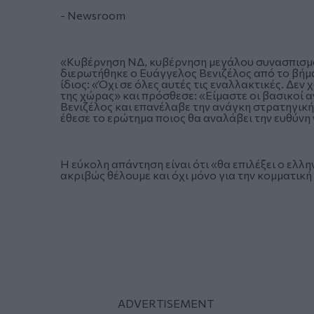
- Newsroom
«Κυβέρνηση ΝΔ, κυβέρνηση μεγάλου συνασπισμού
διερωτήθηκε ο Ευάγγελος Βενιζέλος από το βήμ
ίδιος: «Όχι σε όλες αυτές τις εναλλακτικές. Δεν
της χώρας» και πρόσθεσε: «Είμαστε οι βασικοί 
Βενιζέλος και επανέλαβε την ανάγκη στρατηγική
έθεσε το ερώτημα ποιος θα αναλάβει την ευθύνη 
Η εύκολη απάντηση είναι ότι «θα επιλέξει ο ελλη
ακριβώς θέλουμε και όχι μόνο για την κομματικ