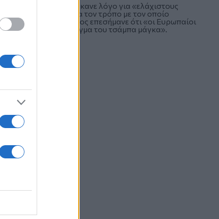
ημοκρατική παράταξη έκανε λόγο για «ελάχιστους
 αναξιοπρέπειας». Για τον τρόπο με τον οποίο
 ο Ευάγγελος Βενιζέλος επεσήμανε ότι «οι Ευρωπαίοι
ον περιφέρουν ως δείγμα του τσάμπα μάγκα».