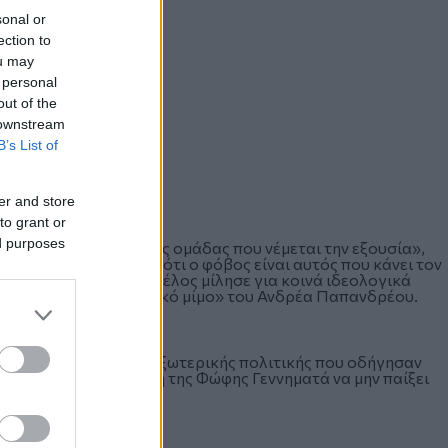
sonal or
ection to
ou may
 personal
out of the
 downstream
B’s List of
er and store
to grant or
ed purposes
ό πολιτικό μέγεθος της ομάδας που νέμεται την εξουσία»,
ύπωσε την εκτίμηση ότι ο φόβος είναι αυτός που κάνει τον
ιο. Ο Ευάγγελος Βενιζέλος μίλησε για κοινά ιδεολογικά
ν πρωθυπουργό «γραφικό μίμο» του Ανδρέα Παπανδρέου.
ιμότητες στα θέματα εξωτερικής πολιτικής που οδήγησαν
με την προειδοποίηση της Φώφης Γεννηματά να μην παίξει