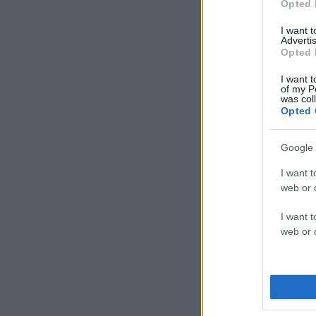
Opted 
I want 
Advertis
Opted 
I want t
of my P
was col
Opted 
Google 
I want t
web or d
I want t
web or d