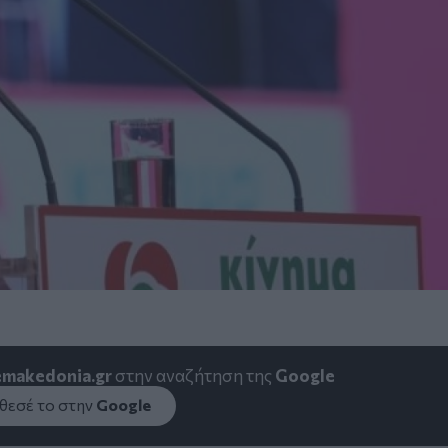
emakedonia.gr
στην αναζήτηση της
Google
εσέ το στην
Google