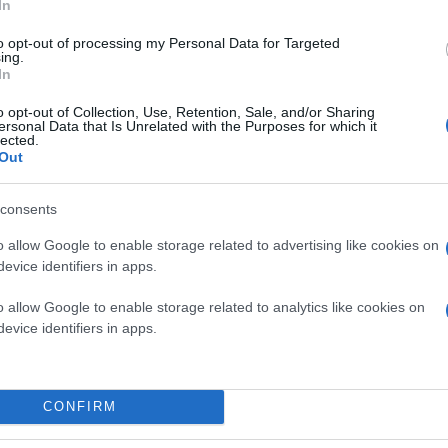
In
Σε ό,τι αφορά στα ανοίγματα του ΣΥΡΙΖΑ στη δ
πρόθυμους που πέρασαν τη γέφυρα της πολιτικής
αντιμετωπίζουν το κυβερνών κόμμα στην Ευρώπη
to opt-out of processing my Personal Data for Targeted
ing.
συμπεριφέρονται τρυφερά στον ΣΥΡΙΖΑ επειδή τ
In
o opt-out of Collection, Use, Retention, Sale, and/or Sharing
ersonal Data that Is Unrelated with the Purposes for which it
lected.
Out
consents
o allow Google to enable storage related to advertising like cookies on
evice identifiers in apps.
o allow Google to enable storage related to analytics like cookies on
evice identifiers in apps.
CONFIRM
ΑΠΕ/ΜΠΕ