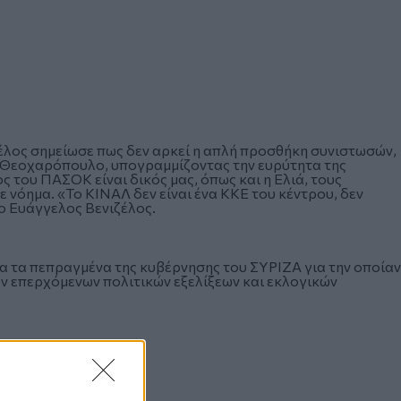
ιζέλος σημείωσε πως δεν αρκεί η απλή προσθήκη συνιστωσών,
η Θεοχαρόπουλο, υπογραμμίζοντας την ευρύτητα της
 του ΠΑΣΟΚ είναι δικός μας, όπως και η Ελιά, τους
 νόημα. «Το ΚΙΝΑΛ δεν είναι ένα ΚΚΕ του κέντρου, δεν
 ο Ευάγγελος Βενιζέλος.
 τα πεπραγμένα της κυβέρνησης του ΣΥΡΙΖΑ για την οποίαν
ων επερχόμενων πολιτικών εξελίξεων και εκλογικών