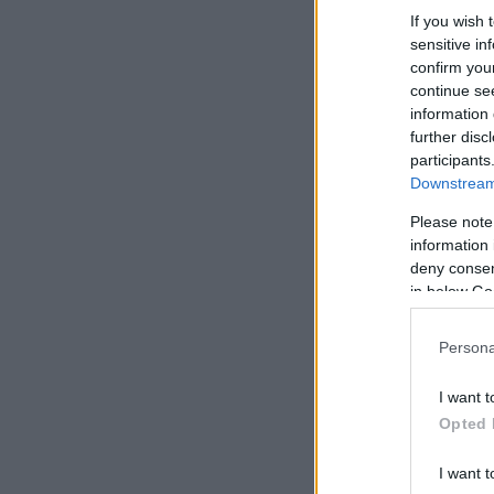
If you wish 
sensitive in
confirm you
continue se
information 
further disc
participants
Downstream 
Please note
information 
deny consent
in below Go
Persona
I want t
Opted 
I want t