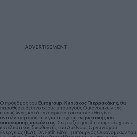
Ο πρόεδρος του
Eurogroup
,
Κυριάκος Πιερρακάκης,
θα
παραθέσει δείπνο στους υπουργούς Οικονομικών της
ευρωζώνης, κατά τη διάρκεια του οποίου θα γίνει
ανταλλαγή απόψεων για τη σχέση
ενεργειακής και
οικονομικής ασφάλειας
. Στη συζήτηση θα συμμετάσχουν ο
εκτελεστικός διευθυντής του Διεθνούς Οργανισμού
Ενέργειας (
IEA
), Dr. Fatih Birol, η υπουργός Οικονομικών του
Ηνωμένου Βασιλείου Rachel Reeves και ο υπουργός