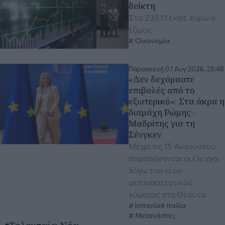
δείκτη
Στα 239,11 εκατ. ευρώ ο
τζίρος
Οικονομία
Παρασκευή 07 Αυγ 2026, 23:48
«Δεν δεχόμαστε
επιβολές από το
εξωτερικό»: Στα άκρα η
διαμάχη Ρώμης -
Μαδρίτης για τη
Σένγκεν
Μέχρι τις 15 Αυγούστου
παρατείνονται οι έλεγχοι
λόγω του νέου
μεταναστευτικού
κύματος στη Θέουτα
Ισπανία
Ιταλία
Μετανάστες