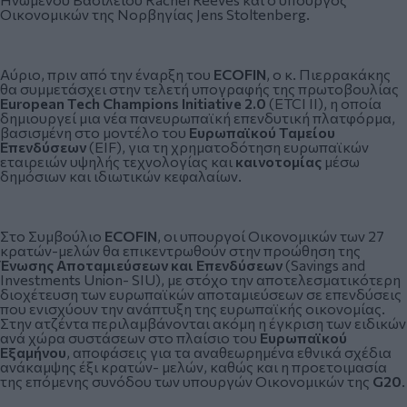
Οικονομικών της Νορβηγίας Jens Stoltenberg.
Αύριο, πριν από την έναρξη του
ECOFIN
, ο κ. Πιερρακάκης
θα συμμετάσχει στην τελετή υπογραφής της πρωτοβουλίας
European Tech Champions Initiative 2.0
(ETCI II), η οποία
δημιουργεί μια νέα πανευρωπαϊκή επενδυτική πλατφόρμα,
βασισμένη στο μοντέλο του
Ευρωπαϊκού Ταμείου
Επενδύσεων
(EIF), για τη χρηματοδότηση ευρωπαϊκών
εταιρειών υψηλής τεχνολογίας και
καινοτομίας
μέσω
δημόσιων και ιδιωτικών κεφαλαίων.
Στο Συμβούλιο
ECOFIN
, οι υπουργοί Οικονομικών των 27
κρατών-μελών θα επικεντρωθούν στην προώθηση της
Ένωσης Αποταμιεύσεων και Επενδύσεων
(Savings and
Investments Union- SIU), με στόχο την αποτελεσματικότερη
διοχέτευση των ευρωπαϊκών αποταμιεύσεων σε επενδύσεις
που ενισχύουν την ανάπτυξη της ευρωπαϊκής οικονομίας.
Στην ατζέντα περιλαμβάνονται ακόμη η έγκριση των ειδικών
ανά χώρα συστάσεων στο πλαίσιο του
Ευρωπαϊκού
Εξαμήνου
, αποφάσεις για τα αναθεωρημένα εθνικά σχέδια
ανάκαμψης έξι κρατών- μελών, καθώς και η προετοιμασία
της επόμενης συνόδου των υπουργών Οικονομικών της
G20
.