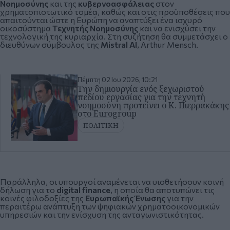
Νοημοσύνης
και της
κυβερνοασφάλειας
στον
χρηματοπιστωτικό τομέα, καθώς και στις προϋποθέσεις που
απαιτούνται ώστε η Ευρώπη να αναπτύξει ένα ισχυρό
οικοσύστημα
Τεχνητής Νοημοσύνης
και να ενισχύσει την
τεχνολογική της κυριαρχία. Στη συζήτηση θα συμμετάσχει ο
διευθύνων σύμβουλος της
Mistral AI
, Arthur Mensch.
Πέμπτη 02 Ιου 2026, 10:21
Την δημιουργία ενός ξεχωριστού
πεδίου εργασίας για την τεχνητή
νοημοσύνη προτείνει ο Κ. Πιερρακάκης
στο Eurogroup
ΠΟΛΙΤΙΚΗ
Παράλληλα, οι υπουργοί αναμένεται να υιοθετήσουν κοινή
δήλωση για το
digital finance
, η οποία θα αποτυπώνει τις
κοινές φιλοδοξίες της
Ευρωπαϊκής Ένωσης
για την
περαιτέρω ανάπτυξη των ψηφιακών χρηματοοικονομικών
υπηρεσιών και την ενίσχυση της ανταγωνιστικότητας.