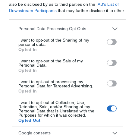
also be disclosed by us to third parties on the
IAB’s List of
Downstream Participants
that may further disclose it to other
third parties.
Please note that this website/app uses one or more Google
Personal Data Processing Opt Outs
services and may gather and store information including but
not limited to your visit or usage behaviour. You may click to
I want to opt-out of the Sharing of my
personal data.
grant or deny consent to Google and its third-party tags to
Opted In
use your data for below specified purposes in below Google
consent section.
I want to opt-out of the Sale of my
Personal Data.
Opted In
I want to opt-out of processing my
Personal Data for Targeted Advertising.
Opted In
I want to opt-out of Collection, Use,
Retention, Sale, and/or Sharing of my
Personal Data that Is Unrelated with the
Purposes for which it was collected.
Opted Out
Google consents