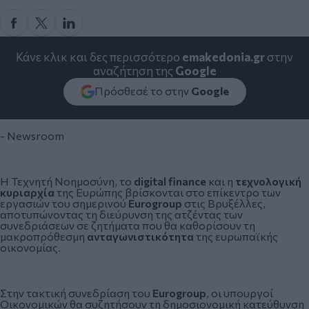
Κάνε κλικ και δες περισσότερο
emakedonia.gr
στην
αναζήτηση της
Google
Πρόσθεσέ το στην
Google
- Newsroom
Η
Τεχνητή Νοημοσύνη,
το
digital finance
και η
τεχνολογική
κυριαρχία
της Ευρώπης βρίσκονται στο επίκεντρο των
εργασιών του σημερινού
Eurogroup
στις Βρυξέλλες,
αποτυπώνοντας τη διεύρυνση της ατζέντας των
συνεδριάσεων σε ζητήματα που θα καθορίσουν τη
μακροπρόθεσμη
ανταγωνιστικότητα
της ευρωπαϊκής
οικονομίας.
Στην τακτική συνεδρίαση του
Eurogroup
, οι υπουργοί
Οικονομικών θα συζητήσουν τη δημοσιονομική κατεύθυνση