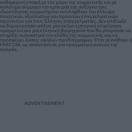
καθημερινή επαφή με τον χώρο της κομμωτικής και με
πολύτιμο σύμμαχο την εμπειρία της συζύγου του,
ιδιοκτήτριας κομμωτηρίου αντιλήφθηκε την έλλειψη
ποιοτικών, αξιόπιστων και προσιτών επαγγελματικών
προϊόντων για τους Έλληνες επαγγελματίες. Δεν επιδίωξε
να δημιουργήσει απλώς μία ακόμη εμπορική επιχείρηση
οραματίστηκε μια ελληνική βιομηχανία που θα μπορούσε να
στηρίξει ουσιαστικά τον κλάδο της κομμωτικής και να
προσφέρει λύσεις υψηλών προδιαγραφών. Έτσι γεννήθηκε η
FARCOM, ως απάντηση σε μια πραγματική ανάγκη της
αγοράς.