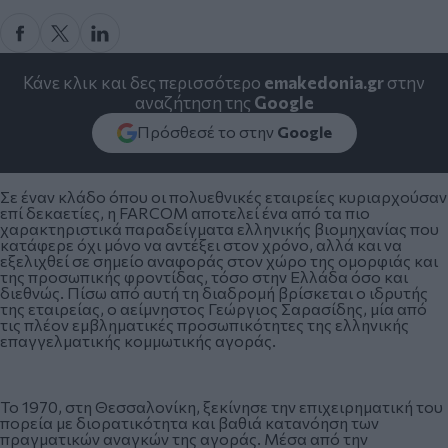
Κάνε κλικ και δες περισσότερο
emakedonia.gr
στην
αναζήτηση της
Google
Πρόσθεσέ το στην
Google
Σε έναν κλάδο όπου οι πολυεθνικές εταιρείες κυριαρχούσαν
επί δεκαετίες, η FARCOM αποτελεί ένα από τα πιο
χαρακτηριστικά παραδείγματα ελληνικής βιομηχανίας που
κατάφερε όχι μόνο να αντέξει στον χρόνο, αλλά και να
εξελιχθεί σε σημείο αναφοράς στον χώρο της ομορφιάς και
της προσωπικής φροντίδας, τόσο στην Ελλάδα όσο και
διεθνώς. Πίσω από αυτή τη διαδρομή βρίσκεται ο ιδρυτής
της εταιρείας, ο αείμνηστος Γεώργιος Σαρασίδης, μία από
τις πλέον εμβληματικές προσωπικότητες της ελληνικής
επαγγελματικής κομμωτικής αγοράς.
Το 1970, στη Θεσσαλονίκη, ξεκίνησε την επιχειρηματική του
πορεία με διορατικότητα και βαθιά κατανόηση των
πραγματικών αναγκών της αγοράς. Μέσα από την