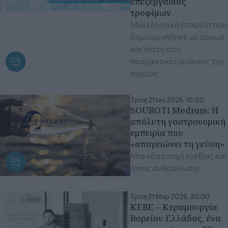
επεξεργασίας
τροφίμων
Μια ελληνική εταιρεία που
δημιουργήθηκε με όραμα
και πίστη στις
πραγματικές ανάγκες της
αγοράς
Τρίτη 21 Ιου 2026, 10:00
SOUROTI Medium: Η
απόλυτη γαστρονομική
εμπειρία που
«απογειώνει τη γεύση»
Μια νέα εποχή ευεξίας και
ήπιας ανθράκωσης
Τρίτη 31 Μαρ 2026, 20:00
ΚΕΒΕ – Κεραμουργία
Βορείου Ελλάδας, ένα