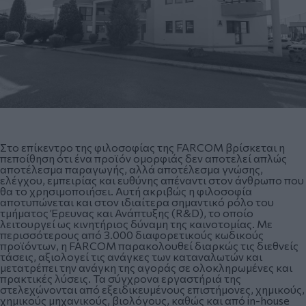
Στο επίκεντρο της φιλοσοφίας της FARCOM βρίσκεται η
πεποίθηση ότι ένα προϊόν ομορφιάς δεν αποτελεί απλώς
αποτέλεσμα παραγωγής, αλλά αποτέλεσμα γνώσης,
ελέγχου, εμπειρίας και ευθύνης απέναντι στον άνθρωπο που
θα το χρησιμοποιήσει. Αυτή ακριβώς η φιλοσοφία
αποτυπώνεται και στον ιδιαίτερα σημαντικό ρόλο του
τμήματος Έρευνας και Ανάπτυξης (R&D), το οποίο
λειτουργεί ως κινητήριος δύναμη της καινοτομίας. Με
περισσότερους από 3.000 διαφορετικούς κωδικούς
προϊόντων, η FARCOM παρακολουθεί διαρκώς τις διεθνείς
τάσεις, αξιολογεί τις ανάγκες των καταναλωτών και
μετατρέπει την ανάγκη της αγοράς σε ολοκληρωμένες και
πρακτικές λύσεις. Τα σύγχρονα εργαστήριά της
στελεχώνονται από εξειδικευμένους επιστήμονες, χημικούς,
χημικούς μηχανικούς, βιολόγους, καθώς και από in-house