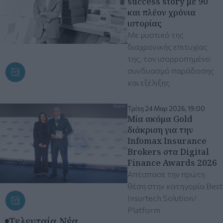
success story με 90
και πλέον χρόνια
ιστορίας
Με μυστικό της
διαχρονικής επιτυχίας
της, τον ισορροπημένο
συνδυασμό παράδοσης
και εξέλιξης
Τρίτη 24 Μαρ 2026, 19:00
Μία ακόμα Gold
διάκριση για την
Infomax Insurance
Brokers στα Digital
Finance Awards 2026
Απέσπασε την πρώτη
θέση στην κατηγορία Best
Insurtech Solution/
Platform
Τελευταία Νέα