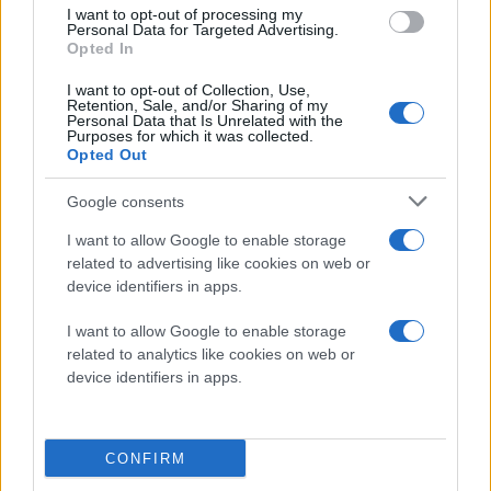
I want to opt-out of processing my
Personal Data for Targeted Advertising.
Opted In
I want to opt-out of Collection, Use,
Retention, Sale, and/or Sharing of my
Personal Data that Is Unrelated with the
Purposes for which it was collected.
Opted Out
Google consents
Απέναντι σε ισχυρούς διεθνείς κολοσσούς του κλάδου, η
FARCOM δεν επιχείρησε ποτέ να λειτουργήσει μιμητικά.
I want to allow Google to enable storage
Αντιθέτως, αξιοποίησε αυτό που δύσκολα μπορεί να
αποκτήσει ένας μεγάλος πολυεθνικός οργανισμός: άμεση
related to advertising like cookies on web or
επαφή με τον επαγγελματία, βαθιά γνώση του καταναλωτή,
device identifiers in apps.
ευελιξία στις αποφάσεις και αυθεντική ελληνική ταυτότητα.
Για τον Θέμη και τον Δημήτρη Σαρασίδη, η επιτυχία της
εταιρείας βασίστηκε διαχρονικά στη συνέπεια, στην
I want to allow Google to enable storage
ποιότητα, στον σεβασμό προς τον συνεργάτη και στη
related to analytics like cookies on web or
συνεχή επένδυση στους ανθρώπους της. Ο Θέμης Σαρασίδης
device identifiers in apps.
εκφράζει τη στρατηγική κατεύθυνση και την εξωστρέφεια
της εταιρείας, ενώ ο Δημήτρης Σαρασίδης συμβάλλει
ουσιαστικά στη διατήρηση της συνοχής, της σταθερότητας
και της οικογενειακής φιλοσοφίας που χαρακτηρίζει τη
FARCOM από την ίδρυσή της.
CONFIRM