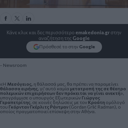
Κάνε κλικ και δες περισσότερο
emakedonia.gr
στην
αναζήτηση της
Google
Πρόσθεσέ το στην
Google
- Newsroom
«Η
Μεσόγειος,
η θάλασσά μας, θα πρέπει να παραμείνει
θάλασσα ειρήνης
, γι' αυτό καμία
μετατροπή της σε θέατρο
πολεμικών επιχειρήσεων δεν πρόκειται να γίνει ανεκτή
»,
υπογράμμισε ο υπουργός Εξωτερικών
Γιώργος
Γεραπετρίτης
, σε κοινές δηλώσεις με τον
Κροάτη
ομόλογό
του
Γκόρνταν Γκέρλιτς Ράντμαν
(Gordan Grlić Radman), ο
οποίος πραγματοποιεί επίσκεψη στην Αθήνα.