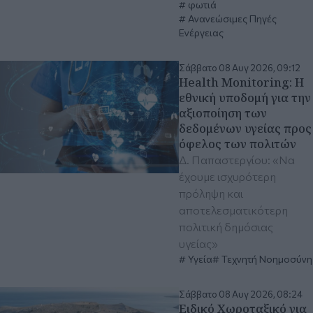
φωτιά
Ανανεώσιμες Πηγές
Ενέργειας
Σάββατο 08 Αυγ 2026, 09:12
Health Monitoring: Η
εθνική υποδομή για την
αξιοποίηση των
δεδομένων υγείας προς
όφελος των πολιτών
Δ. Παπαστεργίου: «Να
έχουμε ισχυρότερη
πρόληψη και
αποτελεσματικότερη
πολιτική δημόσιας
υγείας»
Υγεία
Τεχνητή Νοημοσύνη
Σάββατο 08 Αυγ 2026, 08:24
Ειδικό Χωροταξικό για