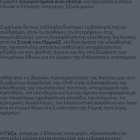
είμαστε
συγκρατημένα αισιόδοξοι
για εξεύρεση λύσης»,
τόνισε ο Έλληνας υπουργός Εξωτερικών.
Σημείωσε δε πως η Ελλάδα διατηρεί τη βούλησή της να
συνδράμει, όταν οι συνθήκες το επιτρέψουν, στις
πρωτοβουλίες για τη διασφάλιση της ελεύθερης διέλευσης
από τα
Στενά του Ορμούζ
. «Η διατήρηση της ελευθερίας
της ναυσιπλοΐας αποτελεί καθολική υποχρέωση που
εδράζεται στο Διεθνές Δίκαιο και δη, στη Σύμβαση των
Ηνωμένων Εθνών για το Δίκαιο της Θάλασσας», επεσήμανε.
«Μία από τις βασικές προτεραιότητες της θητείας μας στο
Συμβούλιο Ασφαλείας του ΟΗΕ είναι η διασφάλιση της
ελευθερίας της ναυσιπλοΐας παντού», υπογράμμισε και
πρόσθεσε. «Η ελευθερία αυτή είναι άμεσα συνυφασμένη με
την παγκόσμια εφοδιαστική αλυσίδα, την ενέργεια, τις
εμπορικές συναλλαγές, την επισιτιστική ασφάλεια και ήταν
ένα κεντρικό θέμα στη Συνάντηση της Ρώμης πριν λίγες
ημέρες».
Η
Γάζα
, ανέφερε ο Έλληνας υπουργός, εξακολουθεί να
αποτελεί καίρια εστία ανησυχίας και ενδιαφέροντος.