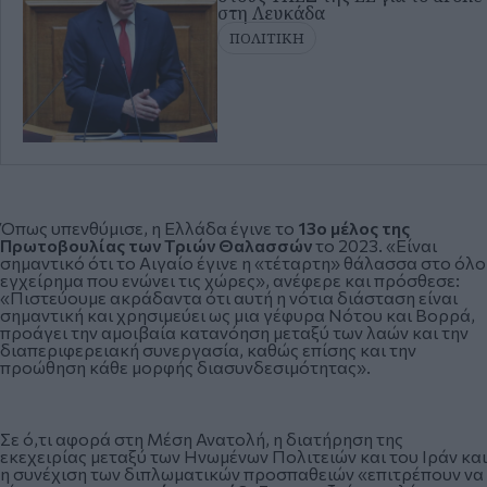
στη Λευκάδα
ΠΟΛΙΤΙΚΗ
Όπως υπενθύμισε, η Ελλάδα έγινε το
13ο μέλος της
Πρωτοβουλίας των Τριών Θαλασσών
το 2023. «Είναι
σημαντικό ότι το Αιγαίο έγινε η «τέταρτη» θάλασσα στο όλο
εγχείρημα που ενώνει τις χώρες», ανέφερε και πρόσθεσε:
«Πιστεύουμε ακράδαντα ότι αυτή η νότια διάσταση είναι
σημαντική και χρησιμεύει ως μια γέφυρα Νότου και Βορρά,
προάγει την αμοιβαία κατανόηση μεταξύ των λαών και την
διαπεριφερειακή συνεργασία, καθώς επίσης και την
προώθηση κάθε μορφής διασυνδεσιμότητας».
Σε ό,τι αφορά στη Μέση Ανατολή, η διατήρηση της
εκεχειρίας μεταξύ των Ηνωμένων Πολιτειών και του Ιράν και
η συνέχιση των διπλωματικών προσπαθειών «επιτρέπουν να