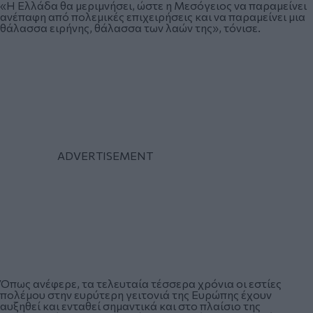
«Η Ελλάδα θα μεριμνήσει, ώστε η Μεσόγειος να παραμείνει
ανέπαφη από πολεμικές επιχειρήσεις και να παραμείνει μια
θάλασσα ειρήνης, θάλασσα των λαών της», τόνισε.
Όπως ανέφερε, τα τελευταία τέσσερα χρόνια οι εστίες
πολέμου στην ευρύτερη γειτονιά της Ευρώπης έχουν
αυξηθεί και ενταθεί σημαντικά και στο πλαίσιο της