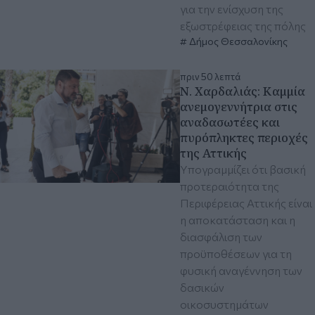
για την ενίσχυση της
εξωστρέφειας της πόλης
Δήμος Θεσσαλονίκης
πριν 50 λεπτά
Ν. Χαρδαλιάς: Καμμία
ανεμογεννήτρια στις
αναδασωτέες και
πυρόπληκτες περιοχές
της Αττικής
Υπογραμμίζει ότι βασική
προτεραιότητα της
Περιφέρειας Αττικής είναι
η αποκατάσταση και η
διασφάλιση των
προϋποθέσεων για τη
φυσική αναγέννηση των
δασικών
οικοσυστημάτων