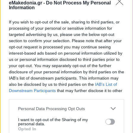
περαιτέρω ενδυνάμωση της διμερούς οικονομικής μας
eMakedonia.gr -
Do Not Process My Personal
συνεργασίας, ιδίως στους τομείς των επενδύσεων, των
Information
μεταφορών, του τουρισμού, των πολιτιστικών και
μορφωτικών ανταλλαγών.
If you wish to opt-out of the sale, sharing to third parties, or
processing of your personal or sensitive information for
targeted advertising by us, please use the below opt-out
Κροάτης ΥΠΕΞ: «Ελλάδα και Κροατία
section to confirm your selection. Please note that after your
διαδραματίζουν συμπληρωματικούς ρόλους ως
opt-out request is processed you may continue seeing
πυλώνες ενεργειακής ασφάλειας στην Κεντρική και
interest-based ads based on personal information utilized by
Νότια Ευρώπη»
us or personal information disclosed to third parties prior to
your opt-out. You may separately opt-out of the further
disclosure of your personal information by third parties on the
IAB’s list of downstream participants. This information may
Ο υπουργός Εξωτερικών της Κροατίας από την πλευρά του
also be disclosed by us to third parties on the
IAB’s List of
εξήρε τις διμερείς σχέσεις των δύο χωρών και τη
συνεργασίας σε επίπεδο ΕΕ και στο ΝΑΤΟ, αλλά και στο
Downstream Participants
that may further disclose it to other
πλαίσιο του MED9.
third parties.
Please note that this website/app uses one or more Google
Personal Data Processing Opt Outs
services and may gather and store information including but
Ανέφερε πως Αθήνα και Ζάγκρεμπ έχουν κοινές θέσεις σε
πολλά θέματα και κάλεσε σε ακόμη μεγαλύτερη
not limited to your visit or usage behaviour. You may click to
I want to opt-out of the Sharing of my
συνεργασίας σε θέματα ενέργειας, αλλά και στην αμυντική
personal data.
grant or deny consent to Google and its third-party tags to
βιομηχανία.
Opted In
use your data for below specified purposes in below Google