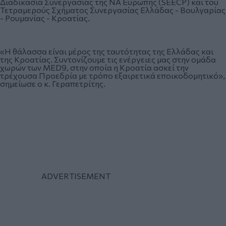
Διαδικασία Συνεργασίας της ΝΑ Ευρώπης (SEECP) και του
Τετραμερούς Σχήματος Συνεργασίας Ελλάδας - Βουλγαρίας
- Ρουμανίας - Κροατίας.
«Η θάλασσα είναι μέρος της ταυτότητας της Ελλάδας και
της Κροατίας. Συντονίζουμε τις ενέργειες μας στην ομάδα
χωρών των MED9, στην οποία η Κροατία ασκεί την
τρέχουσα Προεδρία με τρόπο εξαιρετικά εποικοδομητικό»,
σημείωσε ο κ.
Γεραπετρίτης
.