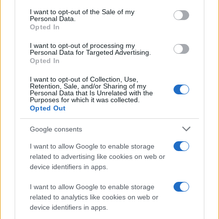
consent section.
I want to opt-out of the Sale of my
Personal Data.
«Ελλάδα και Κροατία διαδραματίζουν συμπληρωματικούς
Opted In
ρόλους ως πυλώνες ενεργειακής ασφάλειας στην κεντρική
και Νότια Ευρώπη», τόνισε χαρακτηριστικά, προσθέτοντας
I want to opt-out of processing my
ότι συμβάλλουν στη διαφοροποίηση των ενεργειακών
Personal Data for Targeted Advertising.
πηγών.
Opted In
I want to opt-out of Collection, Use,
Retention, Sale, and/or Sharing of my
Υπογράμμισε ακόμη την προσήλωση των δύο χωρών στον
Personal Data that Is Unrelated with the
ευρωπαϊκό πυλώνα του ΝΑΤΟ, ενώ τόνισε πως Ουκρανία και
Purposes for which it was collected.
Μέση Ανατολή αποτελούν απόλυτες προτεραιότητες.
Opted Out
Google consents
«Πρέπει να βρεθεί λύση για να προστατευθεί η Ελευθερία
της ναυσιπλοΐας στα στενά του Ορμούζ», ανέφερε.
I want to allow Google to enable storage
related to advertising like cookies on web or
device identifiers in apps.
Σημείωσε ακόμη πως με τον Έλληνα ΥΠΕΞ αντάλλαξαν
απόψεις για τη μετανάστευση και τόνισε πως και οι δύο
I want to allow Google to enable storage
χώρες έχουν κοινό συμφέρον να λειτουργήσει το σύστημα
related to analytics like cookies on web or
διαχείρισης της μετανάστευσης.
device identifiers in apps.