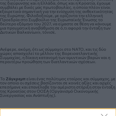
της διεύρυνσης και η Ελλάδα, όπως και η Κροατία, έχουμε
συμβάλει με δικές μας πρωτοβουλίες, η οποία πλέον είναι
εξαιρετικά σημαντική για την ενίσχυση της ανθεκτικότητας
της Ευρώπης. Φιλοδοξούμε, με ορίζοντα την ελληνική
Προεδρία στο Συμβούλιο της Ευρωπαϊκής Ένωσης το
δεύτερο εξάμηνο του 2027, να είμαστε σε θέση να κάνουμε
μια πραγματική αναβάθμιση σε ό,τι αφορά την ένταξη των
Δυτικών Βαλκανίων», τόνισε.
Ανέφερε, ακόμη, ότι ως σύμμαχοι στο ΝΑΤΟ, και τις δύο
χώρες απασχολεί το μέλλον της Βορειοατλαντικής
Συμμαχίας, η δίκαιη κατανομή των αμυντικών βαρών και η
περαιτέρω προώθηση των διατλαντικών σχέσεων.
Το
Ζάγκρεμπ
είναι ένας πολύτιμος εταίρος και σύμμαχος, με
τον οποίο οι σχέσεις βασίζονται σε κοινές αξίες και αρχές
επεσήμανε και επανέλαβε την αμέριστη στήριξη στην ένταξη
της Κροατίας στον ΟΟΣΑ (Οργανισμό Οικονομικής
Συνεργασίας και Ανάπτυξης).
Κατά τη διάρκεια της συνάντησης συζήτησαν ακόμη για την