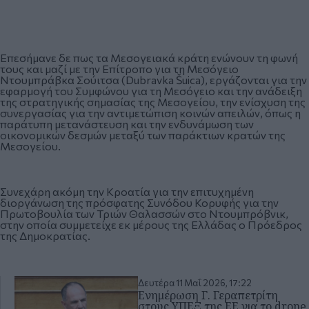
Επεσήμανε δε πως τα Μεσογειακά κράτη ενώνουν τη φωνή
τους και μαζί με την Επίτροπο για τη Μεσόγειο
Ντουμπράβκα Σούιτσα (Dubravka Šuica), εργάζονται για την
εφαρμογή του Συμφώνου για τη Μεσόγειο και την ανάδειξη
της στρατηγικής σημασίας της Μεσογείου, την ενίσχυση της
συνεργασίας για την αντιμετώπιση κοινών απειλών, όπως η
παράτυπη μετανάστευση και την ενδυνάμωση των
οικονομικών δεσμών μεταξύ των παράκτιων κρατών της
Μεσογείου.
Συνεχάρη ακόμη την Κροατία για την επιτυχημένη
διοργάνωση της πρόσφατης Συνόδου Κορυφής για την
Πρωτοβουλία των Τριών Θαλασσών στο Ντουμπρόβνικ,
στην οποία συμμετείχε εκ μέρους της Ελλάδας ο Πρόεδρος
της Δημοκρατίας.
Δευτέρα 11 Μαΐ 2026, 17:22
Ενημέρωση Γ. Γεραπετρίτη
στους ΥΠΕΞ της ΕΕ για το drone