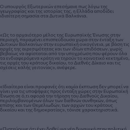
Ο υπουργός Εξωτερικών επεσήμανε πως λόγω της
γεωγραφίας και της ιστορίας της, η Ελλάδα αποδίδει
ιδιαίτερη σημασία στα Δυτικά Βαλκάνια.
«Ως το αρχαιότερο μέλος της Ευρωπαϊκής Ένωσης στην
περιοχή, παραμένει επισπεύδουσα χώρα στην ένταξη των
Δυτικών Βαλκανίων στην ευρωπαϊκή οικογένεια, με βάση τις
αρχές της αιρεσιμότητας και των ιδίων επιδόσεων, χωρίς
βεβαίως να αφίσταται από την υποχρέωση που φέρουν όλα
τα ενδιαφερόμενα κράτη να τηρούν το κοινοτικό κεκτημένο,
τις αρχές του κράτους δικαίου, το Διεθνές Δίκαιο και τις
σχέσεις καλής γειτονίας», ανέφερε.
«Ιδιαίτερα είναι προφανές ότι καμία έκπτωση δεν μπορεί να
γίνει για τις υποψήφιες προς ένταξη χώρες στην Ευρωπαϊκή
Ένωση σε ό,τι αφορά την τήρηση του Διεθνούς Δικαίου,
περιλαμβανομένων όλων των διεθνών συνθηκών, όπως
επίσης και των Θεμελιωδών, των αρχών του κράτους
δικαίου και της δημοκρατίας», τόνισε χαρακτηριστικά.
«Πιστεύουμε ότι έχει δοθεί μια νέα δυναμική στην πολιτική