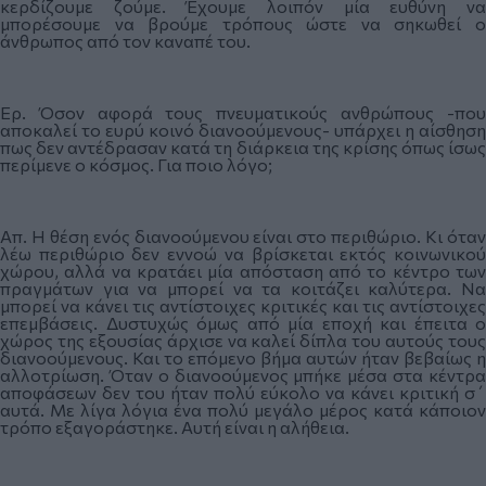
κερδίζουμε ζούμε. Έχουμε λοιπόν μία ευθύνη να
μπορέσουμε να βρούμε τρόπους ώστε να σηκωθεί ο
άνθρωπος από τον καναπέ του.
Ερ. Όσον αφορά τους πνευματικούς ανθρώπους -που
αποκαλεί το ευρύ κοινό διανοούμενους- υπάρχει η αίσθηση
πως δεν αντέδρασαν κατά τη διάρκεια της κρίσης όπως ίσως
περίμενε ο κόσμος. Για ποιο λόγο;
Απ. Η θέση ενός διανοούμενου είναι στο περιθώριο. Κι όταν
λέω περιθώριο δεν εννοώ να βρίσκεται εκτός κοινωνικού
χώρου, αλλά να κρατάει μία απόσταση από το κέντρο των
πραγμάτων για να μπορεί να τα κοιτάζει καλύτερα. Να
μπορεί να κάνει τις αντίστοιχες κριτικές και τις αντίστοιχες
επεμβάσεις. Δυστυχώς όμως από μία εποχή και έπειτα ο
χώρος της εξουσίας άρχισε να καλεί δίπλα του αυτούς τους
διανοούμενους. Και το επόμενο βήμα αυτών ήταν βεβαίως η
αλλοτρίωση. Όταν ο διανοούμενος μπήκε μέσα στα κέντρα
αποφάσεων δεν του ήταν πολύ εύκολο να κάνει κριτική σ΄
αυτά. Με λίγα λόγια ένα πολύ μεγάλο μέρος κατά κάποιον
τρόπο εξαγοράστηκε. Αυτή είναι η αλήθεια.