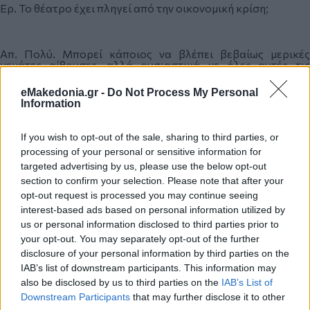
Ερ. Το θέατρο έχει πληγεί από την οικονομική κρίση;
Απ. Πολύ. Μπορεί κάποιος να βλέπει βεβαίως μερικές
γεμάτες αίθουσες, αλλά ουσιαστικά με όλες αυτές τις
προσπάθειες ορισμένων παραγωγών, με τα εκπτωτικά
εισιτήρια όπως ένα εισιτήριο για τέσσερα άτομα, έχει
eMakedonia.gr -
Do Not Process My Personal
πληγεί ιδιαιτέρως. Η μεγαλύτερη πληγή είναι η συσσώρευση
Information
νέων παραγωγών οι οποίοι μπορεί να μην γνωρίζουν πολύ
καλά τη δουλειά ή να τη γνωρίζουν και πονηρώς να
εισχώρησαν σ΄ αυτήν, επειδή κατάλαβαν ότι το θέατρο ίσως
If you wish to opt-out of the sale, sharing to third parties, or
είναι ο χώρος με το πιο φθηνό εργατικό δυναμικό. Γιατί οι
processing of your personal or sensitive information for
καλλιτέχνες, έχοντας ανάγκη να εκφραστούν πολλές φορές
«ξεχνούν» ότι είναι και εργαζόμενοι. Όταν λέω πως
targeted advertising by us, please use the below opt-out
«ξεχνούν» φυσικά δεν κυριολεκτώ. Το αναφέρω
section to confirm your selection. Please note that after your
προκειμένου να επισημάνω πως εκεί έρχεται ο πονηρός
opt-out request is processed you may continue seeing
παραγωγός για να τους εκμεταλλευτεί στο έπακρο..
interest-based ads based on personal information utilized by
us or personal information disclosed to third parties prior to
your opt-out. You may separately opt-out of the further
Ερ. Μόνο το θέατρο στην Ελλάδα διέρχεται κρίση ή
disclosure of your personal information by third parties on the
γενικότερα ο κλάδος σας, σε μια στιγμή που ο Γιώργος
Λάνθιμος μεσουρανεί πλέον στο παγκόσμιο καλλιτεχνικό
IAB’s list of downstream participants. This information may
στερέωμα;
also be disclosed by us to third parties on the
IAB’s List of
Downstream Participants
that may further disclose it to other