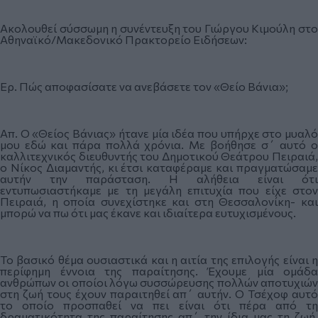
Ακολουθεί σύσσωμη η συνέντευξη του Γιώργου Κιμούλη στο
Αθηναϊκό/Μακεδονικό Πρακτορείο Ειδήσεων:
Ερ. Πώς αποφασίσατε να ανεβάσετε τον «Θείο Βάνια»;
Απ. Ο «Θείος Βάνιας» ήτανε μία ιδέα που υπήρχε στο μυαλό
μου εδώ και πάρα πολλά χρόνια. Με βοήθησε σ΄ αυτό ο
καλλιτεχνικός διευθυντής του Δημοτικού Θεάτρου Πειραιά,
ο Νίκος Διαμαντής, κι έτσι καταφέραμε και πραγματώσαμε
αυτήν την παράσταση. Η αλήθεια είναι ότι
εντυπωσιαστήκαμε με τη μεγάλη επιτυχία που είχε στον
Πειραιά, η οποία συνεχίστηκε και στη Θεσσαλονίκη- και
μπορώ να πω ότι μας έκανε και ιδιαίτερα ευτυχισμένους.
Το βασικό θέμα ουσιαστικά και η αιτία της επιλογής είναι η
περίφημη έννοια της παραίτησης. Έχουμε μία ομάδα
ανθρώπων οι οποίοι λόγω συσσώρευσης πολλών αποτυχιών
στη ζωή τους έχουν παραιτηθεί απ΄ αυτήν. Ο Τσέχοφ αυτό
το οποίο προσπαθεί να πει είναι ότι πέρα από τη
δραματικότητα της παραίτησης απ΄ την ίδια μας τη ζωή,