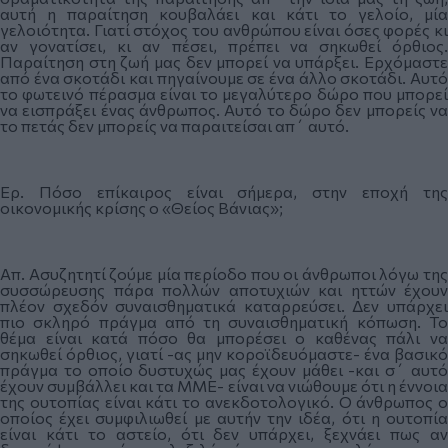
αυτή η παραίτηση κουβαλάει και κάτι το γελοίο, μία
γελοιότητα. Γιατί στόχος του ανθρώπου είναι όσες φορές κι
αν γονατίσει, κι αν πέσει, πρέπει να σηκωθεί όρθιος.
Παραίτηση στη ζωή μας δεν μπορεί να υπάρξει. Ερχόμαστε
από ένα σκοτάδι και πηγαίνουμε σε ένα άλλο σκοτάδι. Αυτό
το φωτεινό πέρασμα είναι το μεγαλύτερο δώρο που μπορεί
να εισπράξει ένας άνθρωπος. Αυτό το δώρο δεν μπορείς να
το πετάς δεν μπορείς να παραιτείσαι απ΄ αυτό.
Ερ. Πόσο επίκαιρος είναι σήμερα, στην εποχή της
οικονομικής κρίσης ο «Θείος Βάνιας»;
Απ. Ασυζητητί ζούμε μία περίοδο που οι άνθρωποι λόγω της
συσσώρευσης πάρα πολλών αποτυχιών και ηττών έχουν
πλέον σχεδόν συναισθηματικά καταρρεύσει. Δεν υπάρχει
πιο σκληρό πράγμα από τη συναισθηματική κόπωση. Το
θέμα είναι κατά πόσο θα μπορέσει ο καθένας πάλι να
σηκωθεί όρθιος, γιατί -ας μην κοροϊδευόμαστε- ένα βασικό
πράγμα το οποίο δυστυχώς μας έχουν μάθει -και σ΄ αυτό
έχουν συμβάλλει και τα ΜΜΕ- είναι να νιώθουμε ότι η έννοια
της ουτοπίας είναι κάτι το ανεκδοτολογικό. Ο άνθρωπος ο
οποίος έχει συμφιλιωθεί με αυτήν την ιδέα, ότι η ουτοπία
είναι κάτι το αστείο, ότι δεν υπάρχει, ξεχνάει πως αν