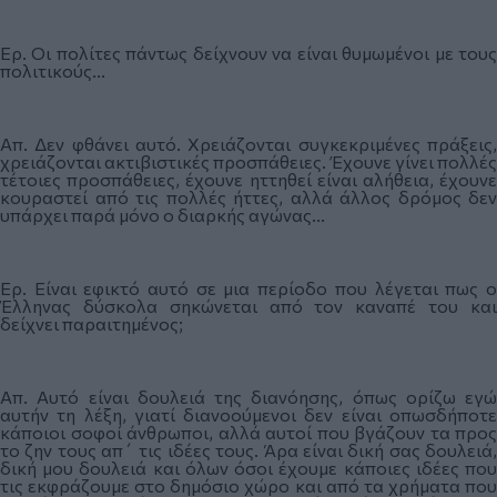
Ερ. Οι πολίτες πάντως δείχνουν να είναι θυμωμένοι με τους
πολιτικούς...
Απ. Δεν φθάνει αυτό. Χρειάζονται συγκεκριμένες πράξεις,
χρειάζονται ακτιβιστικές προσπάθειες. Έχουνε γίνει πολλές
τέτοιες προσπάθειες, έχουνε ηττηθεί είναι αλήθεια, έχουνε
κουραστεί από τις πολλές ήττες, αλλά άλλος δρόμος δεν
υπάρχει παρά μόνο ο διαρκής αγώνας...
Ερ. Είναι εφικτό αυτό σε μια περίοδο που λέγεται πως ο
Έλληνας δύσκολα σηκώνεται από τον καναπέ του και
δείχνει παραιτημένος;
Απ. Αυτό είναι δουλειά της διανόησης, όπως ορίζω εγώ
αυτήν τη λέξη, γιατί διανοούμενοι δεν είναι οπωσδήποτε
κάποιοι σοφοί άνθρωποι, αλλά αυτοί που βγάζουν τα προς
το ζην τους απ΄ τις ιδέες τους. Άρα είναι δική σας δουλειά,
δική μου δουλειά και όλων όσοι έχουμε κάποιες ιδέες που
τις εκφράζουμε στο δημόσιο χώρο και από τα χρήματα που