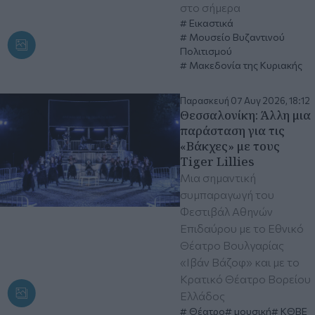
στο σήμερα
Εικαστικά
Μουσείο Βυζαντινού
Πολιτισμού
Μακεδονία της Κυριακής
Παρασκευή 07 Αυγ 2026, 18:12
Θεσσαλονίκη: Άλλη μια
παράσταση για τις
«Βάκχες» με τους
Tiger Lillies
Μια σημαντική
συμπαραγωγή του
Φεστιβάλ Αθηνών
Επιδαύρου με το Εθνικό
Θέατρο Βουλγαρίας
«Ιβάν Βάζοφ» και με το
Κρατικό Θέατρο Βορείου
Ελλάδος
Θέατρο
μουσική
ΚΘΒΕ