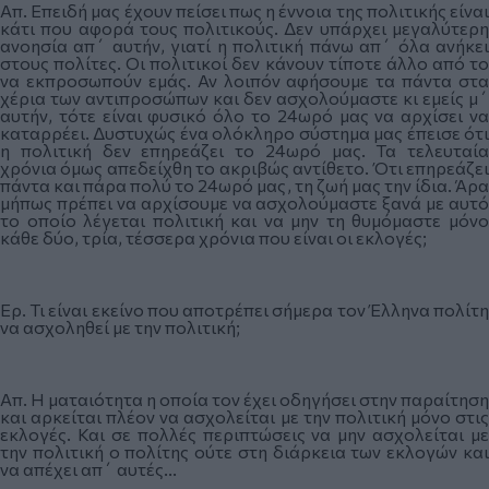
Απ. Επειδή μας έχουν πείσει πως η έννοια της πολιτικής είναι
κάτι που αφορά τους πολιτικούς. Δεν υπάρχει μεγαλύτερη
ανοησία απ΄ αυτήν, γιατί η πολιτική πάνω απ΄ όλα ανήκει
στους πολίτες. Οι πολιτικοί δεν κάνουν τίποτε άλλο από το
να εκπροσωπούν εμάς. Αν λοιπόν αφήσουμε τα πάντα στα
χέρια των αντιπροσώπων και δεν ασχολούμαστε κι εμείς μ΄
αυτήν, τότε είναι φυσικό όλο το 24ωρό μας να αρχίσει να
καταρρέει. Δυστυχώς ένα ολόκληρο σύστημα μας έπεισε ότι
η πολιτική δεν επηρεάζει το 24ωρό μας. Τα τελευταία
χρόνια όμως απεδείχθη το ακριβώς αντίθετο. Ότι επηρεάζει
πάντα και πάρα πολύ το 24ωρό μας, τη ζωή μας την ίδια. Άρα
μήπως πρέπει να αρχίσουμε να ασχολούμαστε ξανά με αυτό
το οποίο λέγεται πολιτική και να μην τη θυμόμαστε μόνο
κάθε δύο, τρία, τέσσερα χρόνια που είναι οι εκλογές;
Ερ. Τι είναι εκείνο που αποτρέπει σήμερα τον Έλληνα πολίτη
να ασχοληθεί με την πολιτική;
Απ. Η ματαιότητα η οποία τον έχει οδηγήσει στην παραίτηση
και αρκείται πλέον να ασχολείται με την πολιτική μόνο στις
εκλογές. Και σε πολλές περιπτώσεις να μην ασχολείται με
την πολιτική ο πολίτης ούτε στη διάρκεια των εκλογών και
να απέχει απ΄ αυτές...