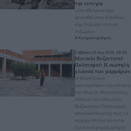
την ευτυχία
«Θα ήθελα να είχα
γεννηθεί στην Ελλάδα»
είχε δηλώσει στον Α.
Λιδωρίκη
Κινηματογράφος
Σάββατο 08 Αυγ 2026, 08:00
Μουσείο Βυζαντινού
Πολιτισμού: Η σιωπηλή
γλώσσα των μαρμάρων
Η Νόρα Όκκα
«μεταγράφει» την ιστορία
της Μικρής Μητρόπολης
Αθηνών στο Μουσείο
Βυζαντινού Πολιτισμού,
αποκαλύπτοντας πώς τα
αρχαία σπόλια γίνονται
ζωντανοί φορείς μνήμης