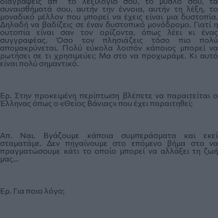
διαγράψεις απ΄ το λεξιλόγιό σου, το μυαλό σου, τα
συναισθήματά σου, αυτήν την έννοια, αυτήν τη λέξη, το
μοναδικό μέλλον που μπορεί να έχεις είναι μια δυστοπία.
Δηλαδή να βαδίζεις σε έναν δυστοπικό μονόδρομο. Γιατί η
ουτοπία είναι σαν τον ορίζοντα, όπως λέει κι ένας
συγγραφέας. Όσο τον πλησιάζεις τόσο πιο πολύ
απομακρύνεται. Πολύ εύκολα λοιπόν κάποιος μπορεί να
ρωτήσει σε τι χρησιμεύει; Μα στο να προχωράμε. Κι αυτό
είναι πολύ σημαντικό.
Ερ. Στην προκειμένη περίπτωση βλέπετε να παραιτείται ο
Έλληνας όπως ο «Θείος Βάνιας» που έχει παραιτηθεί;
Απ. Ναι. Βγάζουμε κάποια συμπεράσματα και εκεί
σταματάμε. Δεν πηγαίνουμε στο επόμενο βήμα στο να
πραγματώσουμε κάτι το οποίο μπορεί να αλλάξει τη ζωή
μας...
Ερ. Για ποιο λόγο;