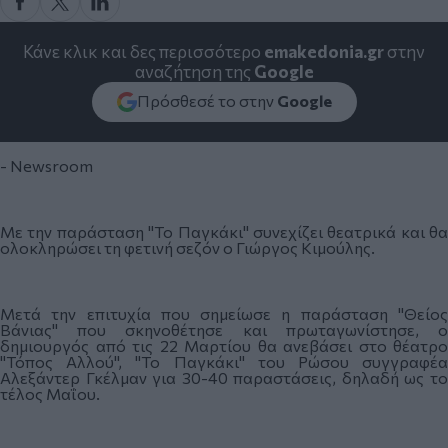
Κάνε κλικ και δες περισσότερο
emakedonia.gr
στην
αναζήτηση της
Google
Πρόσθεσέ το στην
Google
- Newsroom
Με την παράσταση "Το Παγκάκι" συνεχίζει θεατρικά και θα
ολοκληρώσει τη φετινή σεζόν ο Γιώργος Κιμούλης.
Μετά την επιτυχία που σημείωσε η παράσταση "Θείος
Βάνιας" που σκηνοθέτησε και πρωταγωνίστησε, ο
δημιουργός από τις 22 Μαρτίου θα ανεβάσει στο θέατρο
"Τόπος Αλλού", "Το Παγκάκι" του Ρώσου συγγραφέα
Αλεξάντερ Γκέλμαν για 30-40 παραστάσεις, δηλαδή ως το
τέλος Μαΐου.