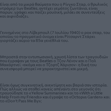
Είναι από τα μικρά θαύματα που ο Ρίνγκο Σταρ, ο θρυλικός
ντράμερ των Beatles, αντέχει γεμάτος ζωντάνια, είναι
παρών, γράφει και παίζει μουσική, μιλάει σε συνεντεύξεις
και αιφνιδιάζει.
Γεννημένος στο Λίβερπουλ (7 Ιουλίου 1940) ο ροκ σταρ, του
οποίου το πραγματικό όνομα είναι Ρίτσαρντ Στάρκι
γιορτάζει αύριο τα 85α γενέθλιά του.
Μπροστά στην εντυπωσιακή, χρυσή λίστα των τραγουδιών
που έγραψαν με τους Beatles ο Τζον Λένον και ο Πολ
Μακάρτνεϊ -ακόμα και ο Τζορτζ Χάρισον- η δική του
συνεισφορά μπορεί να χαρακτηριστεί και μικρή.
Είναι όμως συγκινητική, ανεκτίμητη και βαριά σαν ιστορία.
Πώς αλλιώς να σταθεί κανείς απέναντι στο γεγονός ότι
τραγούδησε το «Yellow Summarine» και το «With a Little
Help From my Friends» και έγραψε το «Octopus Garden» και
το «Don’t Pass Me By»;