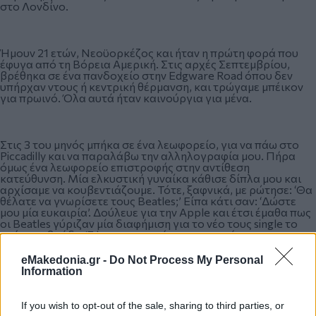
στο Λονδίνο.
Ήμουν 21 ετών, Νεοϋορκέζος και ήταν η πρώτη φορά που
έφυγα από τη Βόρεια Αμερική. Στις αρχές Σεπτεμβρίου,
βρέθηκα σε ένα πανδοχείο στην Edgware Road όπου δεν
υπήρχαν ντους ή κεντρική θέρμανση, και τρώγαμε μπέικον
για πρωινό. Όλα αυτά ήταν καινούργια για μένα.
Στις 3 του μηνός μπήκα σε ένα λεωφορείο, για να πάω στο
Piccadilly και να παραλάβω την αλληλογραφία μου. Πήρα
όμως ένα λεωφορείο επιστροφής στην αντίθεση
κατεύθυνση. Μία ελκυστική γυναίκα κάθισε δίπλα μου και
αρχίσαμε να κουβεντιάζουμε. Τότε, ξαφνικά, με ρώτησε: ‘Θα
θέλατε να γνωρίσετε τους Beatles;’ Είπα κάτι σαν: ‘Δώστε
μου μία ευκαιρία’. Δούλευε για την Apple και έτσι έμαθα πως
οι Beatles γύριζαν μία διαφήμιση για το νέο τους single το
επόμενο βράδυ. Έψαχναν για κόσμο και της άρεσε το
πρόσωπό μου. Δεν πίστευα λέξη από όσα μου έλεγε. Αυτή
όμως μου έδωσε ένα κομμάτι χαρτί και μου είπε να
eMakedonia.gr -
Do Not Process My Personal
βρίσκομαι στον σταθμό Βικτώρια την επόμενη μέρα στις 4
Information
μ.μ., όπου θα μας περίμενε ένα λεωφορείο.
If you wish to opt-out of the sale, sharing to third parties, or