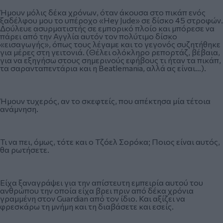
Ήμουν μόλις δέκα χρόνων, όταν άκουσα στο πικάπ ενός
ξαδέλφου μου το υπέροχο «Hey Jude» σε δίσκο 45 στροφών.
Δούλευε ασυρματιστής σε εμπορικό πλοίο και μπόρεσε να
πάρει από την Αγγλία αυτόν τον πολύτιμο δίσκο
«εισαγωγής», όπως τους λέγαμε και το γεγονός συζητήθηκε
για μέρες στη γειτονιά. (Θέλει ολόκληρο ρεπορτάζ, βέβαια,
για να εξηγήσω στους σημερινούς εφήβους τι ήταν τα πικάπ,
τα σαρανταπεντάρια και η Beatlemania, αλλά ας είναι…).
Ήμουν τυχερός, αν το σκεφτείς, που απέκτησα μία τέτοια
ανάμνηση.
Τι να πει, όμως, τότε και ο Τζόελ Σορόκα; Ποιος είναι αυτός,
θα ρωτήσετε.
Είχα ξαναγράψει για την απίστευτη εμπειρία αυτού του
ανθρώπου την οποία είχα βρει πριν από δέκα χρόνια
γραμμένη στον Guardian από τον ίδιο. Και αξίζει να
φρεσκάρω τη μνήμη και τη διαβάσετε και εσείς.