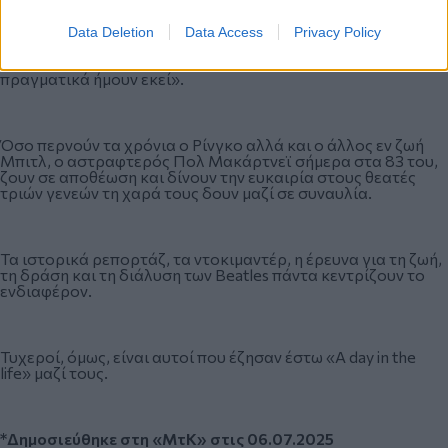
Πίσω στην πατρίδα μου, όταν τα διηγήθηκα όλα αυτά κανείς
δεν πίστευε την ιστορία μου. Αλλά λίγο αργότερα, η ταινία
Data Deletion
Data Access
Privacy Policy
εμφανίστηκε στην εκπομπή ‘Smothers Brothers’, καθώς και
στο ‘Top Of The Pops’ στο Ηνωμένο Βασίλειο. Και να που
πραγματικά ήμουν εκεί».
Όσο περνούν τα χρόνια ο Ρίνγκο αλλά και ο άλλος εν ζωή
Μπιτλ, ο αστραφτερός Πολ Μακάρτνεϊ σήμερα στα 83 του,
ζουν σε αποθέωση και δίνουν την ευκαιρία στους θεατές
τριών γενεών τη χαρά τους δουν μαζί σε συναυλία.
Τα ιστορικά ρεπορτάζ, τα ντοκιμαντέρ, η έρευνα για τη ζωή,
τη δράση και τη διάλυση των Beatles πάντα κεντρίζουν το
ενδιαφέρον.
Τυχεροί, όμως, είναι αυτοί που έζησαν έστω «Α day in the
life» μαζί τους.
*Δημοσιεύθηκε στη «ΜτΚ» στις 06.07.2025