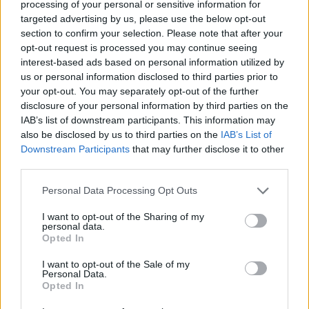
processing of your personal or sensitive information for
Τελικά, όλα έγιναν ακριβώς όπως τα είπε. Μας οδήγησαν
targeted advertising by us, please use the below opt-out
έξω από το Λονδίνο σε ένα υπόστεγο -τα Twickenham
Studios, όπως αποδείχθηκε. Ήμασταν μία ανάμεικτη ομάδα
section to confirm your selection. Please note that after your
ανθρώπων και ηλικιών, όλοι κουβεντιάζοντας
opt-out request is processed you may continue seeing
ενθουσιασμένοι. Βέβαια, υπήρχε και η αίσθηση ότι κανείς
interest-based ads based on personal information utilized by
δεν πίστευε ότι θα συναντούσαμε πραγματικά τους Beatles.
us or personal information disclosed to third parties prior to
your opt-out. You may separately opt-out of the further
disclosure of your personal information by third parties on the
Όταν φτάσαμε, μας οδήγησαν σε ένα φωτεινό στούντιο.
IAB’s list of downstream participants. This information may
Τεχνικοί περιπλανιόντουσαν γύρω από μία πλατφόρμα που
είχε ντραμς και όργανα τοποθετημένα πάνω της.
also be disclosed by us to third parties on the
IAB’s List of
Downstream Participants
that may further disclose it to other
third parties.
Η πόρτα άνοιξε και να που μπήκαν οι Beatles!
Please note that this website/app uses one or more Google
Personal Data Processing Opt Outs
services and may gather and store information including but
not limited to your visit or usage behaviour. You may click to
I want to opt-out of the Sharing of my
Σκέφτηκα, ‘συμβαίνει όντως αυτό’; Μας είπαν να καθίσουμε
personal data.
grant or deny consent to Google and its third-party tags to
όσο θα ‘ζεσταίνονταν’. Ήμουν σε μία κατάσταση απόλυτης
Opted In
χαράς. Παρά το γεγονός ότι ήμουν Beatlemaniac, δεν τους
use your data for below specified purposes in below Google
είχα ξαναδεί ζωντανά.
consent section.
I want to opt-out of the Sale of my
Personal Data.
Opted In
Έπαιξαν το ‘Hey Jude’ μερικές φορές. Μας είπαν να