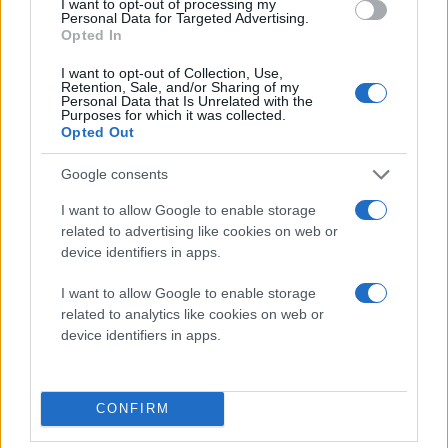
I want to opt-out of processing my
συμμετάσχουμε στη χορωδία και να ορμήσουμε κάποια
Personal Data for Targeted Advertising.
στιγμή και να περικυκλώσουμε τη σκηνή. Όλοι ήταν τόσο
Opted In
ευγενικοί και Βρετανοί, αλλά εγώ ήμουν αποφασισμένος να
αφήσω εκείνη τη μέρα το στίγμα μου. Όταν ο Ρίνγκο άφησε
το ντέφι του κοντά μου ανέβηκα στη σκηνή και το πήρα.
I want to opt-out of Collection, Use,
Retention, Sale, and/or Sharing of my
Personal Data that Is Unrelated with the
Purposes for which it was collected.
Opted Out
Με κάθε λήψη της κάμερας είχα εμμονή με το να βάλω στα
χέρια μου το ντέφι. Πρέπει να ήμουν και λίγο άξεστος.
Google consents
I want to allow Google to enable storage
Ανάμεσα στις λήψεις, μας συστήνονταν. Ο Πολ ήταν
related to advertising like cookies on web or
γοητευτικός. Ο Τζον ήταν σαρκαστικός και τον θυμάμαι να
λέει: ‘Είσαι από τη Νέα Υόρκη; Ήρθες στις συναυλίες μας
device identifiers in apps.
εκεί;’. Στο πνεύμα του σαρκασμού του, απάντησα: ‘Τι,
πληρώνεις χρήματα για να δεις τους Beatles;’. Νομίζω ότι
I want to allow Google to enable storage
του άρεσε η απάντησή μου. Ο Τζορτζ ήταν σιωπηλός. Και ο
Ρίνγκο ήταν γλυκούλης. ‘Φώναξέ με Ρίτσι’, είπε.
related to analytics like cookies on web or
device identifiers in apps.
Αφού τελείωσαν τα γυρίσματα, τους πήραν βιαστικά με μία
λιμουζίνα.
CONFIRM