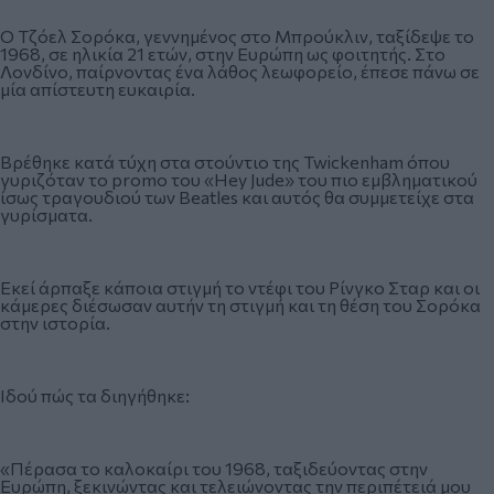
Ο Τζόελ Σορόκα, γεννημένος στο Μπρούκλιν, ταξίδεψε το
1968, σε ηλικία 21 ετών, στην Ευρώπη ως φοιτητής. Στο
Λονδίνο, παίρνοντας ένα λάθος λεωφορείο, έπεσε πάνω σε
μία απίστευτη ευκαιρία.
Βρέθηκε κατά τύχη στα στούντιο της Twickenham όπου
γυριζόταν το promo του «Hey Jude» του πιο εμβληματικού
ίσως τραγουδιού των Beatles και αυτός θα συμμετείχε στα
γυρίσματα.
Εκεί άρπαξε κάποια στιγμή το ντέφι του Ρίνγκο Σταρ και οι
κάμερες διέσωσαν αυτήν τη στιγμή και τη θέση του Σορόκα
στην ιστορία.
Ιδού πώς τα διηγήθηκε:
«Πέρασα το καλοκαίρι του 1968, ταξιδεύοντας στην
Ευρώπη, ξεκινώντας και τελειώνοντας την περιπέτειά μου