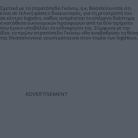
Σχετικά με το στρατόπεδο Γκόνου, η κ. Βασιλείου είπε ότι
είναι σε τελική φάση ο διαγωνισμός, για τη μετατροπή του
σε κέντρο logistics, καθώς αναμένεται το επόμενο διάστημα
η κατάθεση οικονομικών προσφορών από τα δύο σχήματα
που έχουν υποβάλλει το ενδιαφέρον της. Σύμφωνα με την
ίδια, το πρώην στρατόπεδο Γκόνου «θα αναβαθμίσει τη θέση
της Θεσσαλονίκης γεωστρατηγικά στον τομέα των logistics».