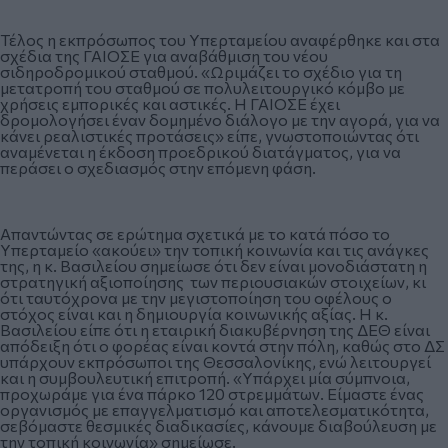
Τέλος η εκπρόσωπος του Υπερταμείου αναφέρθηκε και στα
σχέδια της ΓΑΙΟΣΕ για αναβάθμιση του νέου
σιδηροδρομικού σταθμού. «Ωριμάζει το σχέδιο για τη
μετατροπή του σταθμού σε πολυλειτουργικό κόμβο με
χρήσεις εμπορικές και αστικές. Η ΓΑΙΟΣΕ έχει
δρομολογήσει έναν δομημένο διάλογο με την αγορά, για να
κάνει ρεαλιστικές προτάσεις» είπε, γνωστοποιώντας ότι
αναμένεται η έκδοση προεδρικού διατάγματος, για να
περάσει ο σχεδιασμός στην επόμενη φάση.
Απαντώντας σε ερώτημα σχετικά με το κατά πόσο το
Υπερταμείο «ακούει» την τοπική κοινωνία και τις ανάγκες
της, η κ. Βασιλείου σημείωσε ότι δεν είναι μονοδιάστατη η
στρατηγική αξιοποίησης των περιουσιακών στοιχείων, κι
ότι ταυτόχρονα με την μεγιστοποίηση του οφέλους ο
στόχος είναι και η δημιουργία κοινωνικής αξίας. Η κ.
Βασιλείου είπε ότι η εταιρική διακυβέρνηση της ΔΕΘ είναι
απόδειξη ότι ο φορέας είναι κοντά στην πόλη, καθώς στο ΔΣ
υπάρχουν εκπρόσωποι της Θεσσαλονίκης, ενώ λειτουργεί
και η συμβουλευτική επιτροπή. «Υπάρχει μία σύμπνοια,
προχωράμε για ένα πάρκο 120 στρεμμάτων. Είμαστε ένας
οργανισμός με επαγγελματισμό και αποτελεσματικότητα,
σεβόμαστε θεσμικές διαδικασίες, κάνουμε διαβούλευση με
την τοπική κοινωνία» σημείωσε.