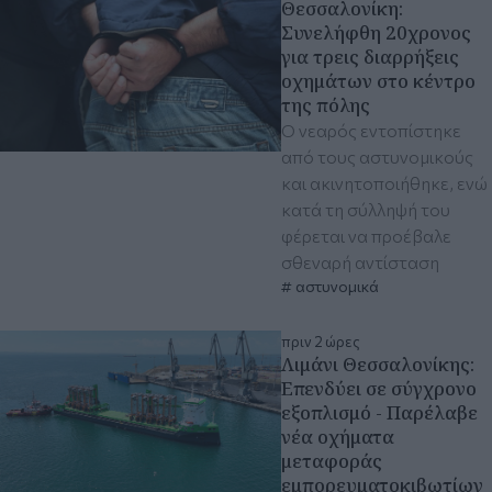
Θεσσαλονίκη:
Συνελήφθη 20χρονος
για τρεις διαρρήξεις
οχημάτων στο κέντρο
της πόλης
Ο νεαρός εντοπίστηκε
από τους αστυνομικούς
και ακινητοποιήθηκε, ενώ
κατά τη σύλληψή του
φέρεται να προέβαλε
σθεναρή αντίσταση
αστυνομικά
πριν 2 ώρες
Λιμάνι Θεσσαλονίκης:
Eπενδύει σε σύγχρονο
εξοπλισμό - Παρέλαβε
νέα οχήματα
μεταφοράς
εμπορευματοκιβωτίων