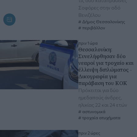
τις δύο καταπράσινες
Σοφόρες στην οδό
Βενιζέλου
Δήμος Θεσσαλονίκης
περιβάλλον
πριν 1 ώρα
Θεσσαλονίκη:
Συνελήφθησαν δύο
νεαροί για τροχαίο και
έλλειψη διπλώματος -
Δικογραφία για
παράβαση του ΚΟΚ
Πρόκειται για δύο
ημεδαπούς άνδρες,
ηλικίας 22 και 24 ετών
αστυνομικά
τροχαία ατυχήματα
πριν 2 ώρες