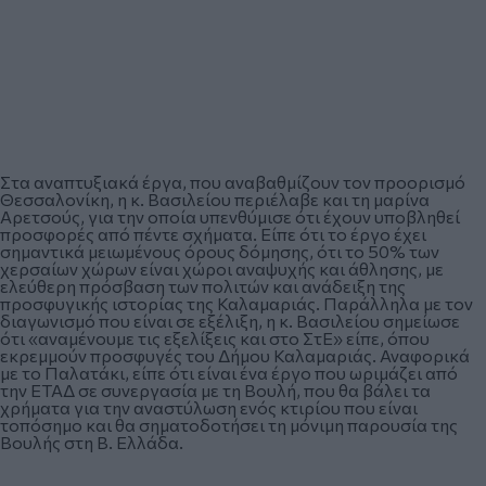
Στα αναπτυξιακά έργα, που αναβαθμίζουν τον προορισμό
Θεσσαλονίκη, η κ. Βασιλείου περιέλαβε και τη μαρίνα
Αρετσούς, για την οποία υπενθύμισε ότι έχουν υποβληθεί
προσφορές από πέντε σχήματα. Είπε ότι το έργο έχει
σημαντικά μειωμένους όρους δόμησης, ότι το 50% των
χερσαίων χώρων είναι χώροι αναψυχής και άθλησης, με
ελεύθερη πρόσβαση των πολιτών και ανάδειξη της
προσφυγικής ιστορίας της Καλαμαριάς. Παράλληλα με τον
διαγωνισμό που είναι σε εξέλιξη, η κ. Βασιλείου σημείωσε
ότι «αναμένουμε τις εξελίξεις και στο ΣτΕ» είπε, όπου
εκρεμμούν προσφυγές του Δήμου Καλαμαριάς. Αναφορικά
με το Παλατάκι, είπε ότι είναι ένα έργο που ωριμάζει από
την ΕΤΑΔ σε συνεργασία με τη Βουλή, που θα βάλει τα
χρήματα για την αναστύλωση ενός κτιρίου που είναι
τοπόσημο και θα σηματοδοτήσει τη μόνιμη παρουσία της
Βουλής στη Β. Ελλάδα.