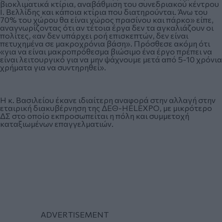
βιοκλιματικά κτίρια, αναβάθμιση του συνεδριακού κέντρου
Ι. Βελλίδης και κάποια κτίρια που διατηρούνται. Άνω του
70% του χώρου θα είναι χώρος πρασίνου και πάρκο» είπε,
αναγνωρίζοντας ότι αν τέτοια έργα δεν τα αγκαλιάζουν οι
πολίτες, «αν δεν υπάρχει ροή επισκεπτών, δεν είναι
πετυχημένα σε μακροχρόνια βάση». Πρόσθεσε ακόμη ότι
«για να είναι μακροπρόθεσμα βιώσιμο ένα έργο πρέπει να
είναι λειτουργικό για να μην ψάχνουμε μετά από 5-10 χρόνια
χρήματα για να συντηρηθεί».
Η κ. Βασιλείου έκανε ιδιαίτερη αναφορά στην αλλαγή στην
εταιρική διακυβέρνηση της ΔΕΘ-HELEXPO, με μικρότερο
ΔΣ στο οποίο εκπροσωπείται η πόλη και συμμετοχή
καταξιωμένων επαγγελματιών.