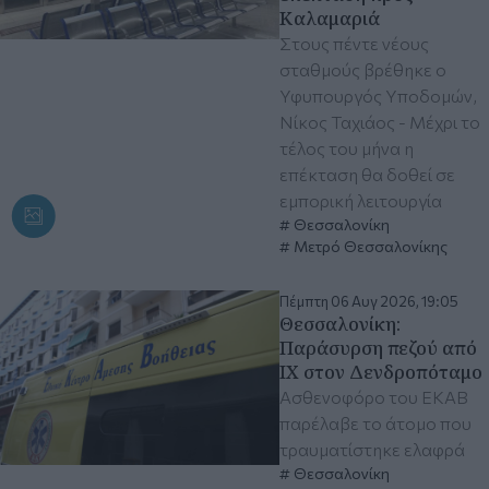
Καλαμαριά
Στους πέντε νέους
σταθμούς βρέθηκε ο
Υφυπουργός Υποδομών,
Νίκος Ταχιάος - Μέχρι το
τέλος του μήνα η
επέκταση θα δοθεί σε
εμπορική λειτουργία
Θεσσαλονίκη
Μετρό Θεσσαλονίκης
Πέμπτη 06 Αυγ 2026, 19:05
Θεσσαλονίκη:
Παράσυρση πεζού από
ΙΧ στον Δενδροπόταμο
Ασθενοφόρο του ΕΚΑΒ
παρέλαβε το άτομο που
τραυματίστηκε ελαφρά
Θεσσαλονίκη