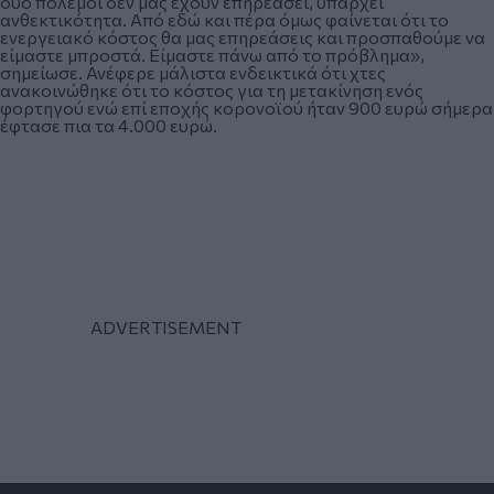
δύο πόλεμοι δεν μας έχουν επηρεάσει, υπάρχει
ανθεκτικότητα. Από εδώ και πέρα όμως φαίνεται ότι το
ενεργειακό κόστος θα μας επηρεάσεις και προσπαθούμε να
είμαστε μπροστά. Είμαστε πάνω από το πρόβλημα»,
σημείωσε. Ανέφερε μάλιστα ενδεικτικά ότι χτες
ανακοινώθηκε ότι το κόστος για τη μετακίνηση ενός
φορτηγού ενώ επί εποχής κορονοϊού ήταν 900 ευρώ σήμερα
έφτασε πια τα 4.000 ευρώ.