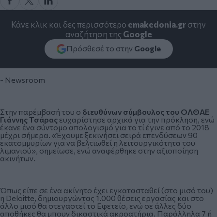
Κάνε κλικ και δες περισσότερο
emakedonia.gr
στην
αναζήτηση της
Google
Πρόσθεσέ το στην
Google
- Newsroom
Στην παρέμβασή του ο
διευθύνων σύμβουλος του
ΟΛΘ
ΑΕ
Γιάννης Τσάρας
ευχαρίστησε αρχικά για την πρόκληση, ενώ
έκανε ένα σύντομο απολογισμό για το τί έγινε από το 2018
μέχρι σήμερα. «Έχουμε ξεκινήσει σειρά επενδύσεων 90
εκατομμυρίων για να βελτιωθεί η λειτουργικότητα του
λιμανιού», σημείωσε, ενώ αναφέρθηκε στην αξιοποίηση
ακινήτων.
Όπως είπε σε ένα ακίνητο έχει εγκατασταθεί (στο μισό του)
η Deloitte, δημιουργώντας 1.000 θέσεις εργασίας και στο
άλλο μισό θα στεγαστεί το Εφετείο, ενώ σε άλλες δύο
αποθήκες θα μπουν δικαστικά ακροατήρια. Παράλληλα 7 ή