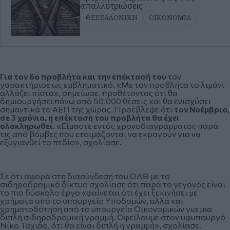
απαλλοτριώσεις
ΘΕΣΣΑΛΟΝΙΚΗ
ΟΙΚΟΝΟΜΙΑ
Για τον 6ο προβλήτα και την επέκτασή του
τον
χαρακτήρισε ως εμβληματικό. «Με τον προβλήτα το λιμάνι
αλλάζει πίστα», σημείωσε, πρσθέτοντας ότι θα
δημιουργήσει πάνω από 50.000 θέσεις και θα ενισχύσει
σημαντικά το ΑΕΠ της χώρας. Προέβλεψε ότι
τον Νοέμβριο,
σε 3 χρόνια, η επέκταση του προβλήτα θα έχει
ολοκληρωθεί.
«Είμαστε εντός χρονοδιαγράμματος παρά
τις από βόμβες που ετοιμάζονται να εκραγούν για να
εξυγιανθεί το πεδίο», σχολίασε.
Σε ότι αφορά στη διασύνδεση του ΟΛΘ με το
σιδηροδρομικό δίκτυο σχολίασε ότι παρά το γεγονός είναι
το πιο δύσκολο έργο «φαίνεται ότι έχει ξεκινήσει με
χρήματα από το υπουργείο Υποδομών, αλλά και
χρηματοδότηση από το υπουργείο Οικονομικών για μια
διπλή σιδηροδρομική γραμμή. Οφείλουμε στον υφυπουργό
Νίκο Ταχιάο, ότι θα είναι διπλή η γραμμή», σχολίασε.