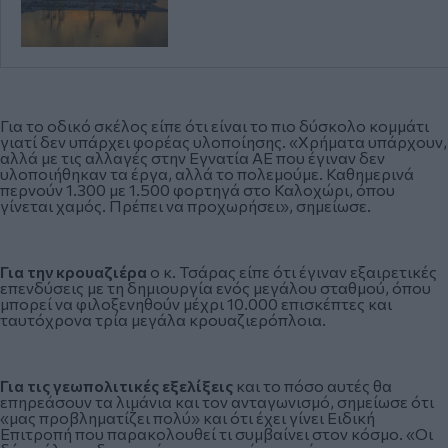
Για το οδικό σκέλος είπε ότι είναι το πιο δύσκολο κομμάτι
γιατί δεν υπάρχει φορέας υλοποίησης. «Χρήματα υπάρχουν,
αλλά με τις αλλαγές στην Εγνατία ΑΕ που έγιναν δεν
υλοποιήθηκαν τα έργα, αλλά το πολεμούμε. Καθημερινά
περνούν 1.300 με 1.500 φορτηγά στο Καλοχώρι, όπου
γίνεται χαμός. Πρέπει να προχωρήσει», σημείωσε.
Για την κρουαζιέρα
ο κ. Τσάρας είπε ότι έγιναν εξαιρετικές
επενδύσεις με τη δημιουργία ενός μεγάλου σταθμού, όπου
μπορεί να φιλοξενηθούν μέχρι 10.000 επισκέπτες και
ταυτόχρονα τρία μεγάλα κρουαζιερόπλοια.
Για τις γεωπολιτικές εξελίξεις
και το πόσο αυτές θα
επηρεάσουν τα λιμάνια και τον ανταγωνισμό, σημείωσε ότι
«μας προβληματίζει πολύ» και ότι έχει γίνει Ειδική
Επιτροπή που παρακολουθεί τι συμβαίνει στον κόσμο. «Οι