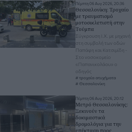
Πέμπτη 06 Αυγ 2026, 20:36
Θεσσαλονίκη: Τροχαίο
με τραυματισμό
μοτοσικλετιστή στην
Τούμπα
Σύγκρουση Ι.Χ. με μηχανή
στη συμβολή των οδών
Παπάφη και Κατσιμίδη -
Στο νοσοκομείο
«Παπανικολάου» ο
οδηγός
τροχαία ατυχήματα
Θεσσαλονίκη
Πέμπτη 06 Αυγ 2026, 20:12
Μετρό Θεσσαλονίκης:
Ξεκινούν τα
δοκιμαστικά
δρομολόγια για την
επέκταση προς