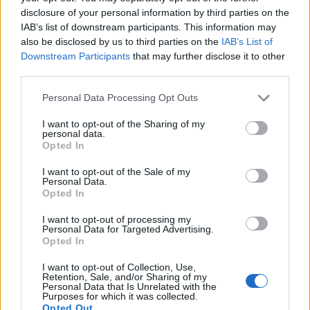
disclosure of your personal information by third parties on the
IAB’s list of downstream participants. This information may
also be disclosed by us to third parties on the
IAB’s List of
Downstream Participants
that may further disclose it to other
third parties.
Please note that this website/app uses one or more Google
Personal Data Processing Opt Outs
services and may gather and store information including but
not limited to your visit or usage behaviour. You may click to
I want to opt-out of the Sharing of my
personal data.
grant or deny consent to Google and its third-party tags to
Opted In
use your data for below specified purposes in below Google
consent section.
I want to opt-out of the Sale of my
Personal Data.
Opted In
I want to opt-out of processing my
Personal Data for Targeted Advertising.
Opted In
I want to opt-out of Collection, Use,
Retention, Sale, and/or Sharing of my
Personal Data that Is Unrelated with the
Purposes for which it was collected.
Opted Out