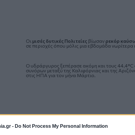
Οι
μισές δυτικές Πολιτείες
βίωσαν
ρεκόρ καύσ
σε περιοχές όπου μόλις μια εβδομάδα νωρίτερα 
Ο υδράργυρος ξεπέρασε ακόμη και τους 44,4°C 
συνόρων μεταξύ της Καλιφόρνιας και της Αριζόν
στις ΗΠΑ για τον μήνα Μάρτιο.
a.gr -
Do Not Process My Personal Information