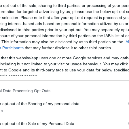
to opt-out of the sale, sharing to third parties, or processing of your per
formation for targeted advertising by us, please use the below opt-out s
r selection. Please note that after your opt-out request is processed y
eing interest-based ads based on personal information utilized by us or
disclosed to third parties prior to your opt-out. You may separately opt-
losure of your personal information by third parties on the IAB’s list of
. This information may also be disclosed by us to third parties on the
IA
Participants
that may further disclose it to other third parties.
πριν
Ο Ο
 that this website/app uses one or more Google services and may gath
στο
including but not limited to your visit or usage behaviour. You may click 
Δ
 to Google and its third-party tags to use your data for below specifi
ogle consent section.
l Data Processing Opt Outs
o opt-out of the Sharing of my personal data.
In
o opt-out of the Sale of my Personal Data.
Η άνοιξη του 2026 γίνεται επομένως η δεύτερη π