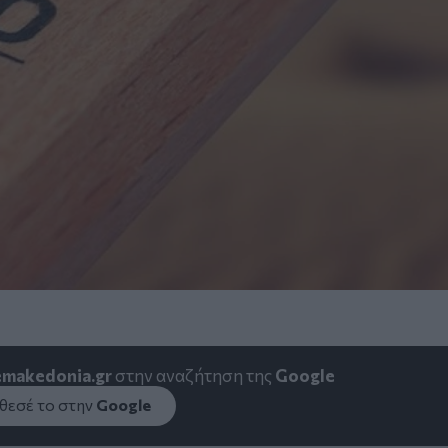
emakedonia.gr
στην αναζήτηση της
Google
εσέ το στην
Google