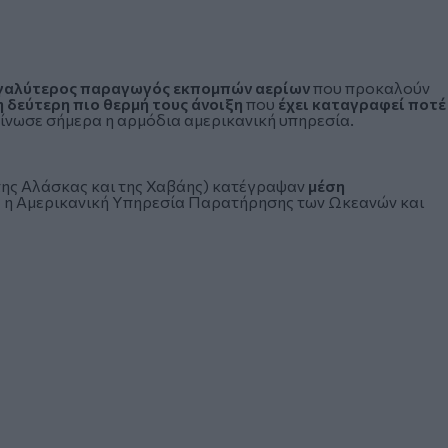
εγαλύτερος παραγωγός εκπομπών αερίων
που προκαλούν
 δεύτερη πιο θερμή τους άνοιξη
που
έχει καταγραφεί ποτέ
οίνωσε σήμερα η αρμόδια αμερικανική υπηρεσία.
 της Αλάσκας και της Χαβάης) κατέγραψαν
μέση
 η Αμερικανική Υπηρεσία Παρατήρησης των Ωκεανών και