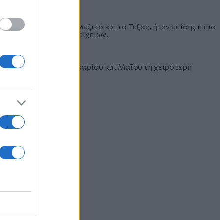
το Κολοράντο, το Νέο Μεξικό και το Τέξας, ήταν επίσης η πιο
α καταγεγραμμένων στοιχειων.
ν επίσης μεταξύ Ιανουαρίου και Μαΐου τη χειρότερη