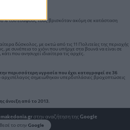
 58% του εδάφους τους βρισκόταν ακόμη σε κατάσταση
αίτερα δύσκολος, με οκτώ από τις 11 Πολιτείες της περιοχής
, με συνέπεια το χιόνι που υπήρχε στα βουνά να είναι σε
 κάτι που ανησυχεί ιδιαίτερα τις αρχές.
 την περισσότερη υγρασία που έχει καταγραφεί σε 36
ο αρχιπέλαγος σημειώθηκαν υπερδιπλάσιες βροχοπτώσεις
ης άνοιξη από το 2013
.
emakedonia.gr
στην αναζήτηση της
Google
εσέ το στην
Google