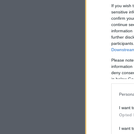
If you wish 
sensitive in
confirm you
continue se
information 
further disc
participants
Downstream 
Please note
information 
deny consent
in below Go
Persona
I want t
Opted 
I want t