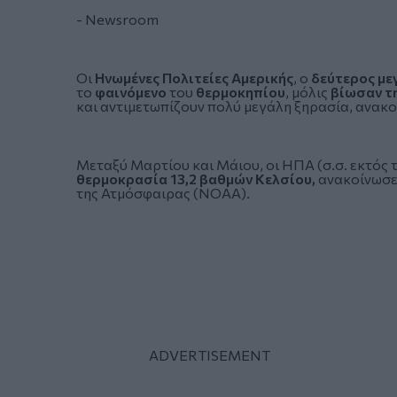
- Newsroom
Οι
Ηνωμένες Πολιτείες Αμερικής
, ο
δεύτερος μ
το
φαινόμενο
του
θερμοκηπίου
, μόλις
βίωσαν τη
και αντιμετωπίζουν πολύ μεγάλη ξηρασία, ανακ
Μεταξύ Μαρτίου και Μάιου, οι ΗΠΑ (σ.σ. εκτός
θερμοκρασία 13,2 βαθμών Κελσίου,
ανακοίνωσε
της Ατμόσφαιρας (NOAA).