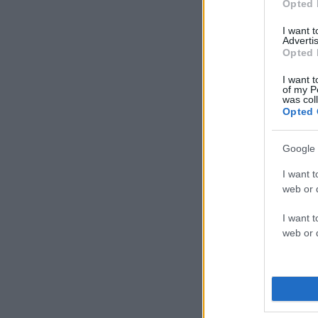
Opted 
I want 
Advertis
Opted 
I want t
of my P
was col
Opted 
Google 
I want t
web or d
I want t
web or d