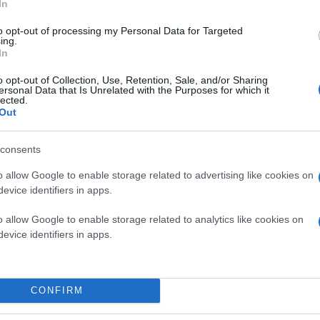
In
to opt-out of processing my Personal Data for Targeted
Για τέσσερις πολιτείες του νότου, την Αριζόνα, 
ing.
θερμή άνοιξη που έχει καταγραφεί σε 132 χρόνι
In
o opt-out of Collection, Use, Retention, Sale, and/or Sharing
ersonal Data that Is Unrelated with the Purposes for which it
Οι ΗΠΑ εκτός της Αλάσκας και της Χαβάης βίωσα
lected.
ξηρασία τους από το 1988, αναφέρει η NOAA.
Out
consents
o allow Google to enable storage related to advertising like cookies on
evice identifiers in apps.
o allow Google to enable storage related to analytics like cookies on
evice identifiers in apps.
CONFIRM