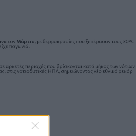
ωνα
τον
Μάρτιο
, με θερμοκρασίες που ξεπέρασαν τους 30°C
είχε παγωνιά.
σε αρκετές περιοχές που βρίσκονται κατά μήκος των νότιων
ας, στις νοτιοδυτικές ΗΠΑ, σημειώνοντας νέο εθνικό ρεκόρ