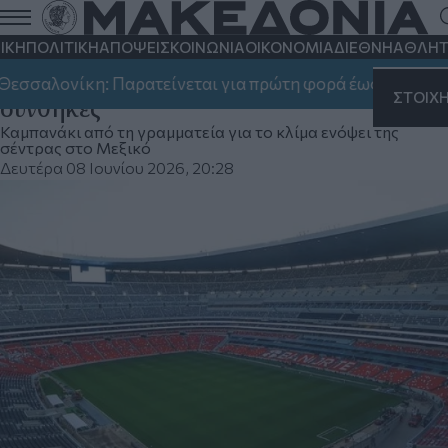
Ο ΟΗΕ εκπέμπει «SOS» για ζέστη στο
Μουντιάλ 2026 - Ένας στους τέσσερις
ΙΚΗ
ΠΟΛΙΤΙΚΗ
ΑΠΟΨΕΙΣ
ΚΟΙΝΩΝΙΑ
ΟΙΚΟΝΟΜΙΑ
ΔΙΕΘΝΗ
ΑΘΛΗΤ
αγώνες θα διεξαχθεί υπό ακραίες
λονίκη: Παρατείνεται για πρώτη φορά έως τις 21:00 το 
ΣΤΟΙΧ
συνθήκες
Καμπανάκι από τη γραμματεία για το κλίμα ενόψει της
σέντρας στο Μεξικό
Δευτέρα 08 Ιουνίου 2026, 20:28