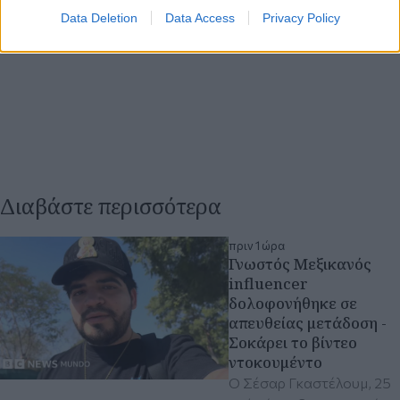
Data Deletion
Data Access
Privacy Policy
Διαβάστε περισσότερα
πριν 1 ώρα
Γνωστός Μεξικανός
influencer
δολοφονήθηκε σε
απευθείας μετάδοση -
Σοκάρει το βίντεο
ντοκουμέντο
Ο Σέσαρ Γκαστέλουμ, 25