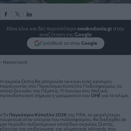
Κάνε κλικ και δες περισσότερο
emakedonia.gr
στην
αναζήτηση της
Google
Πρόσθεσέ το στην
Google
- Newsroom
Η ακραία ζέστη θα μπορούσε να είναι ένας κρίσιμος
παράγοντας στο Παγκόσμιο Κύπελλο Ποδοσφαίρου, το
οποίο ξεκινάει την Πέμπτη, 11 Ιουνίου στο Μεξικό,
προειδοποίησε σήμερα η γραμματεία του
ΟΗΕ
για το κλίμα.
«Το
Παγκόσμιο Κύπελλο 2026
της FIFA, το μεγαλύτερο
τουρνουά στην ιστορία του ποδοσφαίρου, θα διεξαχθεί σε
μια περίοδο αυξανόμενων επιπέδων ακραίας ζέστης,
εξαιτίας της επιδείνωσης της κλιματικής αλλαγής που