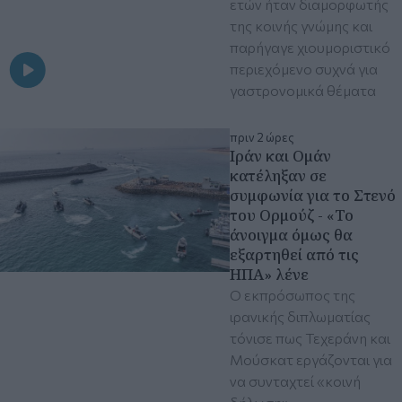
ετών ήταν διαμορφωτής
της κοινής γνώμης και
παρήγαγε χιουμοριστικό
περιεχόμενο συχνά για
γαστρονομικά θέματα
πριν 2 ώρες
Ιράν και Ομάν
κατέληξαν σε
συμφωνία για το Στενό
του Ορμούζ - «Το
άνοιγμα όμως θα
εξαρτηθεί από τις
ΗΠΑ» λένε
Ο εκπρόσωπος της
ιρανικής διπλωματίας
τόνισε πως Τεχεράνη και
Μούσκατ εργάζονται για
να συνταχτεί «κοινή