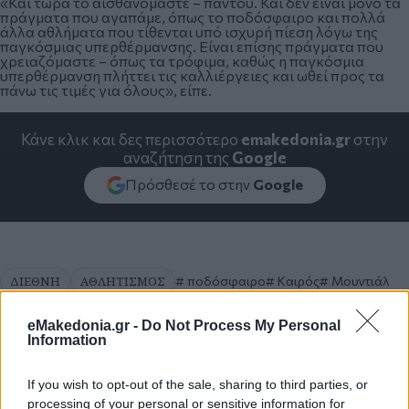
«Και τώρα το αισθανόμαστε – παντού. Και δεν είναι μόνο τα
πράγματα που αγαπάμε, όπως το ποδόσφαιρο και πολλά
άλλα αθλήματα που τίθενται υπό ισχυρή πίεση λόγω της
παγκόσμιας υπερθέρμανσης. Είναι επίσης πράγματα που
χρειαζόμαστε – όπως τα τρόφιμα, καθώς η παγκόσμια
υπερθέρμανση πλήττει τις καλλιέργειες και ωθεί προς τα
πάνω τις τιμές για όλους», είπε.
Κάνε κλικ και δες περισσότερο
emakedonia.gr
στην
αναζήτηση της
Google
Πρόσθεσέ το στην
Google
ΔΙΕΘΝΗ
ΑΘΛΗΤΙΣΜΟΣ
ποδόσφαιρο
Καιρός
Μουντιάλ
eMakedonia.gr -
Do Not Process My Personal
Information
If you wish to opt-out of the sale, sharing to third parties, or
processing of your personal or sensitive information for