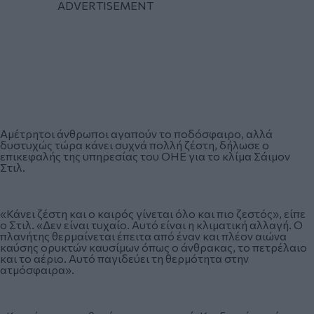
Αμέτρητοι άνθρωποι αγαπούν το ποδόσφαιρο, αλλά
δυστυχώς τώρα κάνει συχνά πολλή ζέστη, δήλωσε ο
επικεφαλής της υπηρεσίας του ΟΗΕ για το κλίμα Σάιμον
Στιλ.
«Κάνει ζέστη και ο καιρός γίνεται όλο και πιο ζεστός», είπε
ο Στιλ. «Δεν είναι τυχαίο. Αυτό είναι η κλιματική αλλαγή. Ο
πλανήτης θερμαίνεται έπειτα από έναν και πλέον αιώνα
καύσης ορυκτών καυσίμων όπως ο άνθρακας, το πετρέλαιο
και το αέριο. Αυτό παγιδεύει τη θερμότητα στην
ατμόσφαιρα».