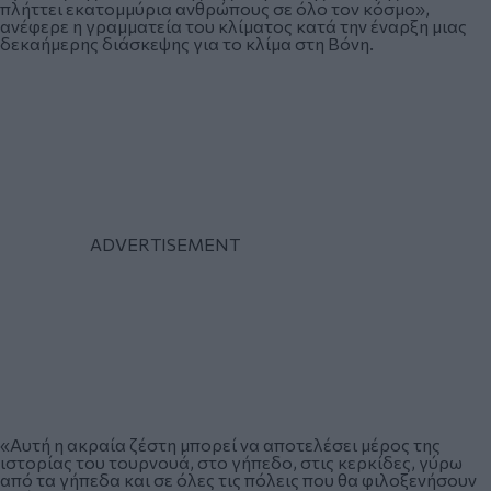
πλήττει εκατομμύρια ανθρώπους σε όλο τον κόσμο»,
ανέφερε η γραμματεία του κλίματος κατά την έναρξη μιας
δεκαήμερης διάσκεψης για το κλίμα στη Βόνη.
«Αυτή η ακραία ζέστη μπορεί να αποτελέσει μέρος της
ιστορίας του τουρνουά, στο γήπεδο, στις κερκίδες, γύρω
από τα γήπεδα και σε όλες τις πόλεις που θα φιλοξενήσουν