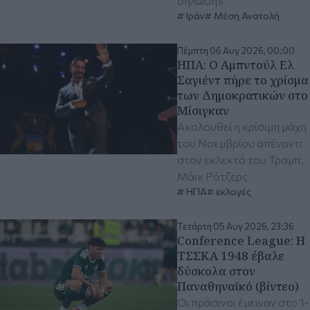
δήλωση»
Ιράν
Μέση Ανατολή
Πέμπτη 06 Αυγ 2026, 00:00
ΗΠΑ: Ο Αμπντούλ Ελ
Σαγιέντ πήρε το χρίσμα
των Δημοκρατικών στο
Μίσιγκαν
Ακολουθεί η κρίσιμη μάχη
του Νοεμβρίου απέναντι
στον εκλεκτό του Τραμπ,
Μάικ Ρότζερς
ΗΠΑ
εκλογές
Τετάρτη 05 Αυγ 2026, 23:36
Conference League: Η
ΤΣΣΚΑ 1948 έβαλε
δύσκολα στον
Παναθηναϊκό (βίντεο)
Οι πράσινοι έμειναν στο 1-