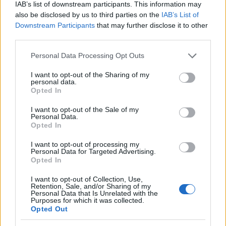
πολλοί μνηστήρες για τις λίστες των βουλευτικών εκλογών,
IAB’s list of downstream participants. This information may
πολλοί υποψήφιοι των δημοτικών εκλογών, ουκ ολίγοι
also be disclosed by us to third parties on the
IAB’s List of
καραμανλικοί, όπως ο Βάκης Φραντζής, ο Δημήτρης
Downstream Participants
that may further disclose it to other
Δαρνάκας και ο Λεωνίδας Τσολέκας, καθώς και πολλοί
μεϊμαρακικοί, όπως ο Κώστας Μπαλάς και Τάσος
third parties.
Κονακλίδης. Επίσης οι πρώην βουλευτές Αδάμ Ρεγκούζας,
Κώστας Ζαχαράκης, Χρήστος Κοσκινάς, Βασίλης Πάππας
Please note that this website/app uses one or more Google
Personal Data Processing Opt Outs
και Βασίλης Βαρδαρινός.
services and may gather and store information including but
not limited to your visit or usage behaviour. You may click to
I want to opt-out of the Sharing of my
personal data.
grant or deny consent to Google and its third-party tags to
Opted In
Παρών και ο Νίκος Ταχιάος, ο οποίος στην αρχή ήταν σε
use your data for below specified purposes in below Google
debate, αλλά προσήλθε στο τέλος της εκδήλωσης ενώ
consent section.
μιλούσε ο κ. Μεϊμαράκης και κάθισε δίπλα στον πρώην
I want to opt-out of the Sale of my
πρωθυπουργό.
Personal Data.
Opted In
Κάνε κλικ και δες περισσότερο
emakedonia.gr
στην
I want to opt-out of processing my
Personal Data for Targeted Advertising.
αναζήτηση της
Google
Opted In
Πρόσθεσέ το στην
Google
I want to opt-out of Collection, Use,
Retention, Sale, and/or Sharing of my
Personal Data that Is Unrelated with the
Purposes for which it was collected.
Opted Out
ΠΟΛΙΤΙΚΗ