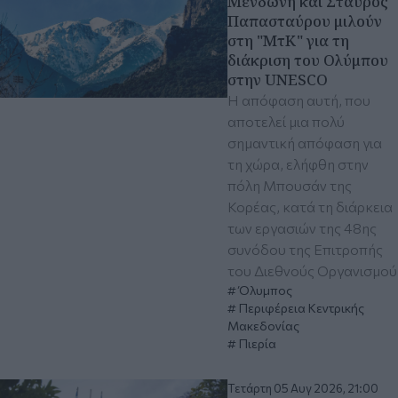
Μενδώνη και Σταύρος
Παπασταύρου μιλούν
στη "ΜτΚ" για τη
διάκριση του Ολύμπου
στην UNESCO
Η απόφαση αυτή, που
αποτελεί μια πολύ
σημαντική απόφαση για
τη χώρα, ελήφθη στην
πόλη Μπουσάν της
Κορέας, κατά τη διάρκεια
των εργασιών της 48ης
συνόδου της Επιτροπής
του Διεθνούς Οργανισμού
Όλυμπος
Περιφέρεια Κεντρικής
Μακεδονίας
Πιερία
Τετάρτη 05 Αυγ 2026, 21:00