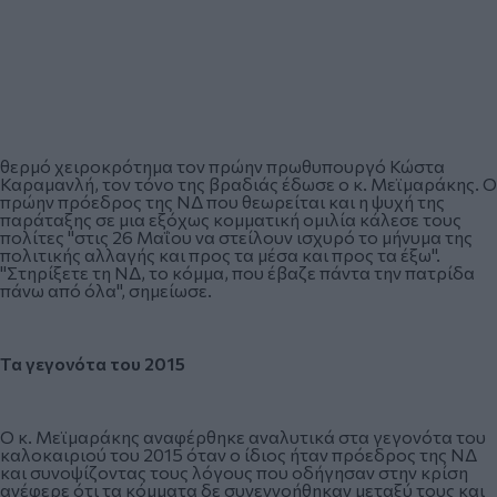
θερμό χειροκρότημα τον πρώην πρωθυπουργό Κώστα
Καραμανλή, τον τόνο της βραδιάς έδωσε ο κ. Μεϊμαράκης. Ο
πρώην πρόεδρος της ΝΔ που θεωρείται και η ψυχή της
παράταξης σε μια εξόχως κομματική ομιλία κάλεσε τους
πολίτες "στις 26 Μαΐου να στείλουν ισχυρό το μήνυμα της
πολιτικής αλλαγής και προς τα μέσα και προς τα έξω".
"Στηρίξετε τη ΝΔ, το κόμμα, που έβαζε πάντα την πατρίδα
πάνω από όλα", σημείωσε.
Τα γεγονότα του 2015
Ο κ. Μεϊμαράκης αναφέρθηκε αναλυτικά στα γεγονότα του
καλοκαιριού του 2015 όταν ο ίδιος ήταν πρόεδρος της ΝΔ
και συνοψίζοντας τους λόγους που οδήγησαν στην κρίση
ανέφερε ότι τα κόμματα δε συνεννοήθηκαν μεταξύ τους και