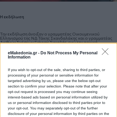
Η εκδήλωση
Την εκδήλωση άνοιξαν ο γραμματέας Οικουμενικού
Ελληνισμού της ΝΔ Τάκης Σκανδαλάκης και ο γραμματέας
Διεθνών Σχέσεων Γιάννης Σμυρλής, ενώ την αρχική
τοποθέτηση έκανε ο πρόεδρος της Διοικούσας της ΝΔ
Θεσσαλονίκης Τάσος Σπηλιόπουλος, ο οποίος
eMakedonia.gr -
Do Not Process My Personal
απευθυνόμενος στον κ. Καραμανλή είπε «είμαστε
Information
υπερήφανοι για τη στάση σου στο Βουκουρέστι».
If you wish to opt-out of the sale, sharing to third parties, or
processing of your personal or sensitive information for
Στη συνέχεια σύντομο χαιρετισμό απηύθυναν οι υποψήφιοι
ευρωβουλευτές Γιάννης Ανδρουλάκης, Καλυψώ Γούλα,
targeted advertising by us, please use the below opt-out
Βασιλική Λαζαράκου, Κατερίνα Μάρκου, Γιάννης Πάιδας
section to confirm your selection. Please note that after your
και Μαρία Σπυράκη, ενώ κατόπιν προβλήθηκε ένα
opt-out request is processed you may continue seeing
ολιγόλεπτο βίντεο με πρωταγωνιστή τον Βαγγέλη
Μεϊμαράκη.
interest-based ads based on personal information utilized by
us or personal information disclosed to third parties prior to
your opt-out. You may separately opt-out of the further
disclosure of your personal information by third parties on the
Παρόντες όλοι οι βουλευτές της Θεσσαλονίκης Α’ και Β’,