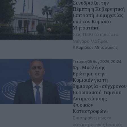
Συνεδριάζει την
Πέμπτη η Κυβερνητική
Επιτροπή Βιομηχανίας
υπό τον Κυριάκο
Μητσοτάκη
Στις 11:00 το πρωί στο
Μέγαρο Μαξίμου
Κυριάκος Μητσοτάκης
Τετάρτη 05 Αυγ 2026, 20:24
Φρ. Μπελέρης:
Ερώτηση στην
Κομισιόν για τη
δημιουργία «σύγχρονου
Ευρωπαϊκού Ταμείου
Αντιμετώπισης
Φυσικών
Καταστροφών»
Επισημαίνει πως οι
καταστροφικές δασικές