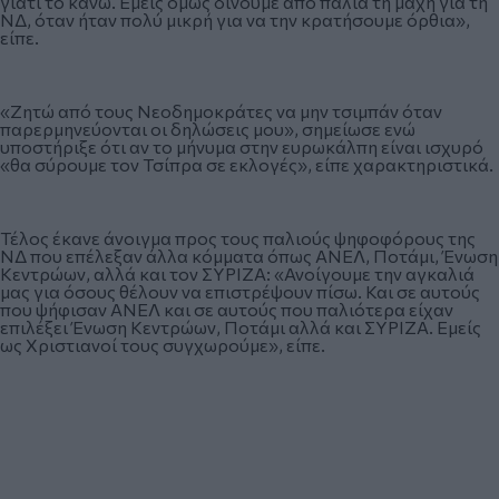
γιατί το κάνω. Εμείς όμως δίνουμε από παλιά τη μάχη για τη
ΝΔ, όταν ήταν πολύ μικρή για να την κρατήσουμε όρθια»,
είπε.
«Ζητώ από τους Νεοδημοκράτες να μην τσιμπάν όταν
παρερμηνεύονται οι δηλώσεις μου», σημείωσε ενώ
υποστήριξε ότι αν το μήνυμα στην ευρωκάλπη είναι ισχυρό
«θα σύρουμε τον Τσίπρα σε εκλογές», είπε χαρακτηριστικά.
Τέλος έκανε άνοιγμα προς τους παλιούς ψηφοφόρους της
ΝΔ που επέλεξαν άλλα κόμματα όπως ΑΝΕΛ, Ποτάμι, Ένωση
Κεντρώων, αλλά και τον ΣΥΡΙΖΑ: «Ανοίγουμε την αγκαλιά
μας για όσους θέλουν να επιστρέψουν πίσω. Και σε αυτούς
που ψήφισαν ΑΝΕΛ και σε αυτούς που παλιότερα είχαν
επιλέξει Ένωση Κεντρώων, Ποτάμι αλλά και ΣΥΡΙΖΑ. Εμείς
ως Χριστιανοί τους συγχωρούμε», είπε.