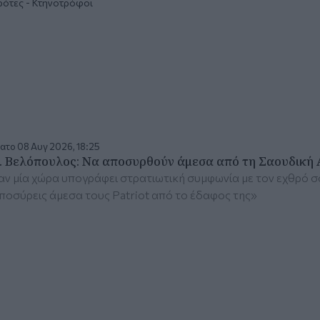
ότες - Κτηνοτρόφοι
ατο 08 Αυγ 2026, 18:25
. Βελόπουλος: Να αποσυρθούν άμεσα από τη Σαουδική Αρ
ν μία χώρα υπογράφει στρατιωτική συμφωνία με τον εχθρό σου
ποσύρεις άμεσα τους Patriot από το έδαφος της»