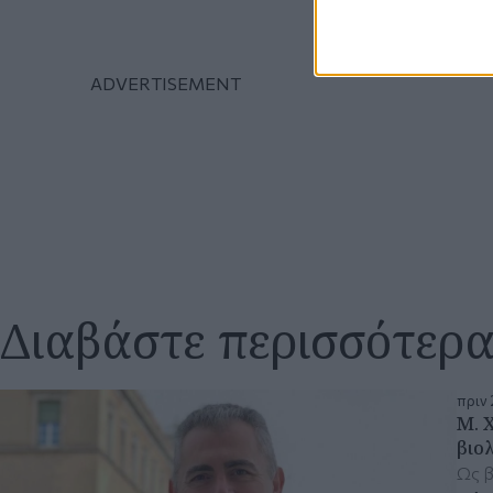
Διαβάστε περισσότερ
πριν 
Μ. 
βιο
Ως β