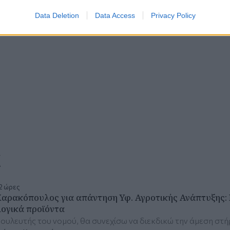
Data Deletion
Data Access
Privacy Policy
α
2 ώρες
Χαρακόπουλος για απάντηση Υφ. Αγροτικής Ανάπτυξης: 
λογικά προϊόντα
ουλευτής του νομού, θα συνεχίσω να διεκδικώ την άμεση στήρ