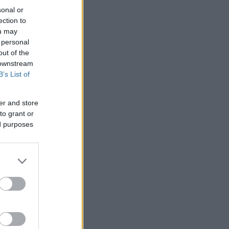
sonal or
ection to
ou may
 personal
out of the
 downstream
B’s List of
er and store
to grant or
ed purposes