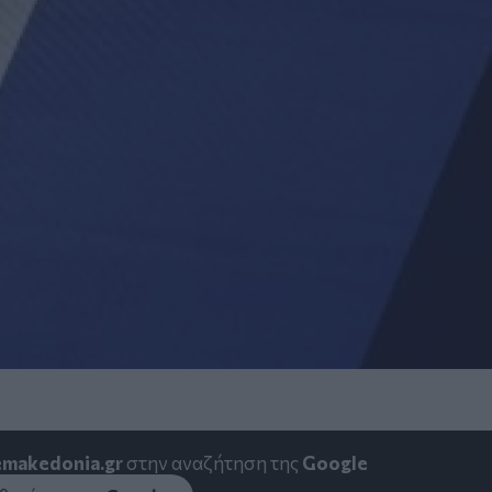
emakedonia.gr
στην αναζήτηση της
Google