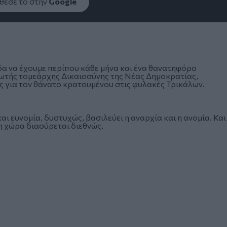
εσέ το στην
Google
α να έχουμε περίπου κάθε μήνα και ένα θανατηφόρο
ωτής τομεάρχης Δικαιοσύνης της Νέας Δημοκρατίας,
ς για τον θάνατο κρατουμένου στις φυλακές Τρικάλων.
ι ευνομία, δυστυχώς, βασιλεύει η αναρχία και η ανομία. Και
η χώρα διασύρεται διεθνώς.