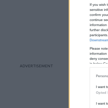
If you wish 
sensitive in
confirm you
continue se
information 
further disc
participants
Downstream 
Please note
information 
deny consent
in below Go
Persona
I want t
Opted 
I want t