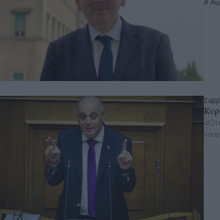
Αγρ
Σάββ
Κυρ
«Ότα
να α