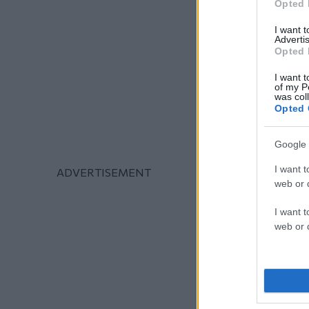
Opted 
I want 
Advertis
Opted 
I want t
of my P
was col
Opted 
Google 
I want t
web or d
I want t
web or d