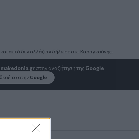
ς και αυτό δεν αλλάζει» δήλωσε ο κ. Καραγκούνης.
emakedonia.gr
στην αναζήτηση της
Google
εσέ το στην
Google