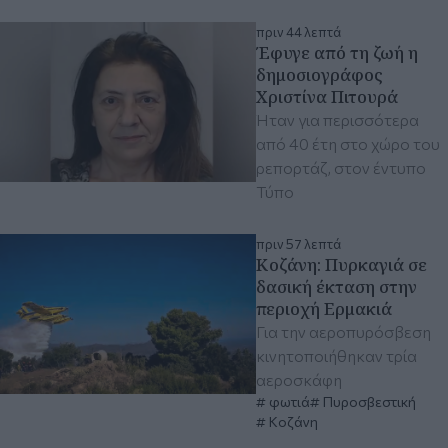
πριν 44 λεπτά
Έφυγε από τη ζωή η
δημοσιογράφος
Χριστίνα Πιτουρά
Ήταν για περισσότερα
από 40 έτη στο χώρο του
ρεπορτάζ, στον έντυπο
Τύπο
πριν 57 λεπτά
Κοζάνη: Πυρκαγιά σε
δασική έκταση στην
περιοχή Ερμακιά
Για την αεροπυρόσβεση
κινητοποιήθηκαν τρία
αεροσκάφη
φωτιά
Πυροσβεστική
Κοζάνη