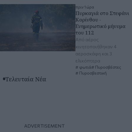
πριν 1 ώρα
Πυρκαγιά στο Στεφάνι
Κορίνθου -
Ενημερωτικό μήνυμα
του 112
Από αέρος
κινητοποιήθηκαν 4
αεροσκάφη και 3
ελικόπτερα
φωτιά
Πυροσβέστες
Πυροσβεστική
Τελευταία Νέα