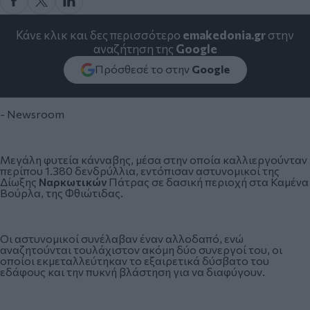
Κάνε κλικ και δες περισσότερο
emakedonia.gr
στην
αναζήτηση της
Google
Πρόσθεσέ το στην
Google
- Newsroom
Μεγάλη φυτεία κάνναβης, μέσα στην οποία καλλιεργούνταν
περίπου 1.380 δενδρύλλια, εντόπισαν αστυνομικοί της
Δίωξης
Ναρκωτικών
Πάτρας σε δασική περιοχή στα Καμένα
Βούρλα, της Φθιώτιδας.
Οι αστυνομικοί συνέλαβαν έναν αλλοδαπό, ενώ
αναζητούνται τουλάχιστον ακόμη δύο συνεργοί του, οι
οποίοι εκμεταλλεύτηκαν το εξαιρετικά δύσβατο του
εδάφους και την πυκνή βλάστηση για να διαφύγουν.