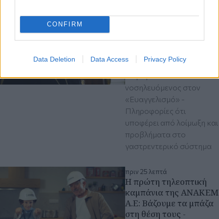
Τρίτη 07 Ιαν 2025, 07:54
Ώρες αγωνίας για τον
CONFIRM
Αρχιεπίσκοπο
Αλβανίας Αναστάσιο -
Κρίσιμη η κατάσταση
Data Deletion
Data Access
Privacy Policy
της υγείας του (βίντεο)
Παραμένει
νοσηλευόμενος στον
«Ευαγγελισμό» -
Πληροφορίες ότι
υποφέρει από λοίμωξη και
προβλήματα στο
γαστρεντερικό σύστημα
πριν 25 λεπτά
Η πρώτη τηλεοπτική
καμπάνια της ΑΝΑΚΕΜ
Α.Ε: Βάζουμε τα μπάζα
στη θέση τους -