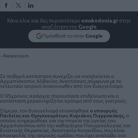
Κάνε κλικ και δες περισσότερο
emakedonia.gr
στην
αναζήτηση της
Google
Πρόσθεσέ το στην
Google
- Newsroom
Σε σοβαρή κατάσταση συνεχίζει να νοσηλεύεται ο
Αρχιεπίσκοπος Αλβανίας Αναστάσιος,σύμφωνα
με το
τελευταίο ιατρικό ανακοινωθέν
από τον Ευαγγελισμό.
Ο 95χρονος ιεράρχης παρουσίασε επιδείνωση και η
κατάσταση χαρακτηρίζεται κρίσιμη από τους γιατρούς.
Σήμερα, τον Ευαγγελισμό επισκέφθηκε
ο υπουργός
Παιδείας και Θρησκευμάτων, Κυριάκος Πιερρακάκης,
ο
οποίος ενημερώθηκε για την πορεία της υγείας του
Αρχιεπισκόπου από την καθηγήτρια Πνευμονολογίας και
Εντατικής Θεραπείας, Αναστασία Κοτανίδου, που είναι
επικεφαλής της ιατρικής ομάδας που έχει αναλάβει τον