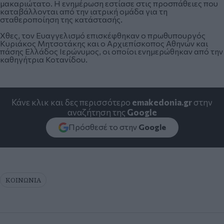
μακαριώτατο. Η ενημέρωση εστίασε στις προσπάθειες που
καταβάλλονται από την ιατρική ομάδα για τη
σταθεροποίηση της κατάστασής.
Χθες, τον Ευαγγελισμό επισκέφθηκαν ο πρωθυπουργός
Κυριάκος Μητσοτάκης και ο Αρχιεπίσκοπος Αθηνών και
πάσης Ελλάδος Ιερώνυμος, οι οποίοι ενημερώθηκαν από την
καθηγήτρια Κοτανίδου.
Κάνε κλικ και δες περισσότερο
emakedonia.gr
στην
αναζήτηση της
Google
Πρόσθεσέ το στην
Google
ΚΟΙΝΩΝΙΑ