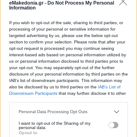
eMakedonia.gr -
Do Not Process My Personal
Information
If you wish to opt-out of the sale, sharing to third parties, or
processing of your personal or sensitive information for
targeted advertising by us, please use the below opt-out
section to confirm your selection. Please note that after your
opt-out request is processed you may continue seeing
interest-based ads based on personal information utilized by
us or personal information disclosed to third parties prior to
your opt-out. You may separately opt-out of the further
disclosure of your personal information by third parties on the
IAB’s list of downstream participants. This information may
Διαβάστε περισσότερα
also be disclosed by us to third parties on the
IAB’s List of
Downstream Participants
that may further disclose it to other
third parties.
Τετάρτη 02 Αυγ 2023, 12:45
Αρχιεπίσκοπος
Please note that this website/app uses one or more Google
Personal Data Processing Opt Outs
Αναστάσιος: 31 χρόνια
services and may gather and store information including but
πορείας στην Εκκλησία
not limited to your visit or usage behaviour. You may click to
I want to opt-out of the Sharing of my
της Αλβανίας
personal data.
grant or deny consent to Google and its third-party tags to
Opted In
Ήταν Κυριακή 2
use your data for below specified purposes in below Google