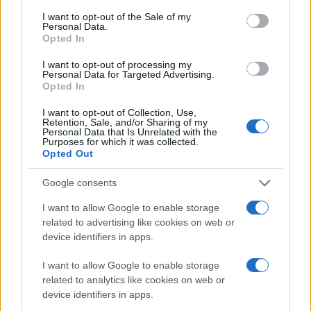
Αυγούστου 1992 όταν
consent section.
I want to opt-out of the Sale of my
ξεκινούσε το δύσκολο
Personal Data.
Opted In
έργο της ανασύνταξης της
Εκκλησίας της Αλβανίας η
I want to opt-out of processing my
οποία -παρά τους επί
Personal Data for Targeted Advertising.
Opted In
δεκαετίες διωγμούς από
το αθεϊστικό καθεστώς
I want to opt-out of Collection, Use,
Retention, Sale, and/or Sharing of my
Χότζα- διατήρησε την
Personal Data that Is Unrelated with the
ικμάδα η οποία της έδωσε
Purposes for which it was collected.
Opted Out
δύναμη για να πορευθεί
Google consents
Δευτέρα 06 Ιαν 2025, 21:10
Τον «Ευαγγελισμό»
I want to allow Google to enable storage
επισκέφθηκε ο Σ.
related to advertising like cookies on web or
device identifiers in apps.
Φάμελλος
Για να ενημερωθεί για την
I want to allow Google to enable storage
πορεία της υγείας του
related to analytics like cookies on web or
αρχιεπισκόπου Τιράνων
device identifiers in apps.